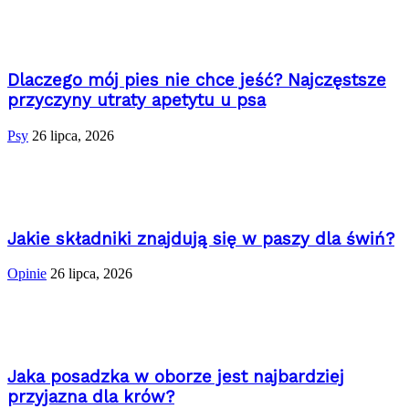
Dlaczego mój pies nie chce jeść? Najczęstsze
przyczyny utraty apetytu u psa
Psy
26 lipca, 2026
Jakie składniki znajdują się w paszy dla świń?
Opinie
26 lipca, 2026
Jaka posadzka w oborze jest najbardziej
przyjazna dla krów?