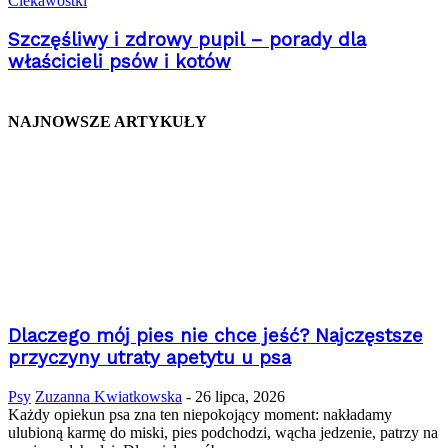
Ciekawostki
Szczęśliwy i zdrowy pupil – porady dla
właścicieli psów i kotów
NAJNOWSZE ARTYKUŁY
Dlaczego mój pies nie chce jeść? Najczęstsze
przyczyny utraty apetytu u psa
Psy
Zuzanna Kwiatkowska
-
26 lipca, 2026
Każdy opiekun psa zna ten niepokojący moment: nakładamy
ulubioną karmę do miski, pies podchodzi, wącha jedzenie, patrzy na