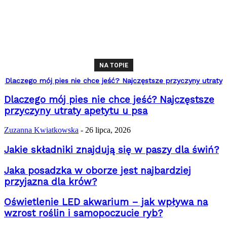
NA TOPIE
Dlaczego mój pies nie chce jeść? Najczęstsze przyczyny utraty
apetytu u psa
Dlaczego mój pies nie chce jeść? Najczęstsze
przyczyny utraty apetytu u psa
Zuzanna Kwiatkowska
-
26 lipca, 2026
Jakie składniki znajdują się w paszy dla świń?
Jaka posadzka w oborze jest najbardziej
przyjazna dla krów?
Oświetlenie LED akwarium – jak wpływa na
wzrost roślin i samopoczucie ryb?