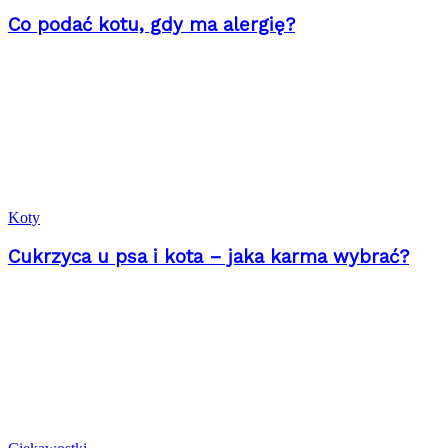
Co podać kotu, gdy ma alergię?
Koty
Cukrzyca u psa i kota – jaka karma wybrać?