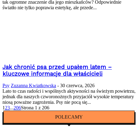
tak ogromne znaczenie dla jego mieszkańców? Odpowiednie
światło nie tylko poprawia estetykę, ale przede...
Jak chronić psa przed upałem latem –
kluczowe informacje dla właścicieli
Psy
Zuzanna Kwiatkowska
-
30 czerwca, 2026
Lato to czas radości i wspólnych aktywności na świeżym powietrzu,
jednak dla naszych czworonożnych przyjaciół wysokie temperatury
niosą poważne zagrożenia. Psy nie pocą się...
1
2
3
...
206
Strona 1 z 206
POLECAMY