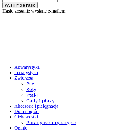
Hasło zostanie wysłane e-mailem.
Akwarystyka
Terrarystyka
Zwierzęta
Psy
Koty
Ptaki
Gady i płazy
Akcesoria i pielęgnacja
Dom i ogród
Ciekawostki
Porady weterynaryjne
Opinie