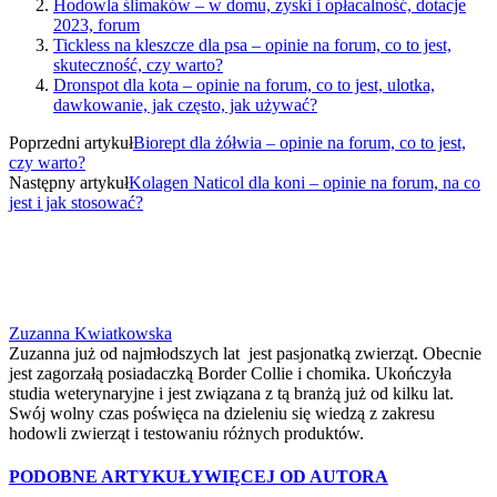
Hodowla ślimaków – w domu, zyski i opłacalność, dotacje
2023, forum
Tickless na kleszcze dla psa – opinie na forum, co to jest,
skuteczność, czy warto?
Dronspot dla kota – opinie na forum, co to jest, ulotka,
dawkowanie, jak często, jak używać?
Poprzedni artykuł
Biorept dla żółwia – opinie na forum, co to jest,
czy warto?
Następny artykuł
Kolagen Naticol dla koni – opinie na forum, na co
jest i jak stosować?
Zuzanna Kwiatkowska
Zuzanna już od najmłodszych lat jest pasjonatką zwierząt. Obecnie
jest zagorzałą posiadaczką Border Collie i chomika. Ukończyła
studia weterynaryjne i jest związana z tą branżą już od kilku lat.
Swój wolny czas poświęca na dzieleniu się wiedzą z zakresu
hodowli zwierząt i testowaniu różnych produktów.
PODOBNE ARTYKUŁY
WIĘCEJ OD AUTORA