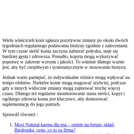
Wielu właścicieli koni zgłasza pozytywne zmiany po około dwóch
tygodniach regularnego podawania biotyny zgodnie z zaleceniami.
W tym czasie sierść konia zaczyna nabierać połysku, staje się
bardziej gęsta i zdrowsza. Ponadto, kopyta mogą wykazywać
poprawę w zakresie wzrostu i jakości. To właśnie dlatego ważne
jest, aby być cierpliwym i systematycznym w stosowaniu biotyny.
Jednak warto pamiętać, że indywidualne różnice mogą wpływać na
tempo efektów. Niektóre konie mogą reagować szybciej, podczas
gdy u innych widoczne zmiany mogą zajmować trochę więcej
czasu. Dlatego też regularne monitorowanie stanu sierści, kopyt i
ogólnego zdrowia konia jest kluczowe, aby dostosować
suplementację do jego potrzeb.
Sprawdź również :
Maxi Natural karma dla psa – opinie na forum, skład,
Biedronka, cena, co to za firma?