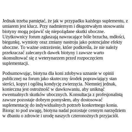
Jednak trzeba pamiętać, że jak w przypadku każdego suplementu, z
umiarem jest klucz. Przy nadmiernym i długotrwałym stosowaniu
biotyny mogą pojawić się niepożądane skutki uboczne.
Użytkownicy forum zgłaszają nawracające bóle brzucha, mdłości,
biegunkę, wymioty oraz zmiany nastroju jako potencjalne efekty
uboczne. To ważne ostrzeżenie, które podkreśla, że nie należy
przekraczać zalecanych dawek biotyny i zawsze warto
skonsultować się z weterynarzem przed rozpoczęciem
suplementacji.
Podsumowując, biotyna dla koni zdobywa uznanie w opinii
publicznej na forum jako skuteczny środek poprawiający stan
sierści, kopyt i ogólną kondycję zwierzęcia. Niemniej jednak,
konieczna jest ostrożność w dawkowaniu, aby uniknąć
ewentualnych skutków ubocznych. Konsultacja z profesjonalistą
zawsze pozostaje dobrym pomysłem, aby dostosować
suplementację do indywidualnych potrzeb konkretnego konia.
Biorąc to pod uwagę, biotyna nadal pozostaje cennym narzędziem
w dbaniu o zdrowie i urodę naszych czteronożnych przyjaciół.