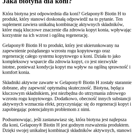
Jaka biotyna dla koni?
Która biotyna jest odpowiednia dla koni? Gelapony® Biotin H to
produkt, który stanowi doskonałą odpowiedź na to pytanie. Ten
suplement zawiera unikalną kombinację aktywnych składników,
które mają kluczowe znaczenie dla zdrowia kopyt konia, wpływając
korzystnie na ich wzrost i ogólną regenerację.
Gelapony® Biotin H to produkt, który jest ukierunkowany na
zapewnienie pożądanego wzrostu rogu kopytowego oraz
regenerację całego systemu kopytowego u koni. Działa to jako
kompleksowy wsparcie dla zdrowia kopyt, co jest niezwykle
istotne, ponieważ kondycja kopyt ma wpływ na ogólną sprawność i
komfort konia.
Składniki aktywne zawarte w Gelapony® Biotin H zostały starannie
dobrane, aby zapewnić optymalną skuteczność. Biotyna, będąca
kluczowym składnikiem, jest niezbędna do utrzymania zdrowego
wzrostu rogu kopytowego. Dodatkowo, obecność innych substancji
aktywnych wzmacnia efekt, przyczyniając się do regeneracji kopyt i
zapobiegając potencjalnym problemom z nimi.
Podsumowując, jeśli zastanawiasz się, która biotyna jest najlepsza
dla koni, Gelapony® Biotin H jest godnym rozważenia produktem.
Dzięki swojej unikalnej kombinacji składników aktywnych, stanowi