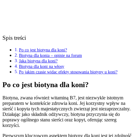
Spis treści
Po co jest biotyna dla koni?
Biotyna dla konia – opinie na forum
Jaka biotyna dla koni?
Biotyna dla koni na włosy
Po jakim czasie widac efekty stosowania biotyny u koni?
Po co jest biotyna dla koni?
Biotyna, zwana również witaminą B7, jest niezwykle istotnym
preparatem w kontekście zdrowia koni. Jej korzystny wpływ na
sierść i kopyta tych majestatycznych zwierząt jest niezaprzeczalny.
Działając jako składnik odżywczy, biotyna przyczynia się do
poprawy ogólnego stanu sierści oraz kopyt, oferując szereg
korzyści.
Pierwszym kluczowym aspektem biotyny dla koni jest jej zdolność