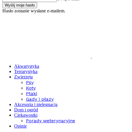
Hasło zostanie wysłane e-mailem.
Akwarystyka
Terrarystyka
Zwierzęta
Psy
Koty
Ptaki
Gady i płazy
Akcesoria i pielęgnacja
Dom i ogród
Ciekawostki
Porady weterynaryjne
Opinie