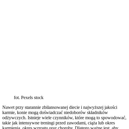
fot. Pexels stock
Nawet przy starannie zbilansowanej diecie i najwyższej jakości
karmie, konie mogą doświadczać niedoborów składników
odżywczych. Istnieje wiele czynników, które mogą to spowodować,
takie jak intensywne treningi przed zawodami, ciąża lub okres
karmienia, okres wzrostu oraz choroby. Dlatego ważne jest, aby