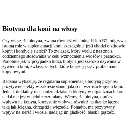
Biotyna dla koni na włosy
Czy wiesz, że biotyna, zwana również witaminą H lub B7, odgrywa
istotną rolę w suplementacji koni, szczególnie jeśli chodzi o zdrowie
kopyt i kondycję sierści? To związek, który wielu z nas zna z
codziennego stosowania w celu wzmocnienia włosów i paznokci.
Podobnie jak w przypadku ludzi, biotyna jest szeroko używana w
żywieniu koni, zwłaszcza tych, które borykają się z problemami
kopytowymi.
Badania wykazują, że regularna suplementacja biotyną przynosi
pozytywne efekty w zakresie stanu, jakości i wzrostu kopyt u koni.
Jednak dokładny mechanizm działania biotyny w organizmach koni
nadal nie jest w pełni zrozumiany. Wiemy, że biotyna, oprócz
wpływu na kopyta, korzystnie wpływa również na tkankę łączną,
taką jak ścięgna, chrząstki i więzadła. Ponadto, ma pozytywny
wpływ na sierść i włosie, nadając im gładkość, blask i gęstość.