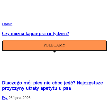
Opinie
Czy można kąpać psa co tydzień?
POLECAMY
Dlaczego mój pies nie chce jeść? Najczęstsze
przyczyny utraty apetytu u psa
Psy
26 lipca, 2026