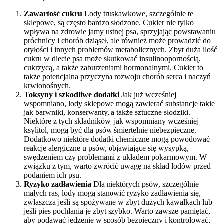
Zawartość cukru
Lody truskawkowe, szczególnie te
sklepowe, są często bardzo słodzone. Cukier nie tylko
wpływa na zdrowie jamy ustnej psa, sprzyjając powstawaniu
próchnicy i chorób dziąseł, ale również może prowadzić do
otyłości i innych problemów metabolicznych. Zbyt duża ilość
cukru w diecie psa może skutkować insulinoopornością,
cukrzycą, a także zaburzeniami hormonalnymi. Cukier to
także potencjalna przyczyna rozwoju chorób serca i naczyń
krwionośnych.
Toksyny i szkodliwe dodatki
Jak już wcześniej
wspomniano, lody sklepowe mogą zawierać substancje takie
jak barwniki, konserwanty, a także sztuczne słodziki.
Niektóre z tych składników, jak wspomniany wcześniej
ksylitol, mogą być dla psów śmiertelnie niebezpieczne.
Dodatkowo niektóre dodatki chemiczne mogą powodować
reakcje alergiczne u psów, objawiające się wysypką,
swędzeniem czy problemami z układem pokarmowym. W
związku z tym, warto zwrócić uwagę na skład lodów przed
podaniem ich psu.
Ryzyko zadławienia
Dla niektórych psów, szczególnie
małych ras, lody mogą stanowić ryzyko zadławienia się,
zwłaszcza jeśli są spożywane w zbyt dużych kawałkach lub
jeśli pies pochłania je zbyt szybko. Warto zawsze pamiętać,
aby podawać jedzenie w sposób bezpieczny i kontrolować,