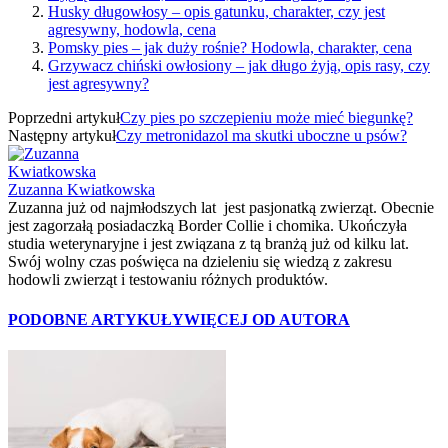
Husky długowłosy – opis gatunku, charakter, czy jest
agresywny, hodowla, cena
Pomsky pies – jak duży rośnie? Hodowla, charakter, cena
Grzywacz chiński owłosiony – jak długo żyją, opis rasy, czy
jest agresywny?
Poprzedni artykuł
Czy pies po szczepieniu może mieć biegunkę?
Następny artykuł
Czy metronidazol ma skutki uboczne u psów?
Zuzanna Kwiatkowska
Zuzanna już od najmłodszych lat jest pasjonatką zwierząt. Obecnie
jest zagorzałą posiadaczką Border Collie i chomika. Ukończyła
studia weterynaryjne i jest związana z tą branżą już od kilku lat.
Swój wolny czas poświęca na dzieleniu się wiedzą z zakresu
hodowli zwierząt i testowaniu różnych produktów.
PODOBNE ARTYKUŁY
WIĘCEJ OD AUTORA