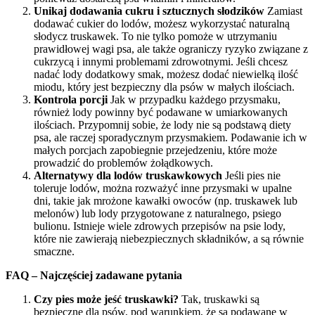
Unikaj dodawania cukru i sztucznych słodzików
Zamiast
dodawać cukier do lodów, możesz wykorzystać naturalną
słodycz truskawek. To nie tylko pomoże w utrzymaniu
prawidłowej wagi psa, ale także ograniczy ryzyko związane z
cukrzycą i innymi problemami zdrowotnymi. Jeśli chcesz
nadać lody dodatkowy smak, możesz dodać niewielką ilość
miodu, który jest bezpieczny dla psów w małych ilościach.
Kontrola porcji
Jak w przypadku każdego przysmaku,
również lody powinny być podawane w umiarkowanych
ilościach. Przypomnij sobie, że lody nie są podstawą diety
psa, ale raczej sporadycznym przysmakiem. Podawanie ich w
małych porcjach zapobiegnie przejedzeniu, które może
prowadzić do problemów żołądkowych.
Alternatywy dla lodów truskawkowych
Jeśli pies nie
toleruje lodów, można rozważyć inne przysmaki w upalne
dni, takie jak mrożone kawałki owoców (np. truskawek lub
melonów) lub lody przygotowane z naturalnego, psiego
bulionu. Istnieje wiele zdrowych przepisów na psie lody,
które nie zawierają niebezpiecznych składników, a są równie
smaczne.
FAQ – Najczęściej zadawane pytania
Czy pies może jeść truskawki?
Tak, truskawki są
bezpieczne dla psów, pod warunkiem, że są podawane w