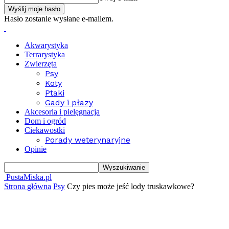
Hasło zostanie wysłane e-mailem.
Akwarystyka
Terrarystyka
Zwierzęta
Psy
Koty
Ptaki
Gady i płazy
Akcesoria i pielęgnacja
Dom i ogród
Ciekawostki
Porady weterynaryjne
Opinie
PustaMiska.pl
Strona główna
Psy
Czy pies może jeść lody truskawkowe?