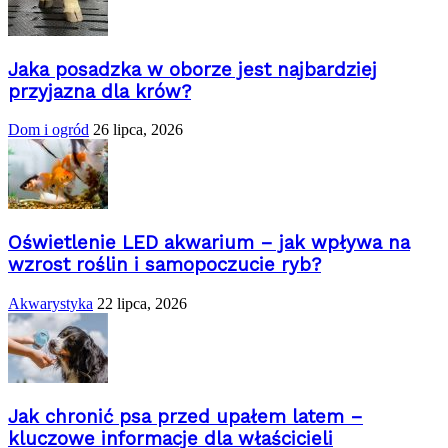
Jaka posadzka w oborze jest najbardziej
przyjazna dla krów?
Dom i ogród
26 lipca, 2026
Oświetlenie LED akwarium – jak wpływa na
wzrost roślin i samopoczucie ryb?
Akwarystyka
22 lipca, 2026
Jak chronić psa przed upałem latem –
kluczowe informacje dla właścicieli