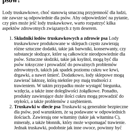
Lody truskawkowe, choć stanowią smaczną przyjemność dla ludzi,
nie zawsze są odpowiednie dla psów. Aby odpowiedzieć na pytanie,
czy pies może jeść lody truskawkowe, warto rozpatrzyć kilka
aspektów zdrowotnych związanych z tym deserem.
Składniki lodów truskawkowych a zdrowie psa
Lody
truskawkowe produkowane w sklepach często zawierają
różne sztuczne dodatki, takie jak barwniki, konserwanty, czy
substancje słodzące, które są całkowicie nieodpowiednie dla
psów. Sztuczne słodziki, takie jak ksylitol, mogą być dla
psów toksyczne i prowadzić do poważnych problemów
zdrowotnych, takich jak spadek poziomu cukru we krwi,
drgawki, a nawet śmierć. Dodatkowo, lody sklepowe mogą
zawierać laktozę, którą niektóre psy mają trudności z
trawieniem. W takim przypadku może wystąpić biegunka,
wzdęcia, a także inne dolegliwości żołądkowe. Ponadto,
produkty zawierające duże ilości cukru mogą prowadzić do
otyłości, a także problemów z uzębieniem.
Truskawki w diecie psa
Truskawki są generalnie bezpieczne
dla psów, pod warunkiem, że są podawane w odpowiednich
ilościach. Zawierają one witaminy (takie jak witamina C),
minerały, a także błonnik, który może wspomagać trawienie.
Jednak truskawki, podobnie jak inne owoce, powinny być