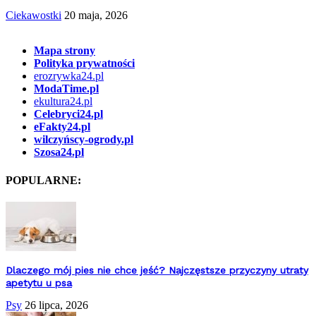
Ciekawostki
20 maja, 2026
Mapa strony
Polityka prywatności
erozrywka24.pl
ModaTime.pl
ekultura24.pl
Celebryci24.pl
eFakty24.pl
wilczyńscy-ogrody.pl
Szosa24.pl
POPULARNE:
Dlaczego mój pies nie chce jeść? Najczęstsze przyczyny utraty
apetytu u psa
Psy
26 lipca, 2026