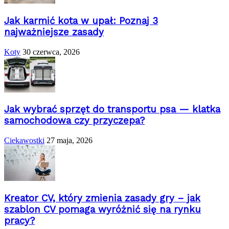
Jak karmić kota w upał: Poznaj 3
najważniejsze zasady
Koty
30 czerwca, 2026
Jak wybrać sprzęt do transportu psa — klatka
samochodowa czy przyczepa?
Ciekawostki
27 maja, 2026
Kreator CV, który zmienia zasady gry – jak
szablon CV pomaga wyróżnić się na rynku
pracy?