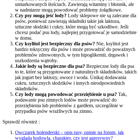
umiarkowanych ilościach. Zawierają witaminy i błonnik, ale
w nadmiarze mogą powodować problemy żołądkowe.
Czy psy mogą jeść lody?
Lody sklepowe nie są zalecane dla
psów, ponieważ zawierają składniki takie jak laktoza,
sztuczne słodziki i cukry, które mogą być szkodliwe. Jeśli
chcesz podać psu lody, najlepiej przygotować je samodzielnie
w domu.
Czy ksylitol jest bezpieczny dla psów?
Nie, ksylitol jest
bardzo toksyczny dla psów i może prowadzić do poważnych
problemów zdrowotnych, w tym hipoglikemii, drgawek i
uszkodzenia wątroby.
Jakie lody są bezpieczne dla psa?
Bezpieczne lody dla psa
to te, które są przygotowane z naturalnych składników, takich
jak jogurt bez laktozy, owoce i woda. Unikaj dodawania
cukru, sztucznych słodzików i innych nieodpowiednich
składników.
Czy lody mogą powodować przeziębienie u psa?
Tak,
podawanie psu zimnych lodów może prowadzić do
przeziębienia lub problemów z gardłem, szczególnie w
przypadku psów wrażliwych na zimno.
Sprawdź również :
Owczarek holenderski – opis rasy, opinie na forum, jak
wygląda hodowla, charakter, czy jest agresywny?