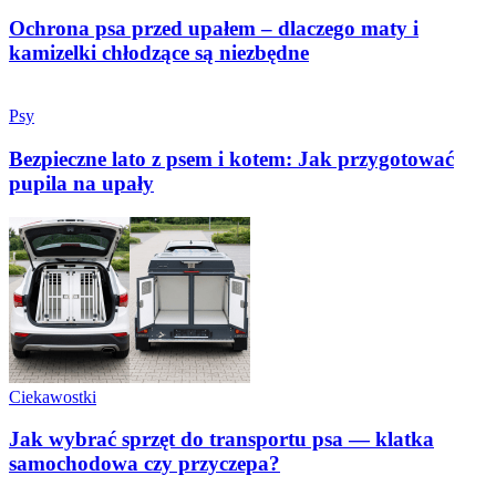
Ochrona psa przed upałem – dlaczego maty i
kamizelki chłodzące są niezbędne
Psy
Bezpieczne lato z psem i kotem: Jak przygotować
pupila na upały
Ciekawostki
Jak wybrać sprzęt do transportu psa — klatka
samochodowa czy przyczepa?