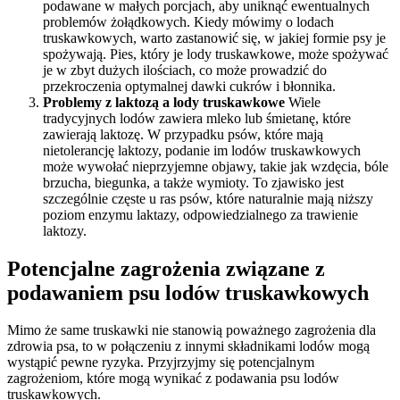
podawane w małych porcjach, aby uniknąć ewentualnych
problemów żołądkowych. Kiedy mówimy o lodach
truskawkowych, warto zastanowić się, w jakiej formie psy je
spożywają. Pies, który je lody truskawkowe, może spożywać
je w zbyt dużych ilościach, co może prowadzić do
przekroczenia optymalnej dawki cukrów i błonnika.
Problemy z laktozą a lody truskawkowe
Wiele
tradycyjnych lodów zawiera mleko lub śmietanę, które
zawierają laktozę. W przypadku psów, które mają
nietolerancję laktozy, podanie im lodów truskawkowych
może wywołać nieprzyjemne objawy, takie jak wzdęcia, bóle
brzucha, biegunka, a także wymioty. To zjawisko jest
szczególnie częste u ras psów, które naturalnie mają niższy
poziom enzymu laktazy, odpowiedzialnego za trawienie
laktozy.
Potencjalne zagrożenia związane z
podawaniem psu lodów truskawkowych
Mimo że same truskawki nie stanowią poważnego zagrożenia dla
zdrowia psa, to w połączeniu z innymi składnikami lodów mogą
wystąpić pewne ryzyka. Przyjrzyjmy się potencjalnym
zagrożeniom, które mogą wynikać z podawania psu lodów
truskawkowych.