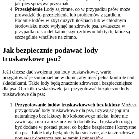
jak pies spożywa przysmak.
Przeziębienie
Lody są zimne, co w przypadku psów może
prowadzić do przeziębienia lub problemów z gardłem.
Podanie lodów w zbyt dużych ilościach lub w chłodnym
środowisku może wpłynąć na zdrowie psa, zwłaszcza w
przypadku ras o delikatniejszym zdrowiu lub tych, które są
szczególnie wrażliwe na zimno.
Jak bezpiecznie podawać lody
truskawkowe psu?
Jeśli chcesz dać swojemu psu lody truskawkowe, warto
przygotować je samodzielnie w domu, aby mieć pełną kontrolę nad
składnikami. Takie lody będą znacznie zdrowsze i bezpieczniejsze
dla psa. Oto kilka wskazówek, jak przygotować bezpieczne lody
truskawkowe dla psa:
Przygotowanie lodów truskawkowych bez laktozy
Możesz
przygotować lody truskawkowe dla psa, używając jogurtu
naturalnego bez laktozy lub kokosowego mleka, które nie
zawierają cukru ani sztucznych dodatków. Truskawki mogą
być dodane w postaci puree, co będzie bezpieczne i korzystne
dla psa. Takie lody będą nie tylko smaczne, ale także zdrowe,
ponieważ dostarczą psu witamin i minerałów.