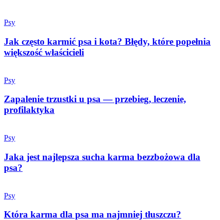
Psy
Jak często karmić psa i kota? Błędy, które popełnia
większość właścicieli
Psy
Zapalenie trzustki u psa — przebieg, leczenie,
profilaktyka
Psy
Jaka jest najlepsza sucha karma bezzbożowa dla
psa?
Psy
Która karma dla psa ma najmniej tłuszczu?