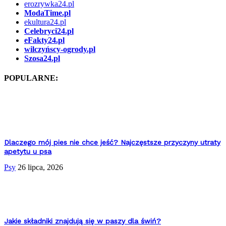
erozrywka24.pl
ModaTime.pl
ekultura24.pl
Celebryci24.pl
eFakty24.pl
wilczyńscy-ogrody.pl
Szosa24.pl
POPULARNE:
Dlaczego mój pies nie chce jeść? Najczęstsze przyczyny utraty
apetytu u psa
Psy
26 lipca, 2026
Jakie składniki znajdują się w paszy dla świń?