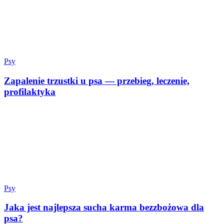
Psy
Zapalenie trzustki u psa — przebieg, leczenie,
profilaktyka
Psy
Jaka jest najlepsza sucha karma bezzbożowa dla
psa?