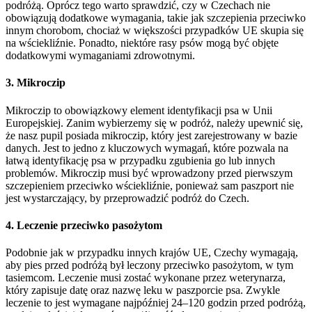
podróżą. Oprócz tego warto sprawdzić, czy w Czechach nie
obowiązują dodatkowe wymagania, takie jak szczepienia przeciwko
innym chorobom, chociaż w większości przypadków UE skupia się
na wściekliźnie. Ponadto, niektóre rasy psów mogą być objęte
dodatkowymi wymaganiami zdrowotnymi.
3. Mikroczip
Mikroczip to obowiązkowy element identyfikacji psa w Unii
Europejskiej. Zanim wybierzemy się w podróż, należy upewnić się,
że nasz pupil posiada mikroczip, który jest zarejestrowany w bazie
danych. Jest to jedno z kluczowych wymagań, które pozwala na
łatwą identyfikację psa w przypadku zgubienia go lub innych
problemów. Mikroczip musi być wprowadzony przed pierwszym
szczepieniem przeciwko wściekliźnie, ponieważ sam paszport nie
jest wystarczający, by przeprowadzić podróż do Czech.
4. Leczenie przeciwko pasożytom
Podobnie jak w przypadku innych krajów UE, Czechy wymagają,
aby pies przed podróżą był leczony przeciwko pasożytom, w tym
tasiemcom. Leczenie musi zostać wykonane przez weterynarza,
który zapisuje datę oraz nazwę leku w paszporcie psa. Zwykle
leczenie to jest wymagane najpóźniej 24–120 godzin przed podróżą,