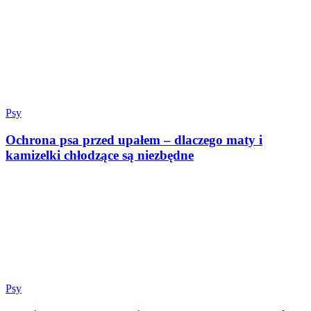
Psy
Ochrona psa przed upałem – dlaczego maty i
kamizelki chłodzące są niezbędne
Psy