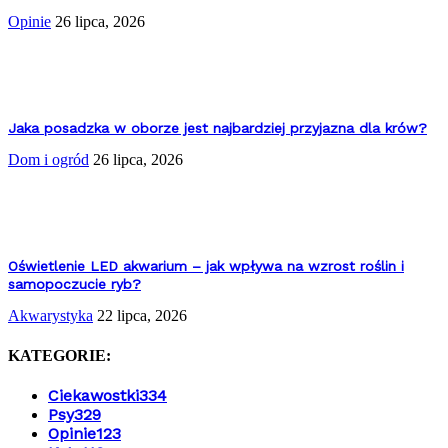
Opinie
26 lipca, 2026
Jaka posadzka w oborze jest najbardziej przyjazna dla krów?
Dom i ogród
26 lipca, 2026
Oświetlenie LED akwarium – jak wpływa na wzrost roślin i
samopoczucie ryb?
Akwarystyka
22 lipca, 2026
KATEGORIE:
Ciekawostki
334
Psy
329
Opinie
123