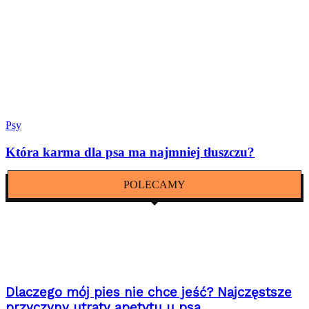
Psy
Która karma dla psa ma najmniej tłuszczu?
POLECAMY
Dlaczego mój pies nie chce jeść? Najczęstsze
przyczyny utraty apetytu u psa