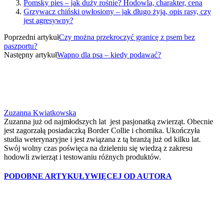
Pomsky pies – jak duży rośnie? Hodowla, charakter, cena
Grzywacz chiński owłosiony – jak długo żyją, opis rasy, czy
jest agresywny?
Poprzedni artykuł
Czy można przekroczyć granicę z psem bez
paszportu?
Następny artykuł
Wapno dla psa – kiedy podawać?
Zuzanna Kwiatkowska
Zuzanna już od najmłodszych lat jest pasjonatką zwierząt. Obecnie
jest zagorzałą posiadaczką Border Collie i chomika. Ukończyła
studia weterynaryjne i jest związana z tą branżą już od kilku lat.
Swój wolny czas poświęca na dzieleniu się wiedzą z zakresu
hodowli zwierząt i testowaniu różnych produktów.
PODOBNE ARTYKUŁY
WIĘCEJ OD AUTORA