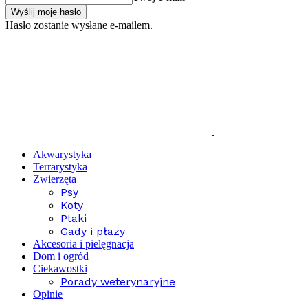
Hasło zostanie wysłane e-mailem.
Akwarystyka
Terrarystyka
Zwierzęta
Psy
Koty
Ptaki
Gady i płazy
Akcesoria i pielęgnacja
Dom i ogród
Ciekawostki
Porady weterynaryjne
Opinie