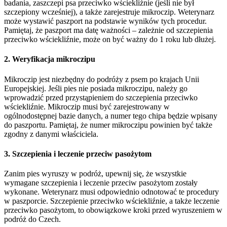
badania, zaszczepi psa przeciwko wściekliźnie (jeśli nie był
szczepiony wcześniej), a także zarejestruje mikroczip. Weterynarz
może wystawić paszport na podstawie wyników tych procedur.
Pamiętaj, że paszport ma datę ważności – zależnie od szczepienia
przeciwko wściekliźnie, może on być ważny do 1 roku lub dłużej.
2. Weryfikacja mikroczipu
Mikroczip jest niezbędny do podróży z psem po krajach Unii
Europejskiej. Jeśli pies nie posiada mikroczipu, należy go
wprowadzić przed przystąpieniem do szczepienia przeciwko
wściekliźnie. Mikroczip musi być zarejestrowany w
ogólnodostępnej bazie danych, a numer tego chipa będzie wpisany
do paszportu. Pamiętaj, że numer mikroczipu powinien być także
zgodny z danymi właściciela.
3. Szczepienia i leczenie przeciw pasożytom
Zanim pies wyruszy w podróż, upewnij się, że wszystkie
wymagane szczepienia i leczenie przeciw pasożytom zostały
wykonane. Weterynarz musi odpowiednio odnotować te procedury
w paszporcie. Szczepienie przeciwko wściekliźnie, a także leczenie
przeciwko pasożytom, to obowiązkowe kroki przed wyruszeniem w
podróż do Czech.