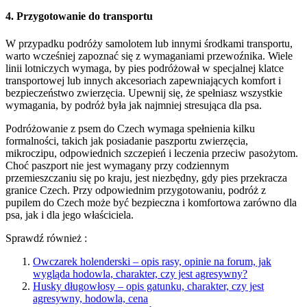
4. Przygotowanie do transportu
W przypadku podróży samolotem lub innymi środkami transportu,
warto wcześniej zapoznać się z wymaganiami przewoźnika. Wiele
linii lotniczych wymaga, by pies podróżował w specjalnej klatce
transportowej lub innych akcesoriach zapewniających komfort i
bezpieczeństwo zwierzęcia. Upewnij się, że spełniasz wszystkie
wymagania, by podróż była jak najmniej stresująca dla psa.
Podróżowanie z psem do Czech wymaga spełnienia kilku
formalności, takich jak posiadanie paszportu zwierzęcia,
mikroczipu, odpowiednich szczepień i leczenia przeciw pasożytom.
Choć paszport nie jest wymagany przy codziennym
przemieszczaniu się po kraju, jest niezbędny, gdy pies przekracza
granice Czech. Przy odpowiednim przygotowaniu, podróż z
pupilem do Czech może być bezpieczna i komfortowa zarówno dla
psa, jak i dla jego właściciela.
Sprawdź również :
Owczarek holenderski – opis rasy, opinie na forum, jak
wygląda hodowla, charakter, czy jest agresywny?
Husky długowłosy – opis gatunku, charakter, czy jest
agresywny, hodowla, cena