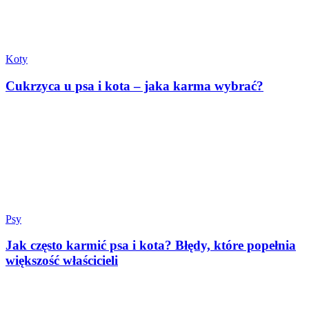
Koty
Cukrzyca u psa i kota – jaka karma wybrać?
Psy
Jak często karmić psa i kota? Błędy, które popełnia
większość właścicieli