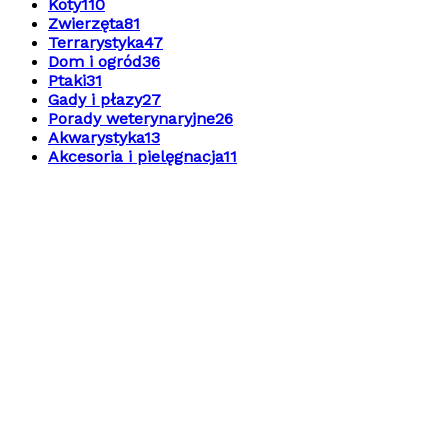
Koty
110
Zwierzęta
81
Terrarystyka
47
Dom i ogród
36
Ptaki
31
Gady i płazy
27
Porady weterynaryjne
26
Akwarystyka
13
Akcesoria i pielęgnacja
11