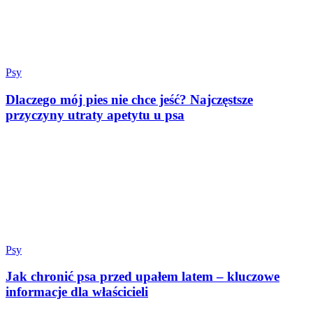
Psy
Dlaczego mój pies nie chce jeść? Najczęstsze
przyczyny utraty apetytu u psa
Psy
Jak chronić psa przed upałem latem – kluczowe
informacje dla właścicieli