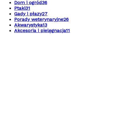
Dom i ogród
36
Ptaki
31
Gady i płazy
27
Porady weterynaryjne
26
Akwarystyka
13
Akcesoria i pielęgnacja
11