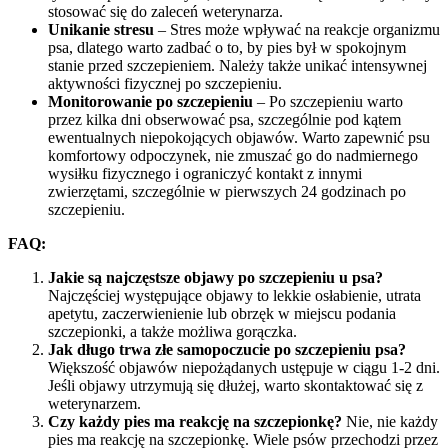
stosować się do zaleceń weterynarza.
Unikanie stresu
– Stres może wpływać na reakcje organizmu
psa, dlatego warto zadbać o to, by pies był w spokojnym
stanie przed szczepieniem. Należy także unikać intensywnej
aktywności fizycznej po szczepieniu.
Monitorowanie po szczepieniu
– Po szczepieniu warto
przez kilka dni obserwować psa, szczególnie pod kątem
ewentualnych niepokojących objawów. Warto zapewnić psu
komfortowy odpoczynek, nie zmuszać go do nadmiernego
wysiłku fizycznego i ograniczyć kontakt z innymi
zwierzętami, szczególnie w pierwszych 24 godzinach po
szczepieniu.
FAQ:
Jakie są najczęstsze objawy po szczepieniu u psa?
Najczęściej występujące objawy to lekkie osłabienie, utrata
apetytu, zaczerwienienie lub obrzęk w miejscu podania
szczepionki, a także możliwa gorączka.
Jak długo trwa złe samopoczucie po szczepieniu psa?
Większość objawów niepożądanych ustępuje w ciągu 1-2 dni.
Jeśli objawy utrzymują się dłużej, warto skontaktować się z
weterynarzem.
Czy każdy pies ma reakcję na szczepionkę?
Nie, nie każdy
pies ma reakcję na szczepionkę. Wiele psów przechodzi przez