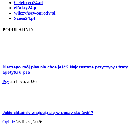
Celebryci24.pl
eFakty24.pl
wilczyńscy-ogrody.pl
Szosa24.pl
POPULARNE:
Dlaczego mój pies nie chce jeść? Najczęstsze przyczyny utraty
apetytu u psa
Psy
26 lipca, 2026
Jakie składniki znajdują się w paszy dla świń?
Opinie
26 lipca, 2026