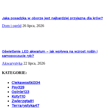
Jaka posadzka w oborze jest najbardziej przyjazna dla krów?
Dom i ogród
26 lipca, 2026
Oświetlenie LED akwarium – jak wpływa na wzrost roślin i
samopoczucie ryb?
Akwarystyka
22 lipca, 2026
KATEGORIE:
Ciekawostki
334
Psy
329
Opinie
123
Koty
110
Zwierzęta
81
Terrarystyka
47