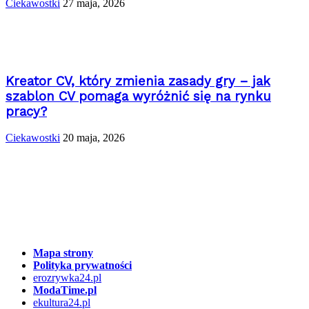
Ciekawostki
27 maja, 2026
Kreator CV, który zmienia zasady gry – jak
szablon CV pomaga wyróżnić się na rynku
pracy?
Ciekawostki
20 maja, 2026
Mapa strony
Polityka prywatności
erozrywka24.pl
ModaTime.pl
ekultura24.pl