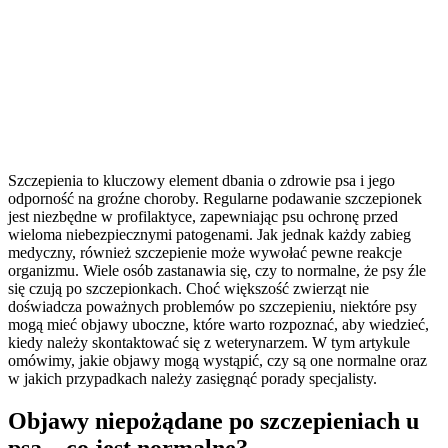
Szczepienia to kluczowy element dbania o zdrowie psa i jego
odporność na groźne choroby. Regularne podawanie szczepionek
jest niezbędne w profilaktyce, zapewniając psu ochronę przed
wieloma niebezpiecznymi patogenami. Jak jednak każdy zabieg
medyczny, również szczepienie może wywołać pewne reakcje
organizmu. Wiele osób zastanawia się, czy to normalne, że psy źle
się czują po szczepionkach. Choć większość zwierząt nie
doświadcza poważnych problemów po szczepieniu, niektóre psy
mogą mieć objawy uboczne, które warto rozpoznać, aby wiedzieć,
kiedy należy skontaktować się z weterynarzem. W tym artykule
omówimy, jakie objawy mogą wystąpić, czy są one normalne oraz
w jakich przypadkach należy zasięgnąć porady specjalisty.
Objawy niepożądane po szczepieniach u
psa – co jest normalne?