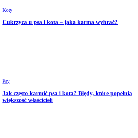
Koty
Cukrzyca u psa i kota – jaka karma wybrać?
Psy
Jak często karmić psa i kota? Błędy, które popełnia
większość właścicieli