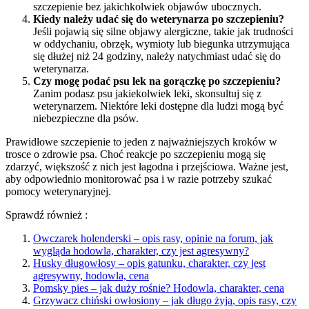
szczepienie bez jakichkolwiek objawów ubocznych.
Kiedy należy udać się do weterynarza po szczepieniu?
Jeśli pojawią się silne objawy alergiczne, takie jak trudności
w oddychaniu, obrzęk, wymioty lub biegunka utrzymująca
się dłużej niż 24 godziny, należy natychmiast udać się do
weterynarza.
Czy mogę podać psu lek na gorączkę po szczepieniu?
Zanim podasz psu jakiekolwiek leki, skonsultuj się z
weterynarzem. Niektóre leki dostępne dla ludzi mogą być
niebezpieczne dla psów.
Prawidłowe szczepienie to jeden z najważniejszych kroków w
trosce o zdrowie psa. Choć reakcje po szczepieniu mogą się
zdarzyć, większość z nich jest łagodna i przejściowa. Ważne jest,
aby odpowiednio monitorować psa i w razie potrzeby szukać
pomocy weterynaryjnej.
Sprawdź również :
Owczarek holenderski – opis rasy, opinie na forum, jak
wygląda hodowla, charakter, czy jest agresywny?
Husky długowłosy – opis gatunku, charakter, czy jest
agresywny, hodowla, cena
Pomsky pies – jak duży rośnie? Hodowla, charakter, cena
Grzywacz chiński owłosiony – jak długo żyją, opis rasy, czy