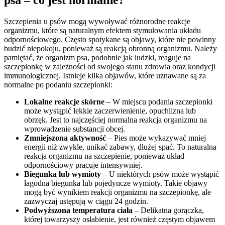
Szczepienia u psów mogą wywoływać różnorodne reakcje
organizmu, które są naturalnym efektem stymulowania układu
odpornościowego. Często spotykane są objawy, które nie powinny
budzić niepokoju, ponieważ są reakcją obronną organizmu. Należy
pamiętać, że organizm psa, podobnie jak ludzki, reaguje na
szczepionkę w zależności od swojego stanu zdrowia oraz kondycji
immunologicznej. Istnieje kilka objawów, które uznawane są za
normalne po podaniu szczepionki:
Lokalne reakcje skórne
– W miejscu podania szczepionki
może wystąpić lekkie zaczerwienienie, opuchlizna lub
obrzęk. Jest to najczęściej normalna reakcja organizmu na
wprowadzenie substancji obcej.
Zmniejszona aktywność
– Pies może wykazywać mniej
energii niż zwykle, unikać zabawy, dłużej spać. To naturalna
reakcja organizmu na szczepienie, ponieważ układ
odpornościowy pracuje intensywniej.
Biegunka lub wymioty
– U niektórych psów może wystąpić
łagodna biegunka lub pojedyncze wymioty. Takie objawy
mogą być wynikiem reakcji organizmu na szczepionkę, ale
zazwyczaj ustępują w ciągu 24 godzin.
Podwyższona temperatura ciała
– Delikatna gorączka,
której towarzyszy osłabienie, jest również częstym objawem