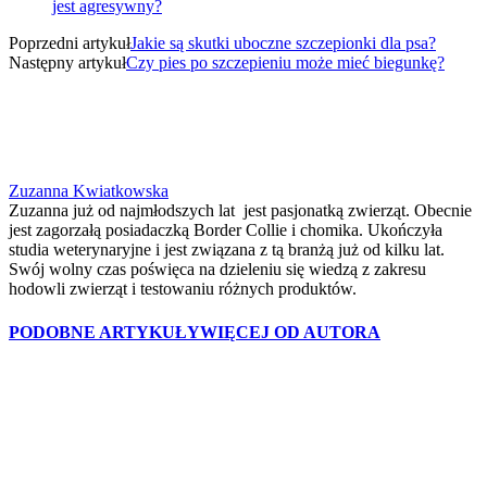
jest agresywny?
Poprzedni artykuł
Jakie są skutki uboczne szczepionki dla psa?
Następny artykuł
Czy pies po szczepieniu może mieć biegunkę?
Zuzanna Kwiatkowska
Zuzanna już od najmłodszych lat jest pasjonatką zwierząt. Obecnie
jest zagorzałą posiadaczką Border Collie i chomika. Ukończyła
studia weterynaryjne i jest związana z tą branżą już od kilku lat.
Swój wolny czas poświęca na dzieleniu się wiedzą z zakresu
hodowli zwierząt i testowaniu różnych produktów.
PODOBNE ARTYKUŁY
WIĘCEJ OD AUTORA