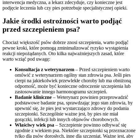
interwencja medyczna, a lekarz zdecyduje, czy konieczne jest
podjęcie leczenia lub czy pies potrzebuje specjalistycznej opieki.
Jakie środki ostrożności warto podjąć
przed szczepieniem psa?
Chociaż większość psów dobrze znosi szczepienia, warto podjąć
pewne kroki, które pomogą zminimalizować ryzyko wystąpienia
reakcji niepożądanych. Oto kilka najważniejszych zasad, które
warto wziąć pod uwagę:
Konsultacja z weterynarzem
– Przed szczepieniem warto
omówić z weterynarzem ogólny stan zdrowia psa. Jeśli pies
cierpi na jakiekolwiek przewlekłe choroby lub ma obniżoną
odporność, może być konieczne odroczenie szczepienia lub
zastosowanie innego harmonogramu szczepień.
Badanie kliniczne
– Weterynarz powinien przeprowadzić
podstawowe badanie psa, sprawdzając jego stan zdrowia, by
upewnić się, że pies jest wystarczająco zdrowy do podania
szczepionki. Szczególnie ważne jest, by pies nie miał
gorączki, infekcji lub innych objawów chorobowych.
Właściwy wiek psa
– Szczepienie powinno odbywać się
zgodnie z wiekiem psa. Niektóre szczepionki są przeznaczone
tylko dla psów dorosłych, inne dla szczeniąt. Ważne jest, aby