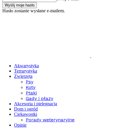
Hasło zostanie wysłane e-mailem.
Akwarystyka
Terrarystyka
Zwierzęta
Psy
Koty
Ptaki
Gady i płazy
Akcesoria i pielęgnacja
Dom i ogród
Ciekawostki
Porady weterynaryjne
Opinie