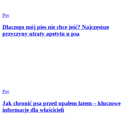
Psy
Dlaczego mój pies nie chce jeść? Najczęstsze
przyczyny utraty apetytu u psa
Psy
Jak chronić psa przed upałem latem – kluczowe
informacje dla właścicieli