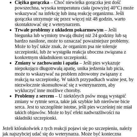
Ciężka gorączka
– Choć niewielka gorączka jest dość
powszechna, wysoka temperatura ciała (powyżej 40°C) może
wskazywać na infekcję lub inną reakcję organizmu. Jeśli
gorączka utrzymuje się przez więcej niż 48 godzin, warto
skontaktować się z weterynarzem.
Trwałe problemy z układem pokarmowym
– Jeśli
biegunka lub wymioty trwają dłużej niż 24 godziny lub są
bardzo nasilone, może to oznaczać poważniejsze problemy.
Może to być także znak, że organizm psa nie toleruje
szczepionki, lub że wystąpiła reakcja uboczna związana z
konkretnym składnikiem szczepionki.
Zmiany w zachowaniu i apatia
– Jeśli pies wykazuje
niepokojąco długotrwałą apatię, unika jedzenia lub picia,
może to wskazywać na problem zdrowotny związany z
reakcją na szczepionkę. W takich przypadkach ważne jest, by
niezwłocznie skonsultować się z weterynarzem, aby
wykluczyć inne możliwe choroby.
Problemy z sercem
– U niektórych psów mogą wystąpić
zmiany w rytmie serca, takie jak szybkie lub nierówne bicie
serca. Jest to szczególnie istotne, jeśli pies wcześniej nie miał
takich objawów. Może to być efekt nadwrażliwości na
składniki szczepionki.
Jeżeli którakolwiek z tych reakcji pojawi się po szczepieniu, należy
jak najszybciej udać się do weterynarza. Może być konieczna