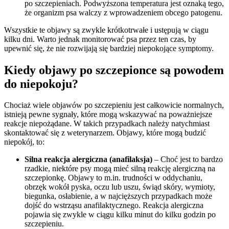
po szczepieniach. Podwyższona temperatura jest oznaką tego,
że organizm psa walczy z wprowadzeniem obcego patogenu.
Wszystkie te objawy są zwykle krótkotrwałe i ustępują w ciągu
kilku dni. Warto jednak monitorować psa przez ten czas, by
upewnić się, że nie rozwijają się bardziej niepokojące symptomy.
Kiedy objawy po szczepionce są powodem
do niepokoju?
Chociaż wiele objawów po szczepieniu jest całkowicie normalnych,
istnieją pewne sygnały, które mogą wskazywać na poważniejsze
reakcje niepożądane. W takich przypadkach należy natychmiast
skontaktować się z weterynarzem. Objawy, które mogą budzić
niepokój, to:
Silna reakcja alergiczna (anafilaksja)
– Choć jest to bardzo
rzadkie, niektóre psy mogą mieć silną reakcję alergiczną na
szczepionkę. Objawy to m.in. trudności w oddychaniu,
obrzęk wokół pyska, oczu lub uszu, świąd skóry, wymioty,
biegunka, osłabienie, a w najcięższych przypadkach może
dojść do wstrząsu anafilaktycznego. Reakcja alergiczna
pojawia się zwykle w ciągu kilku minut do kilku godzin po
szczepieniu.