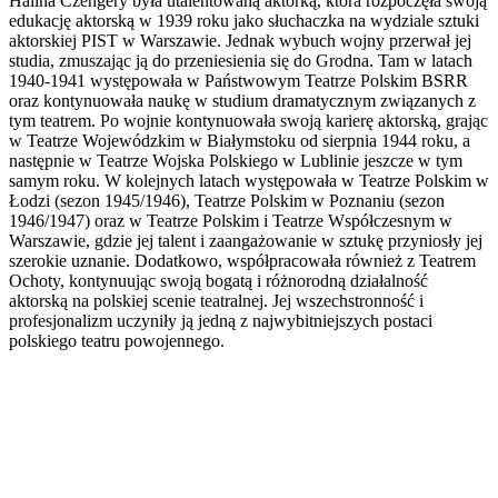
Halina Czengery była utalentowaną aktorką, która rozpoczęła swoją
edukację aktorską w 1939 roku jako słuchaczka na wydziale sztuki
aktorskiej PIST w Warszawie. Jednak wybuch wojny przerwał jej
studia, zmuszając ją do przeniesienia się do Grodna. Tam w latach
1940-1941 występowała w Państwowym Teatrze Polskim BSRR
oraz kontynuowała naukę w studium dramatycznym związanych z
tym teatrem. Po wojnie kontynuowała swoją karierę aktorską, grając
w Teatrze Wojewódzkim w Białymstoku od sierpnia 1944 roku, a
następnie w Teatrze Wojska Polskiego w Lublinie jeszcze w tym
samym roku. W kolejnych latach występowała w Teatrze Polskim w
Łodzi (sezon 1945/1946), Teatrze Polskim w Poznaniu (sezon
1946/1947) oraz w Teatrze Polskim i Teatrze Współczesnym w
Warszawie, gdzie jej talent i zaangażowanie w sztukę przyniosły jej
szerokie uznanie. Dodatkowo, współpracowała również z Teatrem
Ochoty, kontynuując swoją bogatą i różnorodną działalność
aktorską na polskiej scenie teatralnej. Jej wszechstronność i
profesjonalizm uczyniły ją jedną z najwybitniejszych postaci
polskiego teatru powojennego.