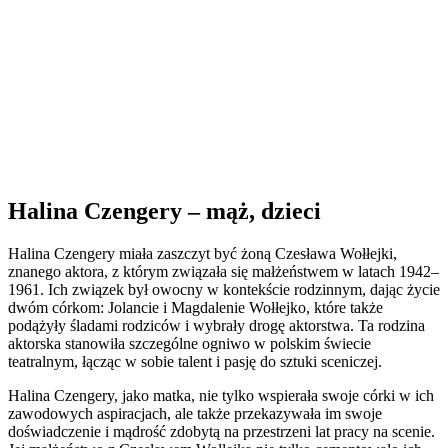
Halina Czengery – mąż, dzieci
Halina Czengery miała zaszczyt być żoną Czesława Wołłejki,
znanego aktora, z którym związała się małżeństwem w latach 1942–
1961. Ich związek był owocny w kontekście rodzinnym, dając życie
dwóm córkom: Jolancie i Magdalenie Wołłejko, które także
podążyły śladami rodziców i wybrały drogę aktorstwa. Ta rodzina
aktorska stanowiła szczególne ogniwo w polskim świecie
teatralnym, łącząc w sobie talent i pasję do sztuki sceniczej.
Halina Czengery, jako matka, nie tylko wspierała swoje córki w ich
zawodowych aspiracjach, ale także przekazywała im swoje
doświadczenie i mądrość zdobytą na przestrzeni lat pracy na scenie.