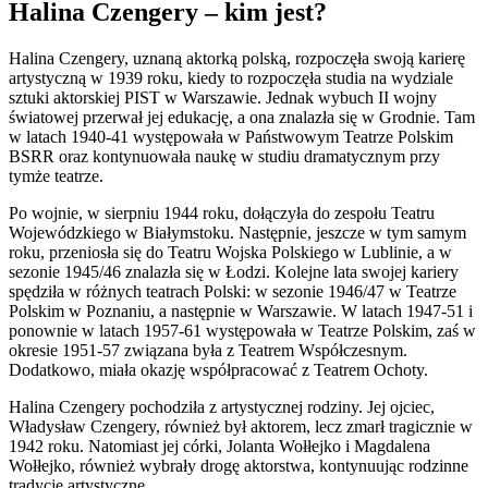
Halina Czengery – kim jest?
Halina Czengery, uznaną aktorką polską, rozpoczęła swoją karierę
artystyczną w 1939 roku, kiedy to rozpoczęła studia na wydziale
sztuki aktorskiej PIST w Warszawie. Jednak wybuch II wojny
światowej przerwał jej edukację, a ona znalazła się w Grodnie. Tam
w latach 1940-41 występowała w Państwowym Teatrze Polskim
BSRR oraz kontynuowała naukę w studiu dramatycznym przy
tymże teatrze.
Po wojnie, w sierpniu 1944 roku, dołączyła do zespołu Teatru
Wojewódzkiego w Białymstoku. Następnie, jeszcze w tym samym
roku, przeniosła się do Teatru Wojska Polskiego w Lublinie, a w
sezonie 1945/46 znalazła się w Łodzi. Kolejne lata swojej kariery
spędziła w różnych teatrach Polski: w sezonie 1946/47 w Teatrze
Polskim w Poznaniu, a następnie w Warszawie. W latach 1947-51 i
ponownie w latach 1957-61 występowała w Teatrze Polskim, zaś w
okresie 1951-57 związana była z Teatrem Współczesnym.
Dodatkowo, miała okazję współpracować z Teatrem Ochoty.
Halina Czengery pochodziła z artystycznej rodziny. Jej ojciec,
Władysław Czengery, również był aktorem, lecz zmarł tragicznie w
1942 roku. Natomiast jej córki, Jolanta Wołłejko i Magdalena
Wołłejko, również wybrały drogę aktorstwa, kontynuując rodzinne
tradycje artystyczne.