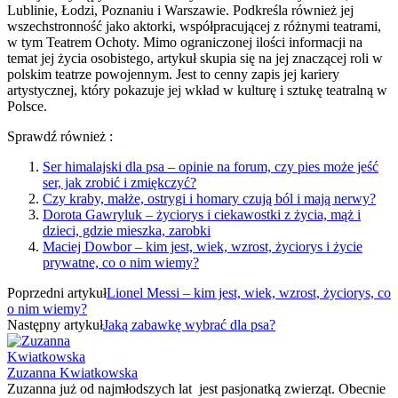
Lublinie, Łodzi, Poznaniu i Warszawie. Podkreśla również jej
wszechstronność jako aktorki, współpracującej z różnymi teatrami,
w tym Teatrem Ochoty. Mimo ograniczonej ilości informacji na
temat jej życia osobistego, artykuł skupia się na jej znaczącej roli w
polskim teatrze powojennym. Jest to cenny zapis jej kariery
artystycznej, który pokazuje jej wkład w kulturę i sztukę teatralną w
Polsce.
Sprawdź również :
Ser himalajski dla psa – opinie na forum, czy pies może jeść
ser, jak zrobić i zmiękczyć?
Czy kraby, małże, ostrygi i homary czują ból i mają nerwy?
Dorota Gawryluk – życiorys i ciekawostki z życia, mąż i
dzieci, gdzie mieszka, zarobki
Maciej Dowbor – kim jest, wiek, wzrost, życiorys i życie
prywatne, co o nim wiemy?
Poprzedni artykuł
Lionel Messi – kim jest, wiek, wzrost, życiorys, co
o nim wiemy?
Następny artykuł
Jaką zabawkę wybrać dla psa?
Zuzanna Kwiatkowska
Zuzanna już od najmłodszych lat jest pasjonatką zwierząt. Obecnie