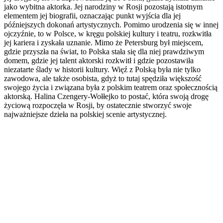
jako wybitna aktorka. Jej narodziny w Rosji pozostają istotnym
elementem jej biografii, oznaczając punkt wyjścia dla jej
późniejszych dokonań artystycznych. Pomimo urodzenia się w innej
ojczyźnie, to w Polsce, w kręgu polskiej kultury i teatru, rozkwitła
jej kariera i zyskała uznanie. Mimo że Petersburg był miejscem,
gdzie przyszła na świat, to Polska stała się dla niej prawdziwym
domem, gdzie jej talent aktorski rozkwitł i gdzie pozostawiła
niezatarte ślady w historii kultury. Więź z Polską była nie tylko
zawodowa, ale także osobista, gdyż to tutaj spędziła większość
swojego życia i związana była z polskim teatrem oraz społecznością
aktorską. Halina Czengery-Wołłejko to postać, która swoją drogę
życiową rozpoczęła w Rosji, by ostatecznie stworzyć swoje
najważniejsze dzieła na polskiej scenie artystycznej.