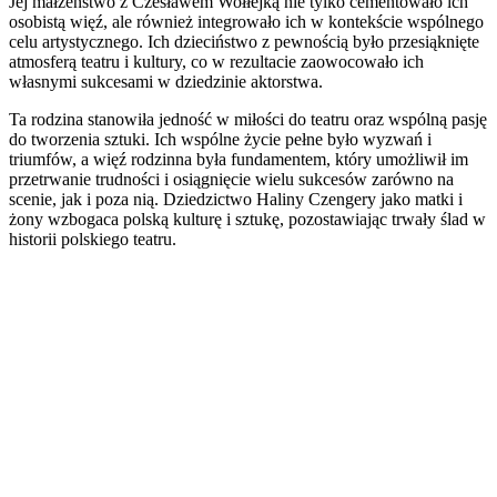
Jej małżeństwo z Czesławem Wołłejką nie tylko cementowało ich
osobistą więź, ale również integrowało ich w kontekście wspólnego
celu artystycznego. Ich dzieciństwo z pewnością było przesiąknięte
atmosferą teatru i kultury, co w rezultacie zaowocowało ich
własnymi sukcesami w dziedzinie aktorstwa.
Ta rodzina stanowiła jedność w miłości do teatru oraz wspólną pasję
do tworzenia sztuki. Ich wspólne życie pełne było wyzwań i
triumfów, a więź rodzinna była fundamentem, który umożliwił im
przetrwanie trudności i osiągnięcie wielu sukcesów zarówno na
scenie, jak i poza nią. Dziedzictwo Haliny Czengery jako matki i
żony wzbogaca polską kulturę i sztukę, pozostawiając trwały ślad w
historii polskiego teatru.