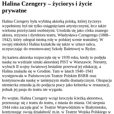
Halina Czengery – życiorys i życie
prywatne
Halina Czengery była wybitną aktorką polską, której życiorys
wypełniony był nie tylko osiągnięciami artystycznymi, lecz także
wieloma przeżyciami osobistymi. Urodziła się jako córka znanego
aktora, reżysera i dyrektora teatru, Władysława Czengerego (1888–
1942), który odegrał istotną rolę w polskiej scenie teatralnej. W
swojej młodości Halina kształciła się także w sztuce tańca,
uczęszczając do renomowanej Szkoły Baletowej w Rydze.
Jej kariera aktorska rozpoczęła się w 1939 roku, kiedy to podjęła
naukę na wydziale sztuki aktorskiej PIST w Warszawie. Niestety,
wybuch II wojny światowej brutalnie przerwał jej edukację, a
Halina znalazła się w Grodnie. Tam w latach 1940–1941
występowała w Państwowym Teatrze Polskim BSRR oraz
kontynuowała naukę w tamtejszym studiu dramatycznym. Okupacja
niemiecka zmusiła ją do podjęcia pracy jako kelnerka w restauracji,
jednak jej pasja do teatru nie wygasła.
Po wojnie, Halina Czengery wciąż kroczyła ścieżką aktorstwa,
przenosząc się z teatru do teatru, z miasta do miasta. Od sierpnia
1944 roku zaczęła grać w Teatrze Wojewódzkim w Białymstoku,
kontynuując swoją działalność m.in. w Teatrze Wojska Polskiego w