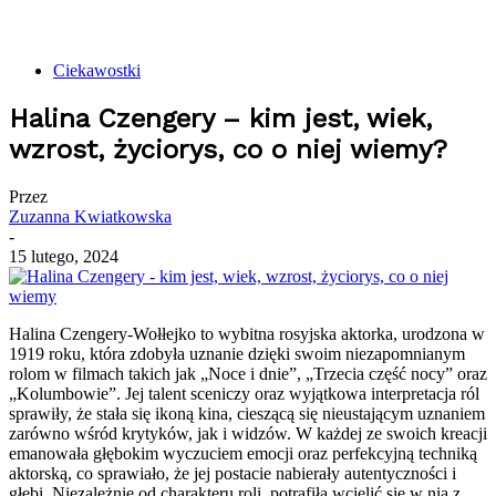
Ciekawostki
Halina Czengery – kim jest, wiek,
wzrost, życiorys, co o niej wiemy?
Przez
Zuzanna Kwiatkowska
-
15 lutego, 2024
Halina Czengery-Wołłejko to wybitna rosyjska aktorka, urodzona w
1919 roku, która zdobyła uznanie dzięki swoim niezapomnianym
rolom w filmach takich jak „Noce i dnie”, „Trzecia część nocy” oraz
„Kolumbowie”. Jej talent sceniczy oraz wyjątkowa interpretacja ról
sprawiły, że stała się ikoną kina, cieszącą się nieustającym uznaniem
zarówno wśród krytyków, jak i widzów. W każdej ze swoich kreacji
emanowała głębokim wyczuciem emocji oraz perfekcyjną techniką
aktorską, co sprawiało, że jej postacie nabierały autentyczności i
głębi. Niezależnie od charakteru roli, potrafiła wcielić się w nią z