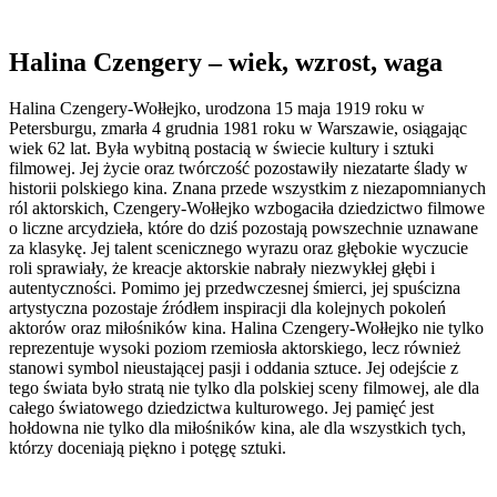
Halina Czengery – wiek, wzrost, waga
Halina Czengery-Wołłejko, urodzona 15 maja 1919 roku w
Petersburgu, zmarła 4 grudnia 1981 roku w Warszawie, osiągając
wiek 62 lat. Była wybitną postacią w świecie kultury i sztuki
filmowej. Jej życie oraz twórczość pozostawiły niezatarte ślady w
historii polskiego kina. Znana przede wszystkim z niezapomnianych
ról aktorskich, Czengery-Wołłejko wzbogaciła dziedzictwo filmowe
o liczne arcydzieła, które do dziś pozostają powszechnie uznawane
za klasykę. Jej talent scenicznego wyrazu oraz głębokie wyczucie
roli sprawiały, że kreacje aktorskie nabrały niezwykłej głębi i
autentyczności. Pomimo jej przedwczesnej śmierci, jej spuścizna
artystyczna pozostaje źródłem inspiracji dla kolejnych pokoleń
aktorów oraz miłośników kina. Halina Czengery-Wołłejko nie tylko
reprezentuje wysoki poziom rzemiosła aktorskiego, lecz również
stanowi symbol nieustającej pasji i oddania sztuce. Jej odejście z
tego świata było stratą nie tylko dla polskiej sceny filmowej, ale dla
całego światowego dziedzictwa kulturowego. Jej pamięć jest
hołdowna nie tylko dla miłośników kina, ale dla wszystkich tych,
którzy doceniają piękno i potęgę sztuki.