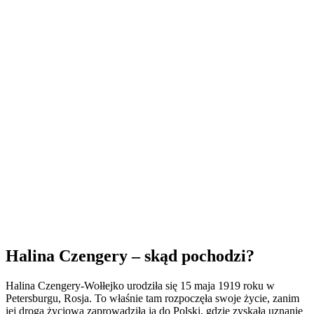
Halina Czengery – skąd pochodzi?
Halina Czengery-Wołłejko urodziła się 15 maja 1919 roku w
Petersburgu, Rosja. To właśnie tam rozpoczęła swoje życie, zanim
jej droga życiowa zaprowadziła ją do Polski, gdzie zyskała uznanie