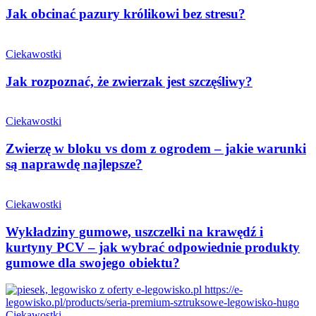
Jak obcinać pazury królikowi bez stresu?
Ciekawostki
Jak rozpoznać, że zwierzak jest szczęśliwy?
Ciekawostki
Zwierzę w bloku vs dom z ogrodem – jakie warunki
są naprawdę najlepsze?
Ciekawostki
Wykładziny gumowe, uszczelki na krawędź i
kurtyny PCV – jak wybrać odpowiednie produkty
gumowe dla swojego obiektu?
Ciekawostki