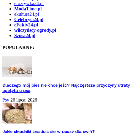
erozrywka24.pl
ModaTime.pl
ekultura24.pl
Celebryci24.pl
eFakty24.pl
wilczyńscy-ogrody.pl
Szosa24.pl
POPULARNE:
Dlaczego mój pies nie chce jeść? Najczęstsze przyczyny utraty
apetytu u psa
Psy
26 lipca, 2026
Jakie składniki znajdują się w paszy dla świń?