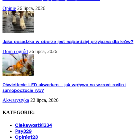
Opinie
26 lipca, 2026
Jaka posadzka w oborze jest najbardziej przyjazna dla krów?
Dom i ogród
26 lipca, 2026
Oświetlenie LED akwarium – jak wpływa na wzrost roślin i
samopoczucie ryb?
Akwarystyka
22 lipca, 2026
KATEGORIE:
Ciekawostki
334
Psy
329
Opinie
123