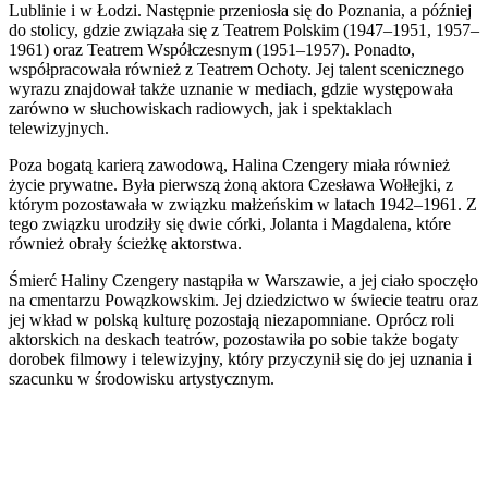
Lublinie i w Łodzi. Następnie przeniosła się do Poznania, a później
do stolicy, gdzie związała się z Teatrem Polskim (1947–1951, 1957–
1961) oraz Teatrem Współczesnym (1951–1957). Ponadto,
współpracowała również z Teatrem Ochoty. Jej talent scenicznego
wyrazu znajdował także uznanie w mediach, gdzie występowała
zarówno w słuchowiskach radiowych, jak i spektaklach
telewizyjnych.
Poza bogatą karierą zawodową, Halina Czengery miała również
życie prywatne. Była pierwszą żoną aktora Czesława Wołłejki, z
którym pozostawała w związku małżeńskim w latach 1942–1961. Z
tego związku urodziły się dwie córki, Jolanta i Magdalena, które
również obrały ścieżkę aktorstwa.
Śmierć Haliny Czengery nastąpiła w Warszawie, a jej ciało spoczęło
na cmentarzu Powązkowskim. Jej dziedzictwo w świecie teatru oraz
jej wkład w polską kulturę pozostają niezapomniane. Oprócz roli
aktorskich na deskach teatrów, pozostawiła po sobie także bogaty
dorobek filmowy i telewizyjny, który przyczynił się do jej uznania i
szacunku w środowisku artystycznym.