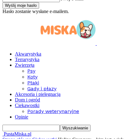
Hasło zostanie wysłane e-mailem.
Akwarystyka
Terrarystyka
Zwierzęta
Psy
Koty
Ptaki
Gady i płazy
Akcesoria i pielęgnacja
Dom i ogród
Ciekawostki
Porady weterynaryjne
Opinie
PustaMiska.pl