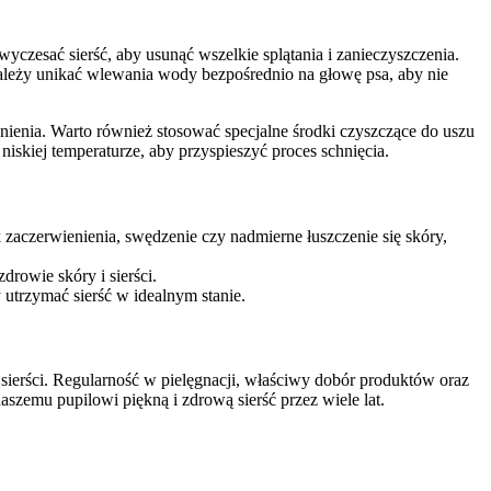
yczesać sierść, aby usunąć wszelkie splątania i zanieczyszczenia.
Należy unikać wlewania wody bezpośrednio na głowę psa, aby nie
żnienia. Warto również stosować specjalne środki czyszczące do uszu
a niskiej temperaturze, aby przyspieszyć proces schnięcia.
k zaczerwienienia, swędzenie czy nadmierne łuszczenie się skóry,
rowie skóry i sierści.
utrzymać sierść w idealnym stanie.
 sierści. Regularność w pielęgnacji, właściwy dobór produktów oraz
zemu pupilowi piękną i zdrową sierść przez wiele lat.