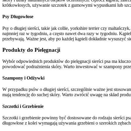
krótkowłosych, używanie szczotek z gumowymi wypustkami lub szczot
Psy Długowłose
Psy o długiej sierści, takie jak collie, yorkshire terrier czy maltańcz
najmniej raz w tygodniu, a często nawet dwa razy w tygodniu. Kąpi
przebywają. Ważne jest, aby po każdej kąpieli dokładnie wysuszyć sier
Produkty do Pielęgnacji
Wybór odpowiednich produktów do pielęgnacji sierści psa ma klucz
powodować podrażnienia skóry. Warto inwestować w szampony przeznac
Szampony i Odżywki
W przypadku psów o długiej sierści, szczególnie ważne jest stosowan
mają tendencję do suchej skóry. Warto zwrócić uwagę na skład prod
Szczotki i Grzebienie
Szczotki i grzebienie powinny być dostosowane do rodzaju sierści 
długowłose z kolei wymagają używania grzebieni o szerokich zębach i 