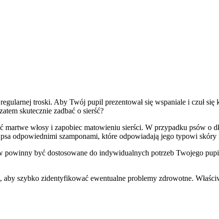
regularnej troski. Aby Twój pupil prezentował się wspaniale i czuł si
 zatem skutecznie zadbać o sierść?
ąć martwe włosy i zapobiec matowieniu sierści. W przypadku psów o d
 psa odpowiednimi szamponami, które odpowiadają jego typowi skóry i
w powinny być dostosowane do indywidualnych potrzeb Twojego pupila. 
ci, aby szybko zidentyfikować ewentualne problemy zdrowotne. Właściw