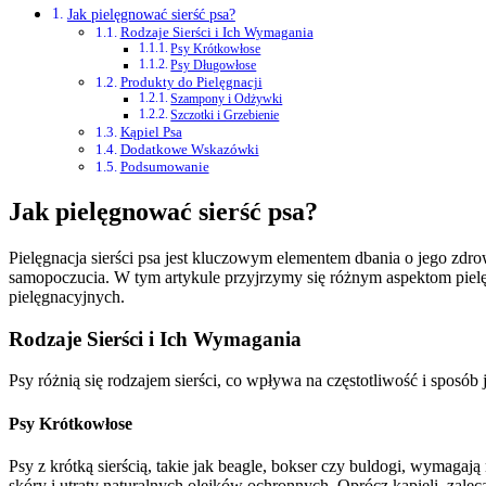
Jak pielęgnować sierść psa?
Rodzaje Sierści i Ich Wymagania
Psy Krótkowłose
Psy Długowłose
Produkty do Pielęgnacji
Szampony i Odżywki
Szczotki i Grzebienie
Kąpiel Psa
Dodatkowe Wskazówki
Podsumowanie
Jak pielęgnować sierść psa?
Pielęgnacja sierści psa jest kluczowym elementem dbania o jego zdro
samopoczucia. W tym artykule przyjrzymy się różnym aspektom pielę
pielęgnacyjnych.
Rodzaje Sierści i Ich Wymagania
Psy różnią się rodzajem sierści, co wpływa na częstotliwość i sposó
Psy Krótkowłose
Psy z krótką sierścią, takie jak beagle, bokser czy buldogi, wymagaj
skóry i utraty naturalnych olejków ochronnych. Oprócz kąpieli, zal