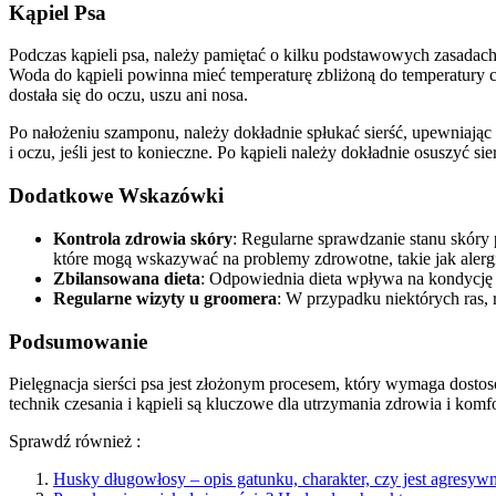
Kąpiel Psa
Podczas kąpieli psa, należy pamiętać o kilku podstawowych zasadach.
Woda do kąpieli powinna mieć temperaturę zbliżoną do temperatury 
dostała się do oczu, uszu ani nosa.
Po nałożeniu szamponu, należy dokładnie spłukać sierść, upewniając 
i oczu, jeśli jest to konieczne. Po kąpieli należy dokładnie osuszyć si
Dodatkowe Wskazówki
Kontrola zdrowia skóry
: Regularne sprawdzanie stanu skóry 
które mogą wskazywać na problemy zdrowotne, takie jak alergi
Zbilansowana dieta
: Odpowiednia dieta wpływa na kondycję s
Regularne wizyty u groomera
: W przypadku niektórych ras, 
Podsumowanie
Pielęgnacja sierści psa jest złożonym procesem, który wymaga dosto
technik czesania i kąpieli są kluczowe dla utrzymania zdrowia i ko
Sprawdź również :
Husky długowłosy – opis gatunku, charakter, czy jest agresyw