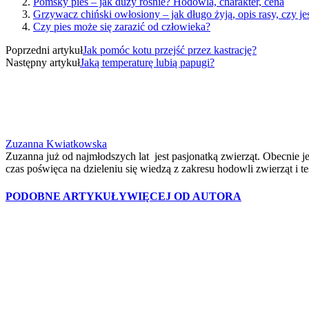
Pomsky pies – jak duży rośnie? Hodowla, charakter, cena
Grzywacz chiński owłosiony – jak długo żyją, opis rasy, czy j
Czy pies może się zarazić od człowieka?
Poprzedni artykuł
Jak pomóc kotu przejść przez kastrację?
Następny artykuł
Jaką temperaturę lubią papugi?
Zuzanna Kwiatkowska
Zuzanna już od najmłodszych lat jest pasjonatką zwierząt. Obecnie je
czas poświęca na dzieleniu się wiedzą z zakresu hodowli zwierząt i 
PODOBNE ARTYKUŁY
WIĘCEJ OD AUTORA