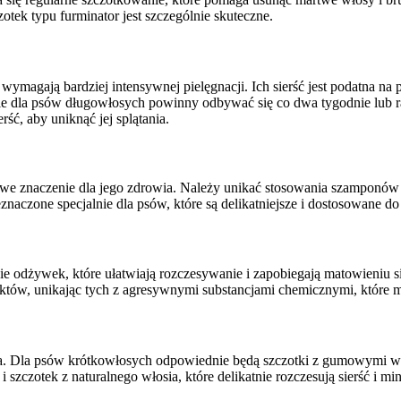
ek typu furminator jest szczególnie skuteczne.
yk, wymagają bardziej intensywnej pielęgnacji. Ich sierść jest podatna na
ele dla psów długowłosych powinny odbywać się co dwa tygodnie lub ra
ść, aby uniknąć jej splątania.
owe znaczenie dla jego zdrowia. Należy unikać stosowania szamponów
zone specjalnie dla psów, które są delikatniejsze i dostosowane do 
ie odżywek, które ułatwiają rozczesywanie i zapobiegają matowieniu s
uktów, unikając tych z agresywnymi substancjami chemicznymi, które 
psa. Dla psów krótkowłosych odpowiednie będą szczotki z gumowymi w
szczotek z naturalnego włosia, które delikatnie rozczesują sierść i mi