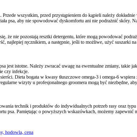
 Przede wszystkim, przed przystąpieniem do kąpieli należy dokładnie w
ciała psa, aby nie spowodować dyskomfortu ani nie podrażnić skóry. 
się, że nie pozostają resztki detergentu, które mogą powodować podra
erść, najlepiej ręcznikiem, a następnie, jeśli to możliwe, użyć suszarki n
psa jest istotne. Należy zwracać uwagę na ewentualne zmiany, takie ja
e czy infekcje.
ierści. Dieta bogata w kwasy tłuszczowe omega-3 i omega-6 wspiera zd
regularne wizyty u profesjonalnego groomera mogą być niezbędne, aby 
sowania technik i produktów do indywidualnych potrzeb rasy oraz typu
mfortu psa. Pamiętając o powyższych wskazówkach, możemy zapewnić nas
ny, hodowla, cena