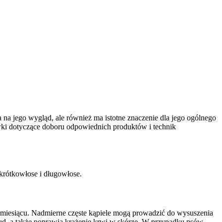
a na jego wygląd, ale również ma istotne znaczenie dla jego ogólnego
wki dotyczące doboru odpowiednich produktów i technik
 krótkowłose i długowłose.
z w miesiącu. Nadmierne częste kąpiele mogą prowadzić do wysuszenia
brud, a także poprawia krążenie krwi w skórze. W przypadku psów