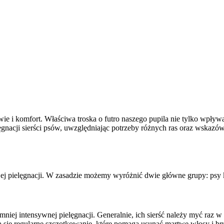
wie i komfort. Właściwa troska o futro naszego pupila nie tylko wpływ
gnacji sierści psów, uwzględniając potrzeby różnych ras oraz wskazó
b jej pielęgnacji. W zasadzie możemy wyróżnić dwie główne grupy: psy
ą mniej intensywnej pielęgnacji. Generalnie, ich sierść należy myć ra
eca się regularne szczotkowanie, które pomaga usunąć martwe włosy i 