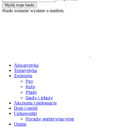
Hasło zostanie wysłane e-mailem.
Akwarystyka
Terrarystyka
Zwierzęta
Psy
Koty
Ptaki
Gady i płazy
Akcesoria i pielęgnacja
Dom i ogród
Ciekawostki
Porady weterynaryjne
Opinie