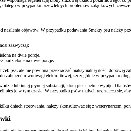
także wspomaga regenerację błony śluzowej układu pokarmowego, co pr
w, dlatego w przypadku przewlekłych problemów żołądkowych zawsze 
 nasilenia objawów. W przypadku podawania Smekty psu należy przest
nosi zazwyczaj:
zielona na dwie porcje.
ież podzielone na dwie porcje.
 psa, ale nie powinna przekraczać maksymalnej ilości dobowej zaleca
 do zaburzeń równowagi elektrolitowej, szczególnie w przypadku dług
wodzie lub innej płynnej substancji, którą pies chętnie wypije. Dla p
eli pies je w tym czasie. W przypadku psów małych ras, zaleca się, ab
po kilku dniach stosowania, należy skonsultować się z weterynarzem, p
ówki
nóg nie jest przyzwyczajony do zażywania leków. Jednak z kilkoma pr