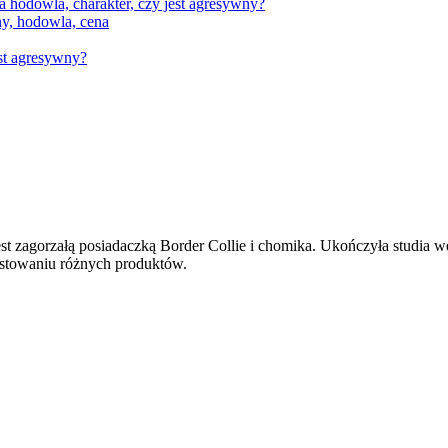
a hodowla, charakter, czy jest agresywny?
ny, hodowla, cena
est agresywny?
st zagorzałą posiadaczką Border Collie i chomika. Ukończyła studia wet
testowaniu różnych produktów.