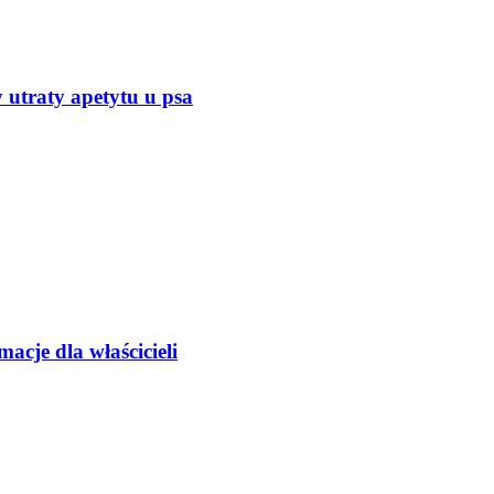
y utraty apetytu u psa
acje dla właścicieli