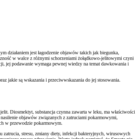
ym działaniem jest łagodzenie objawów takich jak biegunka,
eczność w walce z różnymi schorzeniami żołądkowo-jelitowymi czyni
cji, jej podawanie wymaga pewnej wiedzy na temat dawkowania i
az jakie są wskazania i przeciwwskazania do jej stosowania.
elit. Diosmektyt, substancja czynna zawarta w leku, ma właściwości
sza nasilenie objawów związanych z zatruciami pokarmowymi,
lnych w przewodzie pokarmowym.
atrucia, stresu, zmiany diety, infekcji bakteryjnych, wirusowych