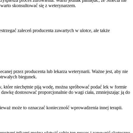
zyspiesza proces zdrowienia. Warto jednak pamiętać, że Smecta nie
warto skonsultować się z weterynarzem.
rzegać zaleceń producenta zawartych w ulotce, ale także
nej przez producenta lub lekarza weterynarii. Ważne jest, aby nie
otrwałych biegunek.
sów, które niechętnie piją wodę, można spróbować podać lek w formie
y dawkę dostosować proporcjonalnie do wagi ciała, zmniejszając ją do
onieważ może to oznaczać konieczność wprowadzenia innej terapii.
ostymi trikami można ułatwić sobie ten proces i zapewnić skuteczne