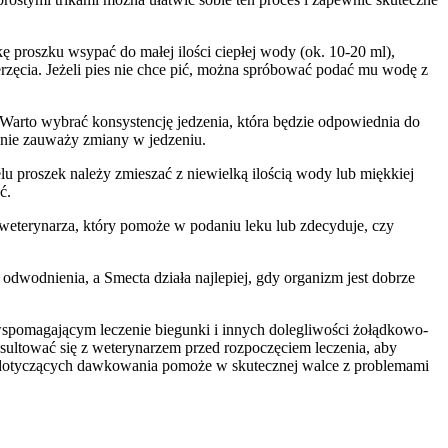
 proszku wsypać do małej ilości ciepłej wody (ok. 10-20 ml),
rzęcia. Jeżeli pies nie chce pić, można spróbować podać mu wodę z
 Warto wybrać konsystencję jedzenia, która będzie odpowiednia do
 nie zauważy zmiany w jedzeniu.
 proszek należy zmieszać z niewielką ilością wody lub miękkiej
ć.
o weterynarza, który pomoże w podaniu leku lub zdecyduje, czy
dwodnienia, a Smecta działa najlepiej, gdy organizm jest dobrze
 wspomagającym leczenie biegunki i innych dolegliwości żołądkowo-
sultować się z weterynarzem przed rozpoczęciem leczenia, aby
eń dotyczących dawkowania pomoże w skutecznej walce z problemami