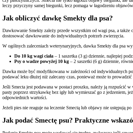
czy pasożytniczych. Smecta nie tylko łagodzi objawy biegunki, ale 
leczy przyczyny samej biegunki, lecz pomaga w łagodzeniu objawó
Jak obliczyć dawkę Smekty dla psa?
Dawkowanie Smekty zależy przede wszystkim od wagi psa, a także od
dostosować dawkowanie do indywidualnych potrzeb zwierzęcia.
W ogólnych zaleceniach weterynaryjnych, dawka Smekty dla psa wy
Do 10 kg wagi ciała
– 1 saszetka (3 g) dziennie, najlepiej pod
Psy o wadze powyżej 10 kg
– 2 saszetki (6 g) dziennie, równ
Dawka może być modyfikowana w zależności od indywidualnych potrzeb
podawać leku dłużej niż zalecany czas, ponieważ może to prowadzić
Jeśli Smecta jest podawana w postaci proszku, należy ją rozpuścić w 
pasty poprzez strzykawkę bez igły lub wymieszać go z jedzeniem, jeż
odpowiednich wartości.
Jeżeli pies nie reaguje na leczenie Smectą lub objawy nie ustępują 
Jak podać Smectę psu? Praktyczne wskaz
Podanie Smekty psu może wydawać się trudne, zwłaszcza jeśli czworo