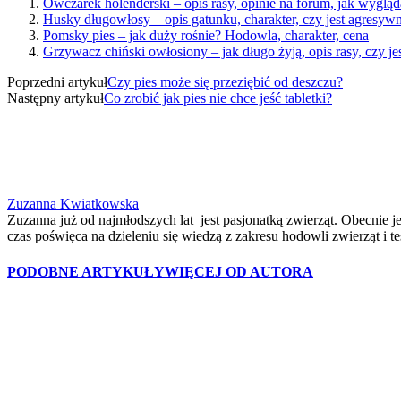
Owczarek holenderski – opis rasy, opinie na forum, jak wygląd
Husky długowłosy – opis gatunku, charakter, czy jest agresyw
Pomsky pies – jak duży rośnie? Hodowla, charakter, cena
Grzywacz chiński owłosiony – jak długo żyją, opis rasy, czy j
Poprzedni artykuł
Czy pies może się przeziębić od deszczu?
Następny artykuł
Co zrobić jak pies nie chce jeść tabletki?
Zuzanna Kwiatkowska
Zuzanna już od najmłodszych lat jest pasjonatką zwierząt. Obecnie je
czas poświęca na dzieleniu się wiedzą z zakresu hodowli zwierząt i 
PODOBNE ARTYKUŁY
WIĘCEJ OD AUTORA