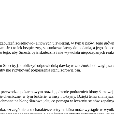
 zaburzeń żołądkowo-jelitowych u zwierząt, w tym u psów. Jego główn
m. Jest to lek bezpieczny, stosunkowo łatwy do podania, a jego skut
 tego, aby Smecta była skuteczna i nie wywołała niepożądanych reak
 Smectę, jak obliczyć odpowiednią dawkę w zależności od wagi psa or
aby nie ryzykować pogorszenia stanu zdrowia psa.
w przewodzie pokarmowym oraz łagodzenie podrażnień błony śluzowej j
cje chemiczne, w tym bakterie, wirusy i toksyny. Dzięki temu zmniej
ochronne na błonę śluzową jelit, co pomaga w leczeniu stanów zapa
szczególnie ta o charakterze ostrym, która może wystąpić w wyniku z