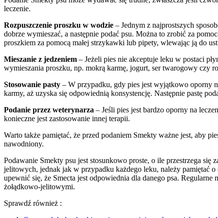
leczenie.
Rozpuszczenie proszku w wodzie
– Jednym z najprostszych sposobó
dobrze wymieszać, a następnie podać psu. Można to zrobić za pomocą
proszkiem za pomocą małej strzykawki lub pipety, wlewając ją do ust
Mieszanie z jedzeniem
– Jeżeli pies nie akceptuje leku w postaci 
wymieszania proszku, np. mokrą karmę, jogurt, ser twarogowy czy r
Stosowanie pasty
– W przypadku, gdy pies jest wyjątkowo oporny na
karmy, aż uzyska się odpowiednią konsystencję. Następnie pastę podaj
Podanie przez weterynarza
– Jeśli pies jest bardzo oporny na lecz
konieczne jest zastosowanie innej terapii.
Warto także pamiętać, że przed podaniem Smekty ważne jest, aby pie
nawodniony.
Podawanie Smekty psu jest stosunkowo proste, o ile przestrzega się
jelitowych, jednak jak w przypadku każdego leku, należy pamiętać 
upewnić się, że Smecta jest odpowiednia dla danego psa. Regularn
żołądkowo-jelitowymi.
Sprawdź również :