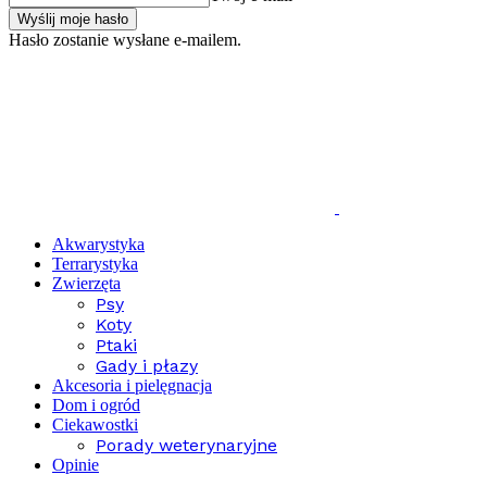
Hasło zostanie wysłane e-mailem.
Akwarystyka
Terrarystyka
Zwierzęta
Psy
Koty
Ptaki
Gady i płazy
Akcesoria i pielęgnacja
Dom i ogród
Ciekawostki
Porady weterynaryjne
Opinie