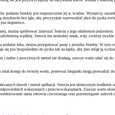
w podania Smekty jest rozpuszczenie jej w wodzie. Wystarczy saszetkę
 strzykawki bez igły, aby precyzyjnie wprowadzić płyn do pyska zwie
 psa stopniowo.
płynnej, można spróbować zmieszać Smectę z jego ulubionym jedzeniem.
ozdrobnioną wędlinę. Smecta ma neutralny smak, więc zwierzę zwykle
 podanie leku, można przygotować pastę z proszku Smekty. W tym celu
e się psu bezpośrednio do pyska lub na łapkę, aby pies mógł ją wyliza
enie i żadne z powyższych metod nie działają, zawsze warto udać się d
s miał dostęp do świeżej wody, ponieważ biegunki mogą prowadzić do o
 zalecanych dawek i metod aplikacji. Smecta jest skutecznym środkiem
o odpowiednich wskazaniach i przeciwwskazaniach. Zawsze warto skon
e monitorowanie stanu zdrowia czworonoga oraz przestrzeganie zalec