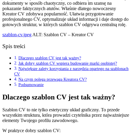
dokumenty w sposób chaotyczny, co odbiera im szansę na
pokazanie faktycznych atutów. Właśnie dlatego nowoczesny
Kreator CV zdobywa popularność. Ułatwia przygotowanie
profesjonalnego CV, optymalizuje układ informacji i daje dostęp do
gotowych struktur, w których szablon CV odgrywa centralną rolę.
szablon-cv.jpeg
ALT: Szablon CV – Kreator CV
Spis treści
Dlaczego szablon CV jest tak ważny?
Jak dobry szablon CV wspiera budowanie marki osobistej?
Największe zalety korzystania z narzędzia opartego na szablonach
CV
Na czym polega przewaga Kreatora CV?
Podsumowanie
Dlaczego szablon CV jest tak ważny?
Szablon CV to nie tylko estetyczny układ graficzny. To przede
wszystkim struktura, która prowadzi czytelnika przez najważniejsze
elementy Twojego profilu zawodowego.
W praktyce dobry szablon CV: