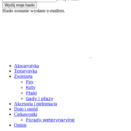
Hasło zostanie wysłane e-mailem.
Akwarystyka
Terrarystyka
Zwierzęta
Psy
Koty
Ptaki
Gady i płazy
Akcesoria i pielęgnacja
Dom i ogród
Ciekawostki
Porady weterynaryjne
Opinie