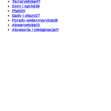
Terrarystyka
47
Dom i ogród
36
Ptaki
31
Gady i płazy
27
Porady weterynaryjne
26
Akwarystyka
13
Akcesoria i pielęgnacja
11