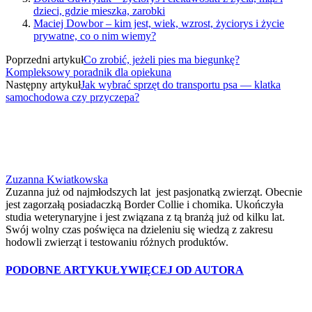
dzieci, gdzie mieszka, zarobki
Maciej Dowbor – kim jest, wiek, wzrost, życiorys i życie
prywatne, co o nim wiemy?
Poprzedni artykuł
Co zrobić, jeżeli pies ma biegunkę?
Kompleksowy poradnik dla opiekuna
Następny artykuł
Jak wybrać sprzęt do transportu psa — klatka
samochodowa czy przyczepa?
Zuzanna Kwiatkowska
Zuzanna już od najmłodszych lat jest pasjonatką zwierząt. Obecnie
jest zagorzałą posiadaczką Border Collie i chomika. Ukończyła
studia weterynaryjne i jest związana z tą branżą już od kilku lat.
Swój wolny czas poświęca na dzieleniu się wiedzą z zakresu
hodowli zwierząt i testowaniu różnych produktów.
PODOBNE ARTYKUŁY
WIĘCEJ OD AUTORA