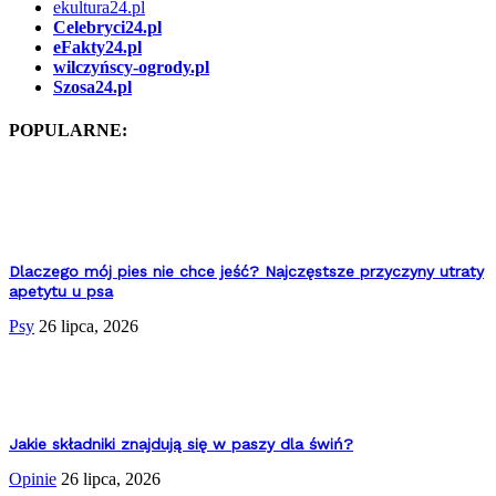
ekultura24.pl
Celebryci24.pl
eFakty24.pl
wilczyńscy-ogrody.pl
Szosa24.pl
POPULARNE:
Dlaczego mój pies nie chce jeść? Najczęstsze przyczyny utraty
apetytu u psa
Psy
26 lipca, 2026
Jakie składniki znajdują się w paszy dla świń?
Opinie
26 lipca, 2026