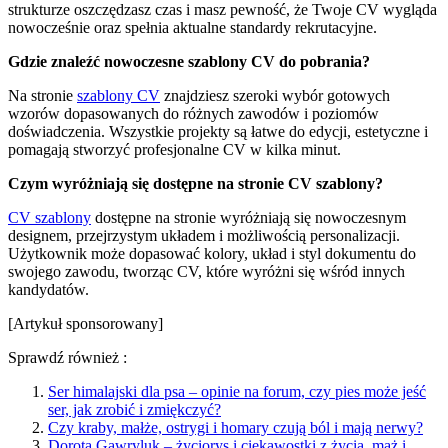
strukturze oszczędzasz czas i masz pewność, że Twoje CV wygląda
nowocześnie oraz spełnia aktualne standardy rekrutacyjne.
Gdzie znaleźć nowoczesne szablony CV do pobrania?
Na stronie
szablony CV
znajdziesz szeroki wybór gotowych
wzorów dopasowanych do różnych zawodów i poziomów
doświadczenia. Wszystkie projekty są łatwe do edycji, estetyczne i
pomagają stworzyć profesjonalne CV w kilka minut.
Czym wyróżniają się dostępne na stronie CV szablony?
CV szablony
dostępne na stronie wyróżniają się nowoczesnym
designem, przejrzystym układem i możliwością personalizacji.
Użytkownik może dopasować kolory, układ i styl dokumentu do
swojego zawodu, tworząc CV, które wyróżni się wśród innych
kandydatów.
[Artykuł sponsorowany]
Sprawdź również :
Ser himalajski dla psa – opinie na forum, czy pies może jeść
ser, jak zrobić i zmiękczyć?
Czy kraby, małże, ostrygi i homary czują ból i mają nerwy?
Dorota Gawryluk – życiorys i ciekawostki z życia, mąż i