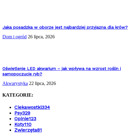
Jaka posadzka w oborze jest najbardziej przyjazna dla krów?
Dom i ogród
26 lipca, 2026
Oświetlenie LED akwarium – jak wpływa na wzrost roślin i
samopoczucie ryb?
Akwarystyka
22 lipca, 2026
KATEGORIE:
Ciekawostki
334
Psy
329
Opinie
123
Koty
110
Zwierzęta
81