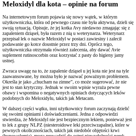
Meloxidyl dla kota – opinie na forum
Na internetowym forum pojawia się nowy wątek, w którym
użytkowniczka, która od pewnego czasu nie była aktywna, dzieli się
swoją sytuacją. Opisuje, że jej kotka Avy niedawno zmagając się z
zapaleniem dziąseł, była razem z nią u weterynarza. Weterynarz
przepisał lek o nazwie Meloxidyl w postaci zawiesiny i zalecił
podawanie go kotce doustnie przez trzy dni. Oprócz tego,
użytkowniczka otrzymała również zalecenia, aby dawać Avie
suplement rutinoscorbin oraz korzystać z pasty do higieny jamy
ustnej.
Zwraca uwagę na to, że zapalenie dziąseł u jej kota nie jest na tyle
zaawansowane, by można było je nazwać poważnym problemem.
Określa je jako „chucham na zimne”, co może sugerować, że nie
jest to stan krytyczny. Jednak w swoim wpisie wyraża pewne
obawy i wspomina o negatywnych opiniach dotyczących leków
podobnych do Meloxidylu, takich jak Metacam.
W dalszej części wątku, inni użytkownicy forum zaczynają dzielić
się swoimi opiniami i doświadczeniami. Jedna z odpowiedzi
stwierdza, że Meloxidyl nie jest bezpiecznym lekiem, ponieważ jest
to lek z grupy NLPZ (niesteroidowe leki przeciwzapalne), które w
pewnych okolicznościach, takich jak niedobór objętości krwi
(hypowolemia), mogą prowadzić do ostrej niewydolności nerek