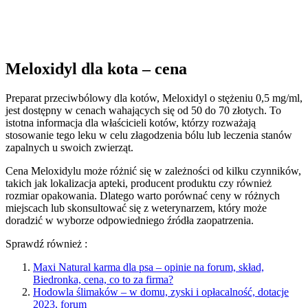
Meloxidyl dla kota – cena
Preparat przeciwbólowy dla kotów, Meloxidyl o stężeniu 0,5 mg/ml,
jest dostępny w cenach wahających się od 50 do 70 złotych. To
istotna informacja dla właścicieli kotów, którzy rozważają
stosowanie tego leku w celu złagodzenia bólu lub leczenia stanów
zapalnych u swoich zwierząt.
Cena Meloxidylu może różnić się w zależności od kilku czynników,
takich jak lokalizacja apteki, producent produktu czy również
rozmiar opakowania. Dlatego warto porównać ceny w różnych
miejscach lub skonsultować się z weterynarzem, który może
doradzić w wyborze odpowiedniego źródła zaopatrzenia.
Sprawdź również :
Maxi Natural karma dla psa – opinie na forum, skład,
Biedronka, cena, co to za firma?
Hodowla ślimaków – w domu, zyski i opłacalność, dotacje
2023, forum