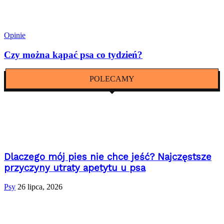
Opinie
Czy można kąpać psa co tydzień?
POLECAMY
Dlaczego mój pies nie chce jeść? Najczęstsze
przyczyny utraty apetytu u psa
Psy
26 lipca, 2026