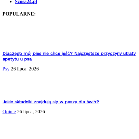
Szosa24.pl
POPULARNE:
Dlaczego mój pies nie chce jeść? Najczęstsze przyczyny utraty
apetytu u psa
Psy
26 lipca, 2026
Jakie składniki znajdują się w paszy dla świń?
Opinie
26 lipca, 2026