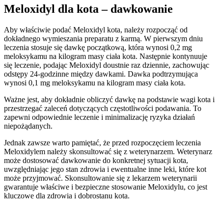
Meloxidyl dla kota – dawkowanie
Aby właściwie podać Meloxidyl kota, należy rozpocząć od
dokładnego wymieszania preparatu z karmą. W pierwszym dniu
leczenia stosuje się dawkę początkową, która wynosi 0,2 mg
meloksykamu na kilogram masy ciała kota. Następnie kontynuuje
się leczenie, podając Meloxidyl doustnie raz dziennie, zachowując
odstępy 24-godzinne między dawkami. Dawka podtrzymująca
wynosi 0,1 mg meloksykamu na kilogram masy ciała kota.
Ważne jest, aby dokładnie obliczyć dawkę na podstawie wagi kota i
przestrzegać zaleceń dotyczących częstotliwości podawania. To
zapewni odpowiednie leczenie i minimalizację ryzyka działań
niepożądanych.
Jednak zawsze warto pamiętać, że przed rozpoczęciem leczenia
Meloxidylem należy skonsultować się z weterynarzem. Weterynarz
może dostosować dawkowanie do konkretnej sytuacji kota,
uwzględniając jego stan zdrowia i ewentualne inne leki, które kot
może przyjmować. Skonsultowanie się z lekarzem weterynarii
gwarantuje właściwe i bezpieczne stosowanie Meloxidylu, co jest
kluczowe dla zdrowia i dobrostanu kota.