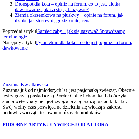
Dronspot dla kota – opinie na forum, co to jest, ulotka,
dawkowanie, jak często, jak używać?
Ziemia okrzemkowa na pluskwy – opinie na forum, jak
działa, jak stosować, gdzie kupić, cena
Poprzedni artykuł
Samiec żaby – jak się nazywa? Sprawdzamy
terminologię
Następny artykuł
Pyrantelum dla kota – co to jest, opinie na forum,
dawkowanie
Zuzanna Kwiatkowska
Zuzanna już od najmłodszych lat jest pasjonatką zwierząt. Obecnie
jest zagorzałą posiadaczką Border Collie i chomika. Ukończyła
studia weterynaryjne i jest związana z tą branżą już od kilku lat.
Swój wolny czas poświęca na dzieleniu się wiedzą z zakresu
hodowli zwierząt i testowaniu różnych produktów.
PODOBNE ARTYKUŁY
WIĘCEJ OD AUTORA