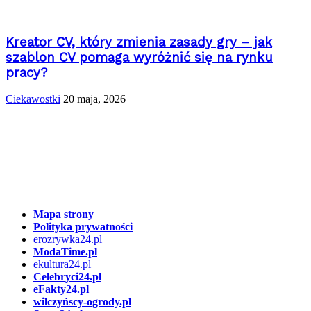
Kreator CV, który zmienia zasady gry – jak
szablon CV pomaga wyróżnić się na rynku
pracy?
Ciekawostki
20 maja, 2026
Mapa strony
Polityka prywatności
erozrywka24.pl
ModaTime.pl
ekultura24.pl
Celebryci24.pl
eFakty24.pl
wilczyńscy-ogrody.pl