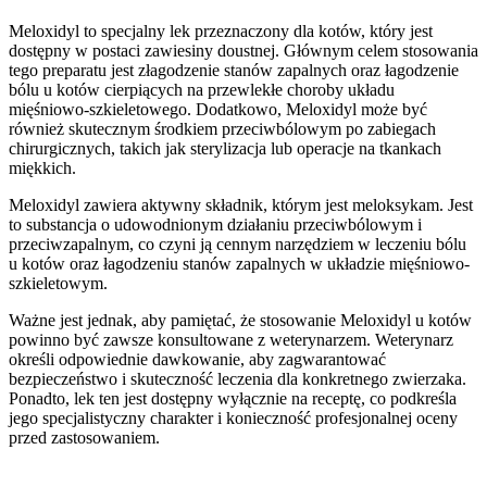
Meloxidyl to specjalny lek przeznaczony dla kotów, który jest
dostępny w postaci zawiesiny doustnej. Głównym celem stosowania
tego preparatu jest złagodzenie stanów zapalnych oraz łagodzenie
bólu u kotów cierpiących na przewlekłe choroby układu
mięśniowo-szkieletowego. Dodatkowo, Meloxidyl może być
również skutecznym środkiem przeciwbólowym po zabiegach
chirurgicznych, takich jak sterylizacja lub operacje na tkankach
miękkich.
Meloxidyl zawiera aktywny składnik, którym jest meloksykam. Jest
to substancja o udowodnionym działaniu przeciwbólowym i
przeciwzapalnym, co czyni ją cennym narzędziem w leczeniu bólu
u kotów oraz łagodzeniu stanów zapalnych w układzie mięśniowo-
szkieletowym.
Ważne jest jednak, aby pamiętać, że stosowanie Meloxidyl u kotów
powinno być zawsze konsultowane z weterynarzem. Weterynarz
określi odpowiednie dawkowanie, aby zagwarantować
bezpieczeństwo i skuteczność leczenia dla konkretnego zwierzaka.
Ponadto, lek ten jest dostępny wyłącznie na receptę, co podkreśla
jego specjalistyczny charakter i konieczność profesjonalnej oceny
przed zastosowaniem.