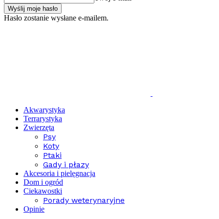
Hasło zostanie wysłane e-mailem.
Akwarystyka
Terrarystyka
Zwierzęta
Psy
Koty
Ptaki
Gady i płazy
Akcesoria i pielęgnacja
Dom i ogród
Ciekawostki
Porady weterynaryjne
Opinie