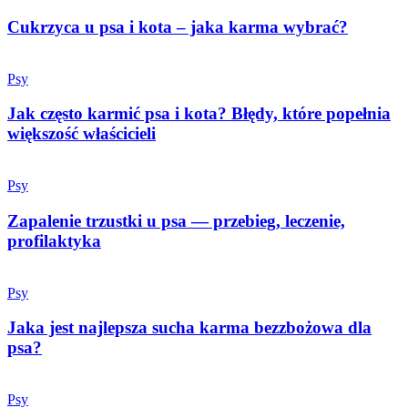
Cukrzyca u psa i kota – jaka karma wybrać?
Psy
Jak często karmić psa i kota? Błędy, które popełnia
większość właścicieli
Psy
Zapalenie trzustki u psa — przebieg, leczenie,
profilaktyka
Psy
Jaka jest najlepsza sucha karma bezzbożowa dla
psa?
Psy