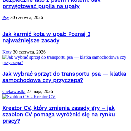
przygotować pupila na upały
Psy
30 czerwca, 2026
Jak karmić kota w upał: Poznaj 3
najważniejsze zasady
Koty
30 czerwca, 2026
Jak wybrać sprzęt do transportu psa — klatka
samochodowa czy przyczepa?
Ciekawostki
27 maja, 2026
Kreator CV, który zmienia zasady gry – jak
szablon CV pomaga wyróżnić się na rynku
pracy?