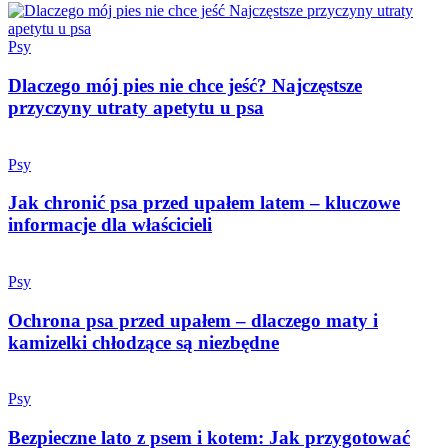
Psy
Dlaczego mój pies nie chce jeść? Najczęstsze
przyczyny utraty apetytu u psa
Psy
Jak chronić psa przed upałem latem – kluczowe
informacje dla właścicieli
Psy
Ochrona psa przed upałem – dlaczego maty i
kamizelki chłodzące są niezbędne
Psy
Bezpieczne lato z psem i kotem: Jak przygotować