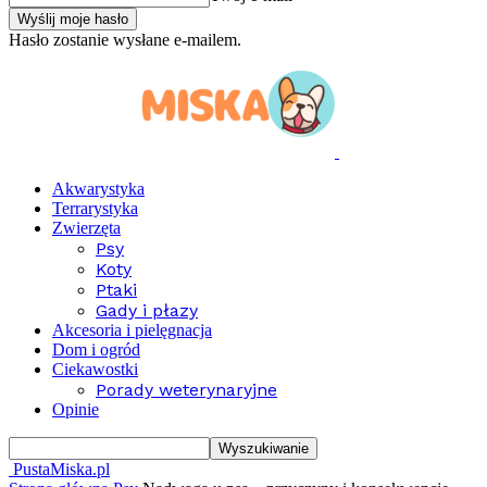
Hasło zostanie wysłane e-mailem.
Akwarystyka
Terrarystyka
Zwierzęta
Psy
Koty
Ptaki
Gady i płazy
Akcesoria i pielęgnacja
Dom i ogród
Ciekawostki
Porady weterynaryjne
Opinie
PustaMiska.pl