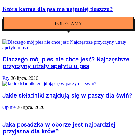
Która karma dla psa ma najmniej tłuszczu?
POLECAMY
Dlaczego mój pies nie chce jeść? Najczęstsze
przyczyny utraty apetytu u psa
Psy
26 lipca, 2026
Jakie składniki znajdują się w paszy dla świń?
Opinie
26 lipca, 2026
Jaka posadzka w oborze jest najbardziej
przyjazna dla krów?