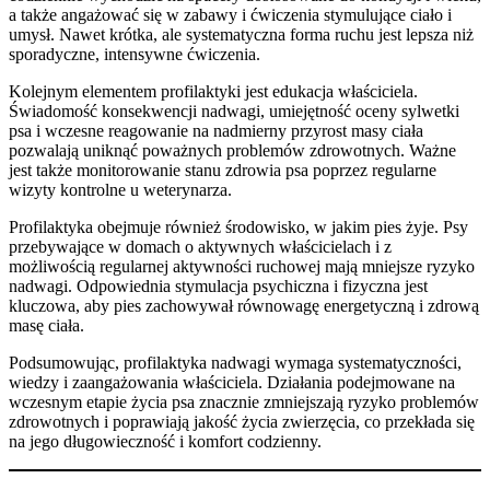
a także angażować się w zabawy i ćwiczenia stymulujące ciało i
umysł. Nawet krótka, ale systematyczna forma ruchu jest lepsza niż
sporadyczne, intensywne ćwiczenia.
Kolejnym elementem profilaktyki jest edukacja właściciela.
Świadomość konsekwencji nadwagi, umiejętność oceny sylwetki
psa i wczesne reagowanie na nadmierny przyrost masy ciała
pozwalają uniknąć poważnych problemów zdrowotnych. Ważne
jest także monitorowanie stanu zdrowia psa poprzez regularne
wizyty kontrolne u weterynarza.
Profilaktyka obejmuje również środowisko, w jakim pies żyje. Psy
przebywające w domach o aktywnych właścicielach i z
możliwością regularnej aktywności ruchowej mają mniejsze ryzyko
nadwagi. Odpowiednia stymulacja psychiczna i fizyczna jest
kluczowa, aby pies zachowywał równowagę energetyczną i zdrową
masę ciała.
Podsumowując, profilaktyka nadwagi wymaga systematyczności,
wiedzy i zaangażowania właściciela. Działania podejmowane na
wczesnym etapie życia psa znacznie zmniejszają ryzyko problemów
zdrowotnych i poprawiają jakość życia zwierzęcia, co przekłada się
na jego długowieczność i komfort codzienny.