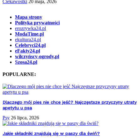
Ciekawostki
20 maja, 2026
Mapa strony
Polityka prywatności
erozrywka24.pl
ModaTime.pl
ekultura24.pl
Celebryci24.pl
eFakty24.pl
wilczyńscy-ogrody.pl
Szosa24.pl
POPULARNE:
Dlaczego mój pies nie chce jeść? Najczęstsze przyczyny utraty
apetytu u psa
Psy
26 lipca, 2026
Jakie składniki znajdują się w paszy dla świń?