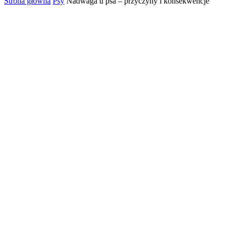
Strona główna
Psy
Nadwaga u psa – przyczyny i konsekwencje