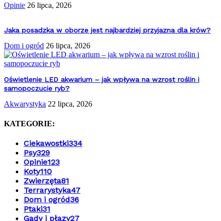
Opinie
26 lipca, 2026
Jaka posadzka w oborze jest najbardziej przyjazna dla krów?
Dom i ogród
26 lipca, 2026
Oświetlenie LED akwarium – jak wpływa na wzrost roślin i
samopoczucie ryb?
Akwarystyka
22 lipca, 2026
KATEGORIE:
Ciekawostki
334
Psy
329
Opinie
123
Koty
110
Zwierzęta
81
Terrarystyka
47
Dom i ogród
36
Ptaki
31
Gady i płazy
27