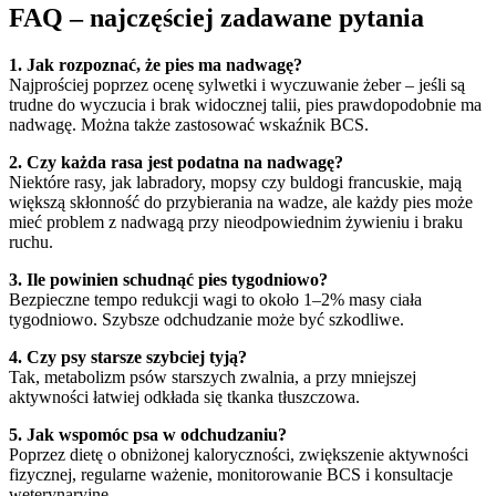
FAQ – najczęściej zadawane pytania
1. Jak rozpoznać, że pies ma nadwagę?
Najprościej poprzez ocenę sylwetki i wyczuwanie żeber – jeśli są
trudne do wyczucia i brak widocznej talii, pies prawdopodobnie ma
nadwagę. Można także zastosować wskaźnik BCS.
2. Czy każda rasa jest podatna na nadwagę?
Niektóre rasy, jak labradory, mopsy czy buldogi francuskie, mają
większą skłonność do przybierania na wadze, ale każdy pies może
mieć problem z nadwagą przy nieodpowiednim żywieniu i braku
ruchu.
3. Ile powinien schudnąć pies tygodniowo?
Bezpieczne tempo redukcji wagi to około 1–2% masy ciała
tygodniowo. Szybsze odchudzanie może być szkodliwe.
4. Czy psy starsze szybciej tyją?
Tak, metabolizm psów starszych zwalnia, a przy mniejszej
aktywności łatwiej odkłada się tkanka tłuszczowa.
5. Jak wspomóc psa w odchudzaniu?
Poprzez dietę o obniżonej kaloryczności, zwiększenie aktywności
fizycznej, regularne ważenie, monitorowanie BCS i konsultacje
weterynaryjne.