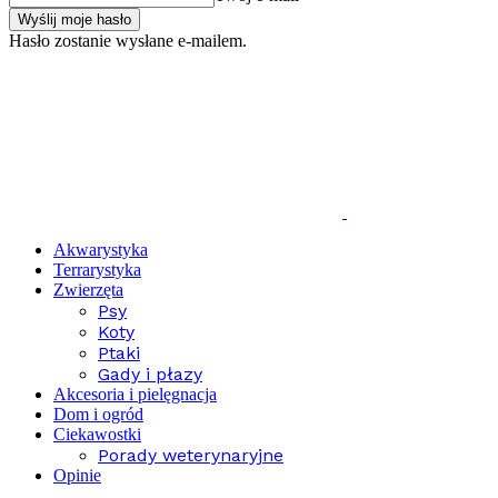
Hasło zostanie wysłane e-mailem.
Akwarystyka
Terrarystyka
Zwierzęta
Psy
Koty
Ptaki
Gady i płazy
Akcesoria i pielęgnacja
Dom i ogród
Ciekawostki
Porady weterynaryjne
Opinie