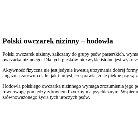
Polski owczarek nizinny – hodowla
Polski owczarek nizinny, zaliczany do grupy psów pasterskich, wym
owczarka nizinnego. Dla tych piesków niezwykle istotne jest wykorz
Aktywność fizyczna nie jest jedynie kwestią utrzymania dobrej form
angażują zarówno ciało, jak i umysł, co sprawia, że te piękne psy są 
Hodowla polskiego owczarka nizinnego wymaga zrozumienia jego potr
równowagę pomiędzy zdrowiem fizycznym a psychicznym. Wspieranie i
zrównoważonego życia tych uroczych psów.