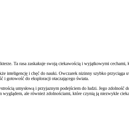
terze. Ta rasa zaskakuje swoją ciekawością i wyjątkowymi cechami, k
kże inteligencję i chęć do nauki. Owczarek nizinny szybko przyciąga u
ść i gotowość do eksploracji otaczającego świata.
trością umysłową i przyjaznym podejściem do ludzi. Jego zdolność do
im wyglądem, ale również zdolnościami, które czynią ją niezwykle cie