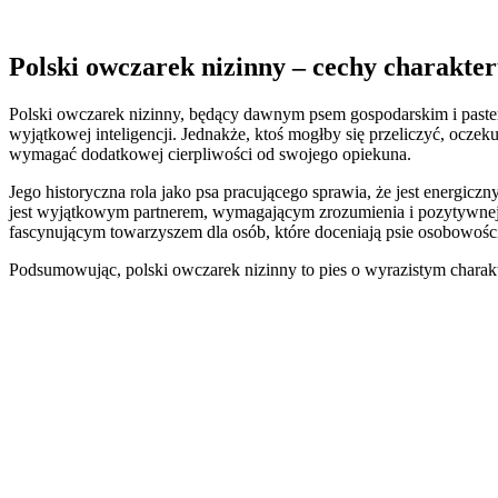
Polski owczarek nizinny – cechy charakte
Polski owczarek nizinny, będący dawnym psem gospodarskim i pasters
wyjątkowej inteligencji. Jednakże, ktoś mogłby się przeliczyć, ocz
wymagać dodatkowej cierpliwości od swojego opiekuna.
Jego historyczna rola jako psa pracującego sprawia, że jest energiczn
jest wyjątkowym partnerem, wymagającym zrozumienia i pozytywnej m
fascynującym towarzyszem dla osób, które doceniają psie osobowości 
Podsumowując, polski owczarek nizinny to pies o wyrazistym charakte