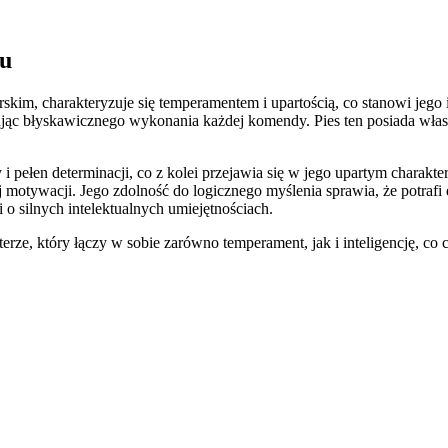
ru
kim, charakteryzuje się temperamentem i upartością, co stanowi jego 
ekując błyskawicznego wykonania każdej komendy. Pies ten posiada wła
y i pełen determinacji, co z kolei przejawia się w jego upartym charak
otywacji. Jego zdolność do logicznego myślenia sprawia, że potrafi 
o silnych intelektualnych umiejętnościach.
rze, który łączy w sobie zarówno temperament, jak i inteligencję, co