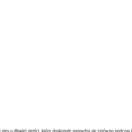
i pies o długiej sierści, który doskonale sprawdza się zarówno podcza