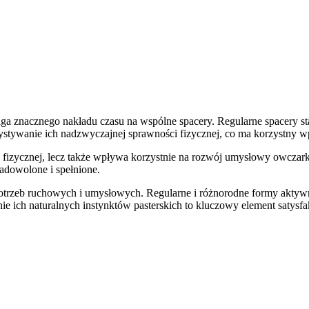
aga znacznego nakładu czasu na wspólne spacery. Regularne spacery 
ystywanie ich nadzwyczajnej sprawności fizycznej, co ma korzystny wp
y fizycznej, lecz także wpływa korzystnie na rozwój umysłowy owczark
zadowolone i spełnione.
zeb ruchowych i umysłowych. Regularne i różnorodne formy aktywnośc
ch naturalnych instynktów pasterskich to kluczowy element satysfak