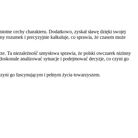
istotne cechy charakteru. Dodatkowo, zyskał sławę dzięki swojej
sny rozumek i precyzyjnie kalkuluje, co sprawia, że czasem może
terze. Ta niezależność umysłowa sprawia, że polski owczarek nizinny
doskonale analizować sytuacje i podejmować decyzje, co czyni go
 czyni go fascynującym i pełnym życia towarzyszem.