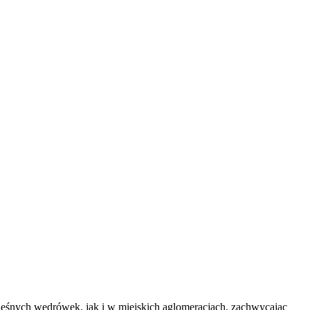
s leśnych wędrówek, jak i w miejskich aglomeracjach, zachwycając