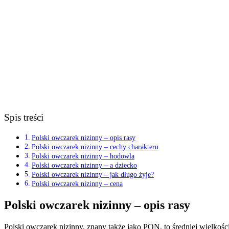
Spis treści
Polski owczarek nizinny – opis rasy
Polski owczarek nizinny – cechy charakteru
Polski owczarek nizinny – hodowla
Polski owczarek nizinny – a dziecko
Polski owczarek nizinny – jak długo żyje?
Polski owczarek nizinny – cena
Polski owczarek nizinny – opis rasy
Polski owczarek nizinny, znany także jako PON, to średniej wielkośc