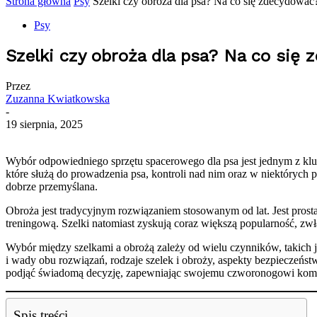
Strona główna
Psy
Szelki czy obroża dla psa? Na co się zdecydować
Psy
Szelki czy obroża dla psa? Na co się
Przez
Zuzanna Kwiatkowska
-
19 sierpnia, 2025
Wybór odpowiedniego sprzętu spacerowego dla psa jest jednym z kl
które służą do prowadzenia psa, kontroli nad nim oraz w niektórych
dobrze przemyślana.
Obroża jest tradycyjnym rozwiązaniem stosowanym od lat. Jest prosta
treningową. Szelki natomiast zyskują coraz większą popularność, z
Wybór między szelkami a obrożą zależy od wielu czynników, takich 
i wady obu rozwiązań, rodzaje szelek i obroży, aspekty bezpieczeńst
podjąć świadomą decyzję, zapewniając swojemu czworonogowi komfo
Spis treści