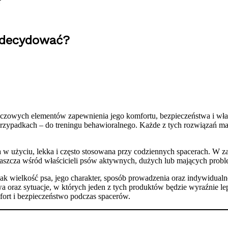
?
 zdecydować?
uczowych elementów zapewnienia jego komfortu, bezpieczeństwa i wł
 przypadkach – do treningu behawioralnego. Każde z tych rozwiązań ma
 w użyciu, lekka i często stosowana przy codziennych spacerach. W za
właszcza wśród właścicieli psów aktywnych, dużych lub mających prob
jak wielkość psa, jego charakter, sposób prowadzenia oraz indywidua
wa oraz sytuacje, w których jeden z tych produktów będzie wyraźnie le
rt i bezpieczeństwo podczas spacerów.