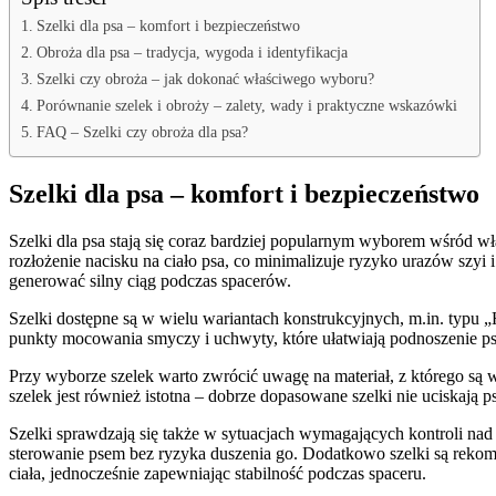
Szelki dla psa – komfort i bezpieczeństwo
Obroża dla psa – tradycja, wygoda i identyfikacja
Szelki czy obroża – jak dokonać właściwego wyboru?
Porównanie szelek i obroży – zalety, wady i praktyczne wskazówki
FAQ – Szelki czy obroża dla psa?
Szelki dla psa – komfort i bezpieczeństwo
Szelki dla psa stają się coraz bardziej popularnym wyborem wśród wł
rozłożenie nacisku na ciało psa, co minimalizuje ryzyko urazów szyi 
generować silny ciąg podczas spacerów.
Szelki dostępne są w wielu wariantach konstrukcyjnych, m.in. typu 
punkty mocowania smyczy i uchwyty, które ułatwiają podnoszenie psa
Przy wyborze szelek warto zwrócić uwagę na materiał, z którego są 
szelek jest również istotna – dobrze dopasowane szelki nie uciskają 
Szelki sprawdzają się także w sytuacjach wymagających kontroli nad 
sterowanie psem bez ryzyka duszenia go. Dodatkowo szelki są rekom
ciała, jednocześnie zapewniając stabilność podczas spaceru.