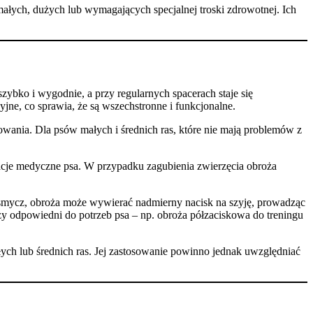
ałych, dużych lub wymagających specjalnej troski zdrowotnej. Ich
szybko i wygodnie, a przy regularnych spacerach staje się
ne, co sprawia, że są wszechstronne i funkcjonalne.
owania. Dla psów małych i średnich ras, które nie mają problemów z
macje medyczne psa. W przypadku zagubienia zwierzęcia obroża
mycz, obroża może wywierać nadmierny nacisk na szyję, prowadząc
y odpowiedni do potrzeb psa – np. obroża półzaciskowa do treningu
ch lub średnich ras. Jej zastosowanie powinno jednak uwzględniać