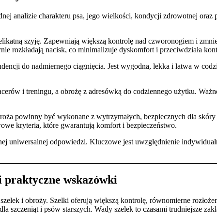
nej analizie charakteru psa, jego wielkości, kondycji zdrowotnej oraz
elikatną szyję. Zapewniają większą kontrolę nad czworonogiem i zmnie
e rozkładają nacisk, co minimalizuje dyskomfort i przeciwdziała kon
ndencji do nadmiernego ciągnięcia. Jest wygodna, lekka i łatwa w cod
pacerów i treningu, a obrożę z adresówką do codziennego użytku. Ważn
obroża powinny być wykonane z wytrzymałych, bezpiecznych dla skóry m
owe kryteria, które gwarantują komfort i bezpieczeństwo.
ej uniwersalnej odpowiedzi. Kluczowe jest uwzględnienie indywidualn
 i praktyczne wskazówki
lek i obroży. Szelki oferują większą kontrolę, równomierne rozłożenie
la szczeniąt i psów starszych. Wady szelek to czasami trudniejsze za