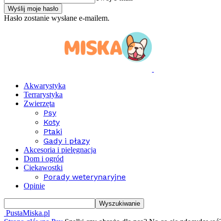
Hasło zostanie wysłane e-mailem.
Akwarystyka
Terrarystyka
Zwierzęta
Psy
Koty
Ptaki
Gady i płazy
Akcesoria i pielęgnacja
Dom i ogród
Ciekawostki
Porady weterynaryjne
Opinie
PustaMiska.pl