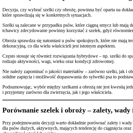
Decyzja, czy wybrać szelki czy obrożę, powinna być oparta na dokład
które sprawdzają się w konkretnych sytuacjach.
Szelki są zalecane w przypadku psów, które ciągną smycz lub mają d
tchawicy zdecydowanie powinny korzystać z szelek, gdyż równomierni
Obroża sprawdza się natomiast u psów spokojnych, które nie mają te
dekoracyjną, co dla wielu właścicieli jest istotnym aspektem.
Często stosuje się również rozwiązania hybrydowe – np. szelki do s
rodzaju aktywności, wagi, wieku oraz kondycji zdrowotnej.
Nie należy zapominać o jakości materiałów – zarówno szelki, jak i 
solidne zapięcia i możliwość dopasowania do sylwetki psa to podstaw
Podsumowując, wybór między szelkami a obrożą nie jest kwestią jedn
i przyjemny zarówno dla zwierzęcia, jak i jego właściciela.
Porównanie szelek i obroży – zalety, wady
Przy podejmowaniu decyzji warto dokładnie porównać zalety i wady sze
dla psów dużych, aktywnych, mających tendencję do ciągnięcia oraz d