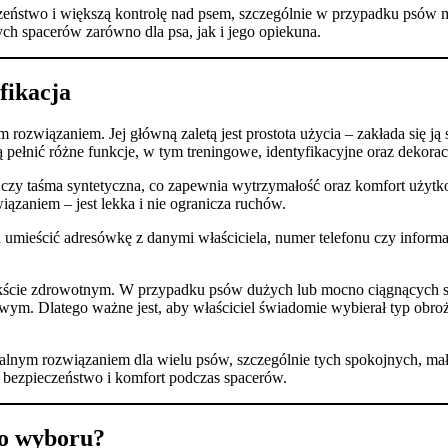
zeństwo i większą kontrolę nad psem, szczególnie w przypadku psów m
ch spacerów zarówno dla psa, jak i jego opiekuna.
fikacja
rozwiązaniem. Jej główną zaletą jest prostota użycia – zakłada się ją 
nić różne funkcje, w tym treningowe, identyfikacyjne oraz dekoracyj
 czy taśma syntetyczna, co zapewnia wytrzymałość oraz komfort użytk
zaniem – jest lekka i nie ogranicza ruchów.
a umieścić adresówkę z danymi właściciela, numer telefonu czy infor
kście zdrowotnym. W przypadku psów dużych lub mocno ciągnących s
m. Dlatego ważne jest, aby właściciel świadomie wybierał typ obroż
nym rozwiązaniem dla wielu psów, szczególnie tych spokojnych, mały
 bezpieczeństwo i komfort podczas spacerów.
go wyboru?