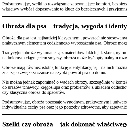
Podsumowując, szelki to rozwiązanie zapewniające komfort, bezpiec
właściwy wybór i dopasowanie to klucz do bezpiecznych i przyjemny
Obroża dla psa – tradycja, wygoda i identy
Obroża dla psa jest najbardziej klasycznym i powszechnie stosowanym 
praktycznym elementem codziennego wyposażenia psa. Obroże mogą peł
Tradycyjne obroże wykonane są z materiałów takich jak skóra, nylon
nadmiernym ciągnięciem smyczy, obroża może być optymalnym rozwią
Obroże mają również istotną funkcję identyfikacyjną – na nich możn
znacząco zwiększa szanse na szybki powrót psa do domu.
Nie można jednak zapominać o wadach obroży, szczególnie w konte
do urazów tchawicy, kręgosłupa oraz problemów z układem oddechowy
czy klasyczna obroża do spacerów.
Podsumowując, obroża pozostaje wygodnym, praktycznym i uniwersal
indywidualne cechy psa oraz jego potrzeby zdrowotne, aby zapewnić
Szelki czy obroża – jak dokonać właściwe