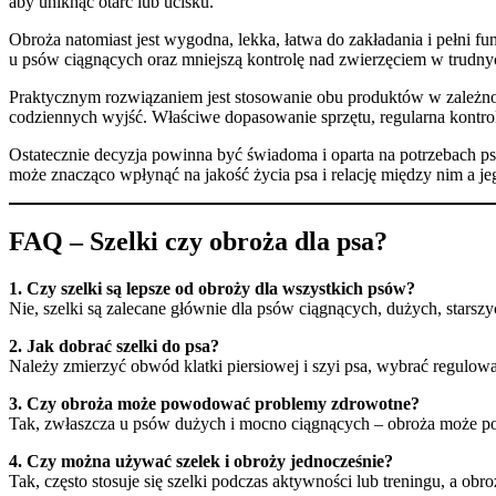
aby uniknąć otarć lub ucisku.
Obroża natomiast jest wygodna, lekka, łatwa do zakładania i pełni f
u psów ciągnących oraz mniejszą kontrolę nad zwierzęciem w trudny
Praktycznym rozwiązaniem jest stosowanie obu produktów w zależnośc
codziennych wyjść. Właściwe dopasowanie sprzętu, regularna kontrol
Ostatecznie decyzja powinna być świadoma i oparta na potrzebach ps
może znacząco wpłynąć na jakość życia psa i relację między nim a j
FAQ – Szelki czy obroża dla psa?
1. Czy szelki są lepsze od obroży dla wszystkich psów?
Nie, szelki są zalecane głównie dla psów ciągnących, dużych, starszy
2. Jak dobrać szelki do psa?
Należy zmierzyć obwód klatki piersiowej i szyi psa, wybrać regulowan
3. Czy obroża może powodować problemy zdrowotne?
Tak, zwłaszcza u psów dużych i mocno ciągnących – obroża może po
4. Czy można używać szelek i obroży jednocześnie?
Tak, często stosuje się szelki podczas aktywności lub treningu, a obro