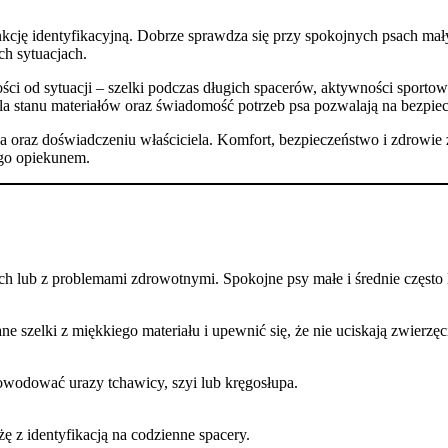
unkcję identyfikacyjną. Dobrze sprawdza się przy spokojnych psach mał
ch sytuacjach.
i od sytuacji – szelki podczas długich spacerów, aktywności sportowe
a stanu materiałów oraz świadomość potrzeb psa pozwalają na bezpiec
a oraz doświadczeniu właściciela. Komfort, bezpieczeństwo i zdrowie
ego opiekunem.
ch lub z problemami zdrowotnymi. Spokojne psy małe i średnie często l
e szelki z miękkiego materiału i upewnić się, że nie uciskają zwierzęc
wodować urazy tchawicy, szyi lub kręgosłupa.
żę z identyfikacją na codzienne spacery.