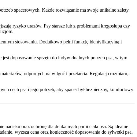
 potrzeb spacerowych. Każde rozwiązanie ma swoje unikalne zalety,
jszają ryzyko urazów. Psy starsze lub z problemami kręgosłupa czy
tuzjom.
ziennym stosowaniu. Dodatkowo pełni funkcję identyfikacyjną i
e jest dopasowanie sprzętu do indywidualnych potrzeb psa, w tym
ateriałów, odpornych na wilgoć i przetarcia. Regulacja rozmiaru,
ych cech psa i jego potrzeb, aby spacer był bezpieczny, komfortowy
 nacisku oraz ochronę dla delikatnych partii ciała psa. Są idealne
kładanie, wyższa cena oraz konieczność dopasowania do sylwetki psa,