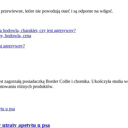
y przewiewne, które nie powodują otarć i są odporne na wilgoć.
a hodowla, charakter, czy jest agresywny?
ny, hodowla, cena
est agresywny?
st zagorzałą posiadaczką Border Collie i chomika. Ukończyła studia wet
testowaniu różnych produktów.
y utraty apetytu u psa