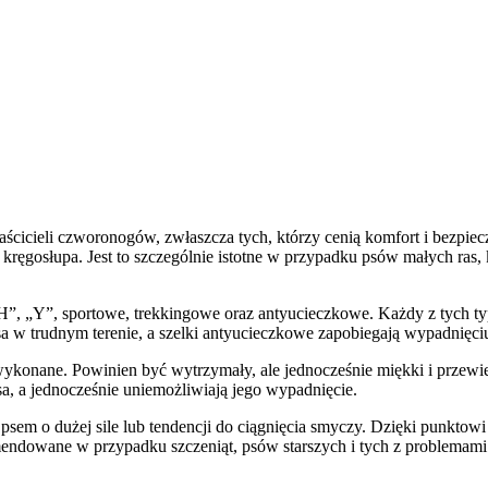
aścicieli czworonogów, zwłaszcza tych, którzy cenią komfort i bezpie
i kręgosłupa. Jest to szczególnie istotne w przypadku psów małych ras,
„H”, „Y”, sportowe, trekkingowe oraz antyucieczkowe. Każdy z tych ty
 w trudnym terenie, a szelki antyucieczkowe zapobiegają wypadnięciu
wykonane. Powinien być wytrzymały, ale jednocześnie miękki i przewi
psa, a jednocześnie uniemożliwiają jego wypadnięcie.
psem o dużej sile lub tendencji do ciągnięcia smyczy. Dzięki punktowi
endowane w przypadku szczeniąt, psów starszych i tych z problemami