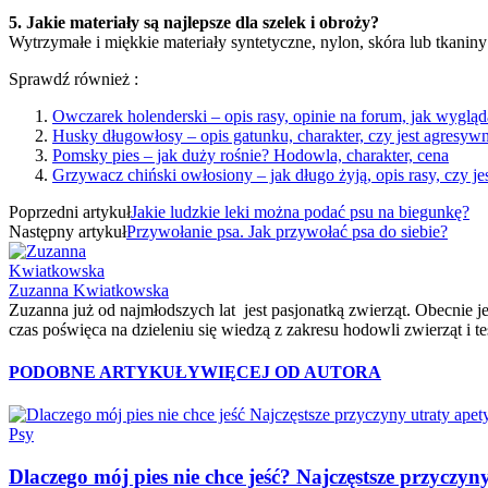
5. Jakie materiały są najlepsze dla szelek i obroży?
Wytrzymałe i miękkie materiały syntetyczne, nylon, skóra lub tkanin
Sprawdź również :
Owczarek holenderski – opis rasy, opinie na forum, jak wygląd
Husky długowłosy – opis gatunku, charakter, czy jest agresyw
Pomsky pies – jak duży rośnie? Hodowla, charakter, cena
Grzywacz chiński owłosiony – jak długo żyją, opis rasy, czy j
Poprzedni artykuł
Jakie ludzkie leki można podać psu na biegunkę?
Następny artykuł
Przywołanie psa. Jak przywołać psa do siebie?
Zuzanna Kwiatkowska
Zuzanna już od najmłodszych lat jest pasjonatką zwierząt. Obecnie je
czas poświęca na dzieleniu się wiedzą z zakresu hodowli zwierząt i 
PODOBNE ARTYKUŁY
WIĘCEJ OD AUTORA
Psy
Dlaczego mój pies nie chce jeść? Najczęstsze przyczyn