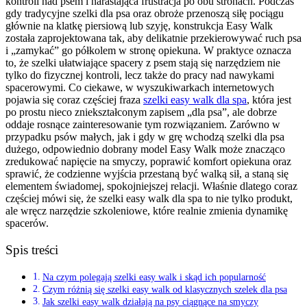
kontroli nad psem i narastająca frustracja po obu stronach. Podczas
gdy tradycyjne szelki dla psa oraz obroże przenoszą siłę pociągu
głównie na klatkę piersiową lub szyję, konstrukcja Easy Walk
została zaprojektowana tak, aby delikatnie przekierowywać ruch psa
i „zamykać” go półkolem w stronę opiekuna. W praktyce oznacza
to, że szelki ułatwiające spacery z psem stają się narzędziem nie
tylko do fizycznej kontroli, lecz także do pracy nad nawykami
spacerowymi. Co ciekawe, w wyszukiwarkach internetowych
pojawia się coraz częściej fraza
szelki easy walk dla spa
, która jest
po prostu nieco zniekształconym zapisem „dla psa”, ale dobrze
oddaje rosnące zainteresowanie tym rozwiązaniem. Zarówno w
przypadku psów małych, jak i gdy w grę wchodzą szelki dla psa
dużego, odpowiednio dobrany model Easy Walk może znacząco
zredukować napięcie na smyczy, poprawić komfort opiekuna oraz
sprawić, że codzienne wyjścia przestaną być walką sił, a staną się
elementem świadomej, spokojniejszej relacji. Właśnie dlatego coraz
częściej mówi się, że szelki easy walk dla spa to nie tylko produkt,
ale wręcz narzędzie szkoleniowe, które realnie zmienia dynamikę
spacerów.
Spis treści
Na czym polegają szelki easy walk i skąd ich popularność
Czym różnią się szelki easy walk od klasycznych szelek dla psa
Jak szelki easy walk działają na psy ciągnące na smyczy