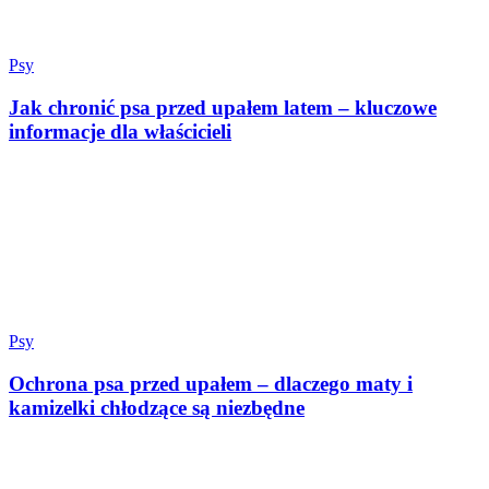
Psy
Jak chronić psa przed upałem latem – kluczowe
informacje dla właścicieli
Psy
Ochrona psa przed upałem – dlaczego maty i
kamizelki chłodzące są niezbędne