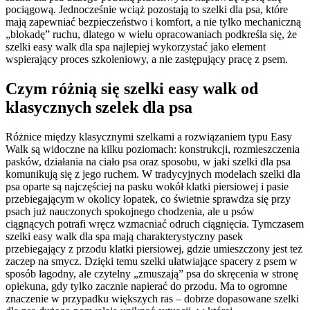
pociągową. Jednocześnie wciąż pozostają to szelki dla psa, które
mają zapewniać bezpieczeństwo i komfort, a nie tylko mechaniczną
„blokadę” ruchu, dlatego w wielu opracowaniach podkreśla się, że
szelki easy walk dla spa najlepiej wykorzystać jako element
wspierający proces szkoleniowy, a nie zastępujący pracę z psem.
Czym różnią się szelki easy walk od
klasycznych szelek dla psa
Różnice między klasycznymi szelkami a rozwiązaniem typu Easy
Walk są widoczne na kilku poziomach: konstrukcji, rozmieszczenia
pasków, działania na ciało psa oraz sposobu, w jaki szelki dla psa
komunikują się z jego ruchem. W tradycyjnych modelach szelki dla
psa oparte są najczęściej na pasku wokół klatki piersiowej i pasie
przebiegającym w okolicy łopatek, co świetnie sprawdza się przy
psach już nauczonych spokojnego chodzenia, ale u psów
ciągnących potrafi wręcz wzmacniać odruch ciągnięcia. Tymczasem
szelki easy walk dla spa mają charakterystyczny pasek
przebiegający z przodu klatki piersiowej, gdzie umieszczony jest też
zaczep na smycz. Dzięki temu szelki ułatwiające spacery z psem w
sposób łagodny, ale czytelny „zmuszają” psa do skręcenia w stronę
opiekuna, gdy tylko zacznie napierać do przodu. Ma to ogromne
znaczenie w przypadku większych ras – dobrze dopasowane szelki