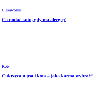
Ciekawostki
Co podać kotu, gdy ma alergię?
Koty
Cukrzyca u psa i kota – jaka karma wybrać?