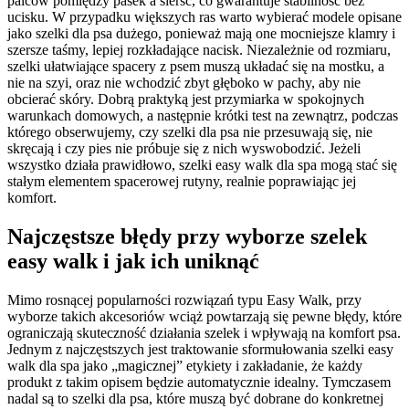
palców pomiędzy pasek a sierść, co gwarantuje stabilność bez
ucisku. W przypadku większych ras warto wybierać modele opisane
jako szelki dla psa dużego, ponieważ mają one mocniejsze klamry i
szersze taśmy, lepiej rozkładające nacisk. Niezależnie od rozmiaru,
szelki ułatwiające spacery z psem muszą układać się na mostku, a
nie na szyi, oraz nie wchodzić zbyt głęboko w pachy, aby nie
obcierać skóry. Dobrą praktyką jest przymiarka w spokojnych
warunkach domowych, a następnie krótki test na zewnątrz, podczas
którego obserwujemy, czy szelki dla psa nie przesuwają się, nie
skręcają i czy pies nie próbuje się z nich wyswobodzić. Jeżeli
wszystko działa prawidłowo, szelki easy walk dla spa mogą stać się
stałym elementem spacerowej rutyny, realnie poprawiając jej
komfort.
Najczęstsze błędy przy wyborze szelek
easy walk i jak ich uniknąć
Mimo rosnącej popularności rozwiązań typu Easy Walk, przy
wyborze takich akcesoriów wciąż powtarzają się pewne błędy, które
ograniczają skuteczność działania szelek i wpływają na komfort psa.
Jednym z najczęstszych jest traktowanie sformułowania szelki easy
walk dla spa jako „magicznej” etykiety i zakładanie, że każdy
produkt z takim opisem będzie automatycznie idealny. Tymczasem
nadal są to szelki dla psa, które muszą być dobrane do konkretnej