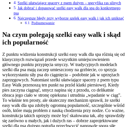
Szelki ułatwiające spacery z psem dużym – specyfika ras silnych
Jak dobrać i dopasować szelki easy walk dla spa do konkretnego
psa
Najczęstsze błędy przy wyborze szelek easy walk i jak ich uniknąć
Podsumowanie
Na czym polegają szelki easy walk i skąd
ich popularność
Z punktu widzenia konstrukcji szelki easy walk dla spa różnią się od
klasycznych rozwiązań przede wszystkim umiejscowieniem
głównego punktu przypięcia smyczy. W tradycyjnych modelach
szelki dla psa mają zaczep umieszczony na grzbiecie, co sprzyja
wykorzystaniu siły psa do ciągnięcia – podobnie jak w uprzężach
zaprzęgowych. Natomiast szelki ułatwiające spacery z psem typu
Easy Walk przenoszą ten punkt na przód klatki piersiowej. Kiedy
pies zaczyna ciągnąć, smycz napina się z przodu, co delikatnie
obraca jego ciało w stronę opiekuna i utrudnia „wpadanie w ciąg”.
To właśnie ten prosty, ale skuteczny mechanizm sprawił, że szelki
easy walk dla spa zdobyły ogromną popularność, szczególnie wśród
osób, które mają problem z nauką chodzenia przy nodze. Co ważne,
konstrukcja takich uprzęży może być skalowana tak, aby sprawdziły
się zarówno u małych, jak i dużych ras – dobrze zaprojektowane
szelki dla psa dużego potrafią przechwycić naprawdę sporą siłę