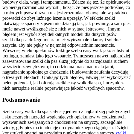
budowy ciała, wagi i temperamentu. Zdarza się też, że opiekunowie
wybierają rozmiar „na wyrost”, licząc, że pies jeszcze podrośnie, co
u młodych psów dużych ras jest zrozumiałą obawą, ale w praktyce
prowadzi do zbyt luźnego leżenia uprzęży. W efekcie szelki
ułatwiające spacery z psem nie działają tak, jak powinny, a sam pies
może nawet wyślizgnąć się z nich w sytuacji stresowej. Innym
błędem jest wybór zbyt delikatnych modeli dla dużych psów –
szelki dla psa dużego muszą mieć wytrzymałe klamry i solidne
zszycia, aby nie pękły w najmniej odpowiednim momencie.
Wreszcie, wielu opiekunów traktuje szelki easy walk jako substytut
treningu, zamiast jako jego wsparcie. Tymczasem nawet najbardziej
zaawansowane szelki dla psa służą jedynie do zarządzania ruchem
w świecie zewnętrznym; to codzienna praca nad reakcjami,
nagradzanie spokojnego chodzenia i budowanie zaufania decydują
o trwałych efektach. Unikając tych błędów, łatwiej jest wykorzystać
pełen potencjał, jaki oferują szelki easy walk dla spa, i uczynić z
nich narzędzie realnie poprawiające jakość wspólnych spacerów.
Podsumowanie
Szelki easy walk dla spa stały się jednym z najbardziej praktycznych
i skutecznych narzędzi wspierających opiekunów w codziennych
wyzwaniach związanych z chodzeniem na smyczy, szczególnie
wtedy, gdy pies ma tendencję do dynamicznego ciągnięcia. Dzięki
konstrukcji opartej na przednim punkcie przypięcia smyczy
szelki