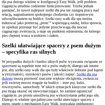
dla psa dużego właśnie w konfiguracji Easy Walk, jeśli problem
ciągnięcia utrudnia codzienne funkcjonowanie. Trzeba jednak
pamiętać, że nawet najlepsze szelki dla psa nie zastąpią pracy nad
relacją, nagradzaniem spokojnego chodzenia czy stopniowym
odwrażliwianiem na bodźce. Szelki easy walk dla spa można
traktować jako pomocną „prote’” wspierającą naukę, która sprawia,
że opiekun przestaje być jedynie przeciwwagą dla mocno
ciągnącego zwierzęcia, a staje się punktem odniesienia, do którego
pies chętniej wraca wzrokiem i ciałem.
Szelki ułatwiające spacery z psem dużym
– specyfika ras silnych
W przypadku dużych i bardzo silnych psów wyzwania związane ze
spacerami są zupełnie inne niż u psów małych, dlatego tak istotne
jest, aby szelki easy walk dla spa były właściwie dobrane pod kątem
wytrzymałości, szerokości pasów i jakości zapięć.
Szelki dla psa
dużego
muszą przenosić znacznie większe obciążenia, zwłaszcza
jeśli zwierzę mocno reaguje na bodźce – inne psy, ludzi,
rowerzystów, samochody. W takich sytuacjach klasyczne szelki dla
psa mogą okazać się niewystarczające, bo zamiast ograniczać
ciągnięcie, po prostu umożliwią psu wykorzystanie pełni jego siły.
Dlatego to właśnie specjalistyczne szelki ułatwiające spacery z
psem, oparte o mechanizm Easy Walk, pozwalają opiekunowi