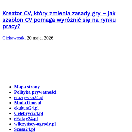
Kreator CV, który zmienia zasady gry – jak
szablon CV pomaga wyróżnić się na rynku
pracy?
Ciekawostki
20 maja, 2026
Mapa strony
Polityka prywatności
erozrywka24.pl
ModaTime.pl
ekultura24.pl
Celebryci24.pl
eFakty24.pl
wilczyńscy-ogrody.pl
Szosa24.pl