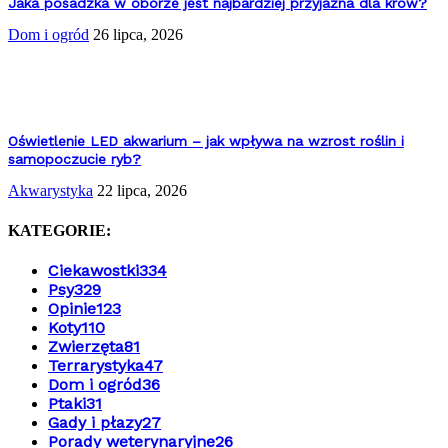
Jaka posadzka w oborze jest najbardziej przyjazna dla krów?
Dom i ogród
26 lipca, 2026
Oświetlenie LED akwarium – jak wpływa na wzrost roślin i
samopoczucie ryb?
Akwarystyka
22 lipca, 2026
KATEGORIE:
Ciekawostki
334
Psy
329
Opinie
123
Koty
110
Zwierzęta
81
Terrarystyka
47
Dom i ogród
36
Ptaki
31
Gady i płazy
27
Porady weterynaryjne
26