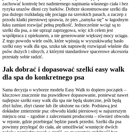
zachować kontrolę bez nadmiernego napinania własnego ciała i bez
ryzyka urazów dłoni czy barków. Dobrze skonstruowane szelki dla
psa dużego rozkładają siłę pociągu na szerokich pasach, a zaczep z
przodu klatki piersiowej sprawia, że pies „zamyka się” w łagodnym
łuku zamiast rozwijać pełną prędkość. Jednocześnie wciąż są to
szelki dla psa, a nie uprząż zaprzęgowa, więc ich celem jest
współpraca z opiekunem, a nie generowanie większej mocy uciągu.
Z tego powodu wiele osób, które wpisują w wyszukiwarkę hasło
szelki easy walk dla spa, szuka tak naprawdę rozwiązań właśnie dla
psów dużych i silnych, z którymi standardowe spacerowe akcesoria
przestały sobie radzić.
Jak dobrać i dopasować szelki easy walk
dla spa do konkretnego psa
Sama decyzja o wyborze modelu Easy Walk to dopiero początek –
kluczowe znaczenie ma prawidłowe dopasowanie, ponieważ nawet
najlepsze szelki easy walk dla spa nie będą skuteczne, jeśli będą
zbyt luźne, zbyt ciasne lub źle ułożone na ciele. Podstawą jest
dokładne zmierzenie psa: obwodu klatki piersiowej w najszerszym
miejscu oraz – zgodnie z zaleceniami producenta – również obwodu
w rejonie, gdzie przebiegać będzie pasek przedni. Szelki dla psa
powinny przylegać do ciała, ale umożliwiać wsunięcie dwóch