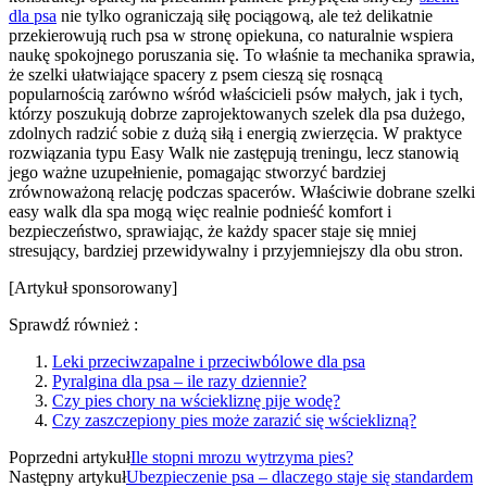
dla psa
nie tylko ograniczają siłę pociągową, ale też delikatnie
przekierowują ruch psa w stronę opiekuna, co naturalnie wspiera
naukę spokojnego poruszania się. To właśnie ta mechanika sprawia,
że szelki ułatwiające spacery z psem cieszą się rosnącą
popularnością zarówno wśród właścicieli psów małych, jak i tych,
którzy poszukują dobrze zaprojektowanych szelek dla psa dużego,
zdolnych radzić sobie z dużą siłą i energią zwierzęcia. W praktyce
rozwiązania typu Easy Walk nie zastępują treningu, lecz stanowią
jego ważne uzupełnienie, pomagając stworzyć bardziej
zrównoważoną relację podczas spacerów. Właściwie dobrane szelki
easy walk dla spa mogą więc realnie podnieść komfort i
bezpieczeństwo, sprawiając, że każdy spacer staje się mniej
stresujący, bardziej przewidywalny i przyjemniejszy dla obu stron.
[Artykuł sponsorowany]
Sprawdź również :
Leki przeciwzapalne i przeciwbólowe dla psa
Pyralgina dla psa – ile razy dziennie?
Czy pies chory na wściekliznę pije wodę?
Czy zaszczepiony pies może zarazić się wścieklizną?
Poprzedni artykuł
Ile stopni mrozu wytrzyma pies?
Następny artykuł
Ubezpieczenie psa – dlaczego staje się standardem