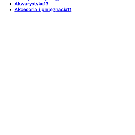
Akwarystyka
13
Akcesoria i pielęgnacja
11