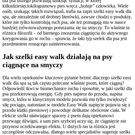
dla psa dużego pozwalają uniknąć sytuacji, w której
kilkudziesięciokilogramowy pies wręcz „holuje” człowieka. Wiele
osób, szukając takich rozwiązań, trafia na zapis szelki easy walk dla
spa, ale niezależnie od drobnej literówki, zawsze chodzi o produkty,
które nie tylko kontrolują ruch psa, ale też pomagają mu w nauce
bardziej zrównoważonego poruszania się na smyczy. To właśnie ta
różnica filozofii – od biernego znoszenia ciągnięcia do aktywnego
korygowania go w ruchu – sprawia, że taki typ szelek dla psa jest
przedmiotem rosnącego zainteresowania.
Jak szelki easy walk działają na psy
ciągnące na smyczy
Dla wielu opiekunów kluczowe pytanie brzmi: dlaczego szelki easy
walk dla spa są tak często polecane właśnie psom, które ciągną?
Odpowiedź tkwi w biomechanice ruchu i sposobie, w jaki szelki dla
psa przekierowują energię. Gdy pies napiera do przodu, napina
smycz, która w klasycznym modelu pozwala mu tylko zwiększyć
siłę pociągu, natomiast w modelu Easy Walk napięcie pojawia się z
przodu klatki piersiowej i powoduje delikatne obrócenie ciała. W
efekcie szelki ułatwiające spacery z psem dają opiekunowi
przewagę dźwigni, a sam pies szybciej uczy się, że ciągnięcie nie
przynosi oczekiwanego efektu. U dużych ras ta różnica jest
szczególnie odczuwalna, dlatego wielu specjalistów sugeruje szelki