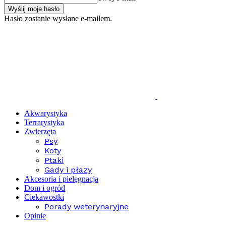
Hasło zostanie wysłane e-mailem.
Akwarystyka
Terrarystyka
Zwierzęta
Psy
Koty
Ptaki
Gady i płazy
Akcesoria i pielęgnacja
Dom i ogród
Ciekawostki
Porady weterynaryjne
Opinie