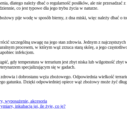
nia, dlatego należy dbać o regularność posiłków, ale nie przesadzać 
ziennie, co jest typowe dla jego trybu życia w naturze.
owy pije wodę w sposób bierny, z dna miski, więc należy dbać o to,
ócić szczególną uwagę na jego stan zdrowia. Jednym z najczęstszych
naturalnym procesem, w którym wąż zrzuca starą skórę, a jego częstotli
zapobiec infekcjom.
ić, gdy temperatura w terrarium jest zbyt niska lub wilgotność zbyt 
eterynarzem specjalizującym się w gadach.
rowia i dobrostanu węża zbożowego. Odpowiednia wielkość terrarium, 
ego gatunku. Dzięki odpowiedniej opiece wąż zbożowy może żyć długo
y, wyposażenie, akcesoria
ary, inkubacja jaj, ile żyje, co je?