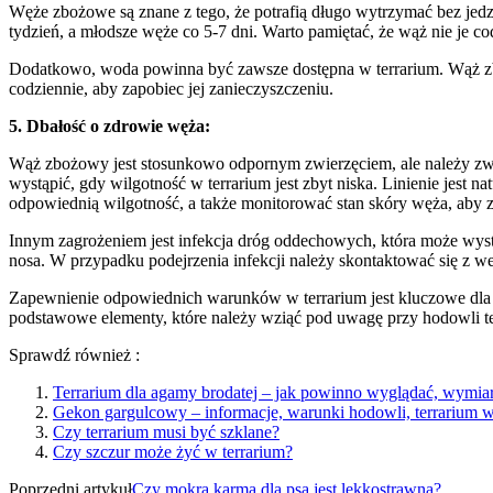
Węże zbożowe są znane z tego, że potrafią długo wytrzymać bez jedze
tydzień, a młodsze węże co 5-7 dni. Warto pamiętać, że wąż nie je cod
Dodatkowo, woda powinna być zawsze dostępna w terrarium. Wąż zboż
codziennie, aby zapobiec jej zanieczyszczeniu.
5. Dbałość o zdrowie węża:
Wąż zbożowy jest stosunkowo odpornym zwierzęciem, ale należy zwr
wystąpić, gdy wilgotność w terrarium jest zbyt niska. Linienie jest 
odpowiednią wilgotność, a także monitorować stan skóry węża, aby 
Innym zagrożeniem jest infekcja dróg oddechowych, która może wystąp
nosa. W przypadku podejrzenia infekcji należy skontaktować się z w
Zapewnienie odpowiednich warunków w terrarium jest kluczowe dla zd
podstawowe elementy, które należy wziąć pod uwagę przy hodowli t
Sprawdź również :
Terrarium dla agamy brodatej – jak powinno wyglądać, wymiar
Gekon gargulcowy – informacje, warunki hodowli, terrarium wymi
Czy terrarium musi być szklane?
Czy szczur może żyć w terrarium?
Poprzedni artykuł
Czy mokra karma dla psa jest lekkostrawna?