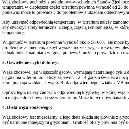
Wąż zbożowy pochodzi z południowo-wschodnich Stanów Zjednoczony
temperatura w cieplejszej części terrarium powinna wynosić od 28 d
ponieważ może to prowadzić do problemów z układem oddechowym
Aby utrzymać odpowiednią temperaturę, w terrarium należy zamontow
aby stworzyć strefy termiczne, z ciepłą częścią i chłodniejszą, w kt
temperaturę.
Wilgotność w terrarium powinna wynosić około 50-60%, ale może by
problemów z linieniem, a zbyt wysoka może sprzyjać rozwojowi pleś
jednak unikać nadmiaru wilgoci, ponieważ może to prowadzić do rozw
3. Oświetlenie i cykl dobowy:
Węże zbożowe, jak większość gadów, wymagają naturalnego cyklu dn
ciągu dnia w terrarium należy zapewnić 12-14 godzin światła, a no
która pomaga wchłaniać wapń. Brak odpowiedniego światła UVB mo
Oprócz tego, należy zadbać o odpowiednią kryjówkę, w której wąż bę
im miejsce do schowania się w terrarium. Może to być drewniana skrz
4. Dieta węża zbożowego:
Wąż zbożowy jest mięsożerny, a jego dieta składa się głównie z gry
być karmione mniejszymi gryzoniami. Grubość ofiary powinna być d