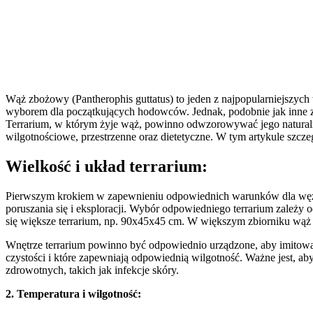
Wąż zbożowy (Pantherophis guttatus) to jeden z najpopularniejszych
wyborem dla początkujących hodowców. Jednak, podobnie jak inne z
Terrarium, w którym żyje wąż, powinno odwzorowywać jego naturaln
wilgotnościowe, przestrzenne oraz dietetyczne. W tym artykule szc
Wielkość i układ terrarium:
Pierwszym krokiem w zapewnieniu odpowiednich warunków dla węża 
poruszania się i eksploracji. Wybór odpowiedniego terrarium zależy
się większe terrarium, np. 90x45x45 cm. W większym zbiorniku wąż m
Wnętrze terrarium powinno być odpowiednio urządzone, aby imitować 
czystości i które zapewniają odpowiednią wilgotność. Ważne jest, ab
zdrowotnych, takich jak infekcje skóry.
2. Temperatura i wilgotność: