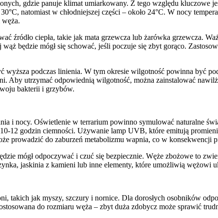
ch, gdzie panuje klimat umiarkowany. Z tego względu kluczowe jest
o 30°C, natomiast w chłodniejszej części – około 24°C. W nocy temper
 węża.
ać źródło ciepła, takie jak mata grzewcza lub żarówka grzewcza. Ważn
órej wąż będzie mógł się schować, jeśli poczuje się zbyt gorąco. Zasto
ć wyższa podczas linienia. W tym okresie wilgotność powinna być po
ni. Aby utrzymać odpowiednią wilgotność, można zainstalować nawilż
oju bakterii i grzybów.
ia i nocy. Oświetlenie w terrarium powinno symulować naturalne świ
cą 10-12 godzin ciemności. Używanie lamp UVB, które emitują promie
że prowadzić do zaburzeń metabolizmu wapnia, co w konsekwencji p
dzie mógł odpoczywać i czuć się bezpiecznie. Węże zbożowe to zwierzę
ynka, jaskinia z kamieni lub inne elementy, które umożliwią wężowi uk
zoni, takich jak myszy, szczury i nornice. Dla dorosłych osobników od
ostosowana do rozmiaru węża – zbyt duża zdobycz może sprawić trudn