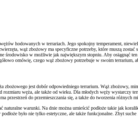
 wężów hodowanych w terrariach. Jego spokojny temperament, niewielk
wierzęta, wąż zbożowy ma specyficzne potrzeby, które muszą zostać 
e środowisko w możliwie jak największym stopniu. Aby osiągnąć ten 
zegółowo omówię, czego wąż zbożowy potrzebuje w swoim terrarium, ab
zbożowego jest dobór odpowiedniego terrarium. Wąż zbożowy, mimo i
 od rozmiaru węża, ale także od wieku. Dla młodych węży wystarczy te
a przestrzeń do przemieszczania się, a także do tworzenia różnych m
naturalne warunki. Na dnie można umieścić podłoże takie jak koralik
y podłoże było nie tylko estetyczne, ale także funkcjonalne. Zbyt su