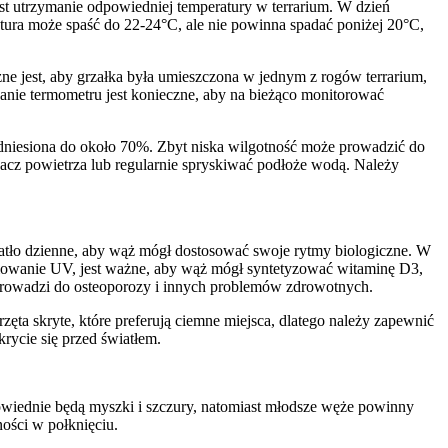
 utrzymanie odpowiedniej temperatury w terrarium. W dzień
atura może spaść do 22-24°C, ale nie powinna spadać poniżej 20°C,
e jest, aby grzałka była umieszczona w jednym z rogów terrarium,
sowanie termometru jest konieczne, aby na bieżąco monitorować
dniesiona do około 70%. Zbyt niska wilgotność może prowadzić do
acz powietrza lub regularnie spryskiwać podłoże wodą. Należy
atło dzienne, aby wąż mógł dostosować swoje rytmy biologiczne. W
niowanie UV, jest ważne, aby wąż mógł syntetyzować witaminę D3,
rowadzi do osteoporozy i innych problemów zdrowotnych.
ta skryte, które preferują ciemne miejsca, dlatego należy zapewnić
rycie się przed światłem.
powiednie będą myszki i szczury, natomiast młodsze węże powinny
ości w połknięciu.