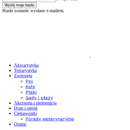
Hasło zostanie wysłane e-mailem.
Akwarystyka
Terrarystyka
Zwierzęta
Psy
Koty
Ptaki
Gady i płazy
Akcesoria i pielęgnacja
Dom i ogród
Ciekawostki
Porady weterynaryjne
Opinie