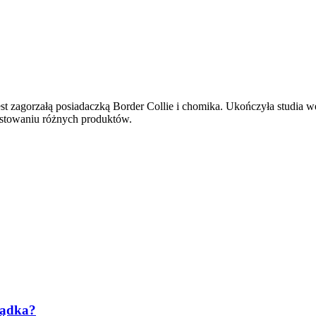
st zagorzałą posiadaczką Border Collie i chomika. Ukończyła studia wet
testowaniu różnych produktów.
łądka?