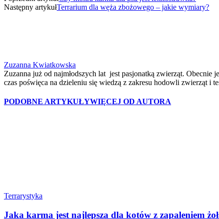
Następny artykuł
Terrarium dla węża zbożowego – jakie wymiary?
Zuzanna Kwiatkowska
Zuzanna już od najmłodszych lat jest pasjonatką zwierząt. Obecnie je
czas poświęca na dzieleniu się wiedzą z zakresu hodowli zwierząt i 
PODOBNE ARTYKUŁY
WIĘCEJ OD AUTORA
Terrarystyka
Jaka karma jest najlepsza dla kotów z zapaleniem żo