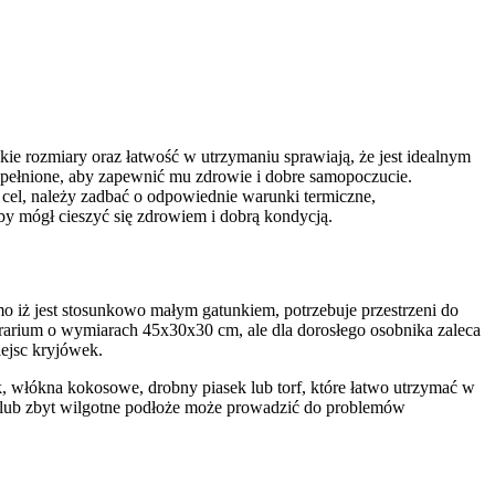
ie rozmiary oraz łatwość w utrzymaniu sprawiają, że jest idealnym
spełnione, aby zapewnić mu zdrowie i dobre samopoczucie.
cel, należy zadbać o odpowiednie warunki termiczne,
y mógł cieszyć się zdrowiem i dobrą kondycją.
ż jest stosunkowo małym gatunkiem, potrzebuje przestrzeni do
rrarium o wymiarach 45x30x30 cm, ale dla dorosłego osobnika zaleca
iejsc kryjówek.
, włókna kokosowe, drobny piasek lub torf, które łatwo utrzymać w
che lub zbyt wilgotne podłoże może prowadzić do problemów