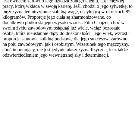
jest owocem zarówno jego dziedziczonego talentu, jak i ciężkiej
pracy, którą wkłada w swoją karierę. Jeśli chodzi o jego sylwetkę, to
mężczyzna ten utrzymuje stabilną wagę, oscylującą w okolicach 85
kilogramów. Proporcje jego ciała są zharmonizowane, co
dodatkowo podkreśla jego wysoki wzrost. Filip Chajzer, choć w
swoim życiu zawodowym osiągnął już wiele, wciąż pozostaje
osobą, która nieustannie dąży do doskonałości. Jego wiek, wzrost i
proporcje stanowią solidną podstawę dla jego sukcesów, zarówno
na polu zawodowym, jak i osobistym. Wizerunek tego mężczyzny,
choć imponujący, nie jest jedynie płaszczyzną fizyczną, lecz także
odzwierciedleniem jego wewnętrznej siły i determinacji.