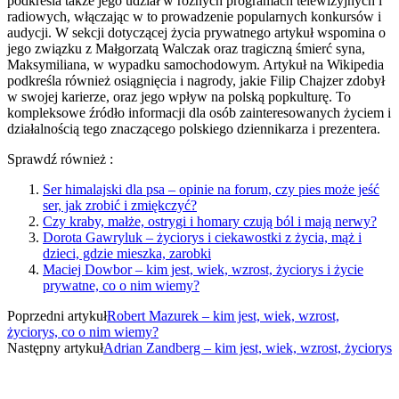
podkreśla także jego udział w różnych programach telewizyjnych i
radiowych, włączając w to prowadzenie popularnych konkursów i
audycji. W sekcji dotyczącej życia prywatnego artykuł wspomina o
jego związku z Małgorzatą Walczak oraz tragiczną śmierć syna,
Maksymiliana, w wypadku samochodowym. Artykuł na Wikipedia
podkreśla również osiągnięcia i nagrody, jakie Filip Chajzer zdobył
w swojej karierze, oraz jego wpływ na polską popkulturę. To
kompleksowe źródło informacji dla osób zainteresowanych życiem i
działalnością tego znaczącego polskiego dziennikarza i prezentera.
Sprawdź również :
Ser himalajski dla psa – opinie na forum, czy pies może jeść
ser, jak zrobić i zmiękczyć?
Czy kraby, małże, ostrygi i homary czują ból i mają nerwy?
Dorota Gawryluk – życiorys i ciekawostki z życia, mąż i
dzieci, gdzie mieszka, zarobki
Maciej Dowbor – kim jest, wiek, wzrost, życiorys i życie
prywatne, co o nim wiemy?
Poprzedni artykuł
Robert Mazurek – kim jest, wiek, wzrost,
życiorys, co o nim wiemy?
Następny artykuł
Adrian Zandberg – kim jest, wiek, wzrost, życiorys