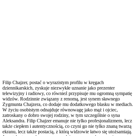
Filip Chajzer, postać o wyrazistym profilu w kręgach
dziennikarskich, zyskuje niezwykłe uznanie jako prezenter
telewizyjny i radiowy, co równieź przypisuje mu ogromną sympatię
widzów. Rodzinnie związany z renomą, jest synem sławnego
Zygmunta Chajzera, co dodaje mu dodatkowego blasku w mediach.
W życiu osobistym odnajduje równowagę jako mąż i ojciec,
zatroskany o dobro swojej rodziny, w tym szczególnie o syna
Aleksandra. Filip Chajzer emanuje nie tylko profesjonalizmem, lecz
także ciepłem i autentycznością, co czyni go nie tylko znaną twarzą
ekranu, lecz także postacią, z którą widzowie łatwo się utożsamiają.