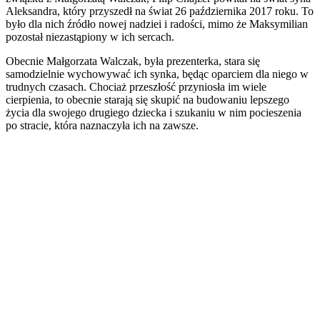
Aleksandra, który przyszedł na świat 26 października 2017 roku. To
było dla nich źródło nowej nadziei i radości, mimo że Maksymilian
pozostał niezastąpiony w ich sercach.
Obecnie Małgorzata Walczak, była prezenterka, stara się
samodzielnie wychowywać ich synka, będąc oparciem dla niego w
trudnych czasach. Chociaż przeszłość przyniosła im wiele
cierpienia, to obecnie starają się skupić na budowaniu lepszego
życia dla swojego drugiego dziecka i szukaniu w nim pocieszenia
po stracie, która naznaczyła ich na zawsze.