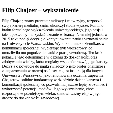
Filip Chajzer – wykształcenie
Filip Chajzer, znany prezenter radiowy i telewizyjny, rozpoczął
swoją karierę medialną zanim ukończył studia wyższe. Pomimo
braku formalnego wykształcenia uniwersyteckiego, jego pasja i
talent pozwoliły mu zyskać uznanie w branży. Niemniej jednak, w
2015 roku podjął decyzję o kontynuowaniu nauki i wznowił studia
na Uniwersytecie Warszawskim. Wybrał kierunek dziennikarstwa i
komunikacji społecznej, wybierając tryb wieczorowy, co
umożliwiło mu pogodzenie nauki z pracą zawodową. Ten krok
pokazuje jego determinację w dążeniu do doskonałości oraz
zdobywaniu wiedzy, która mogłaby wspomóc rozwój jego kariery.
Decyzja o powrocie do nauki świadczy o jego profesjonalizmie i
zaangażowaniu w rozwój osobisty, co jest inspiracją dla innych.
Uniwersytet Warszawski, jako renomowana uczelnia, zapewnia
Chajzerowi solidne fundamenty w dziedzinie dziennikarstwa i
komunikacji społecznej, co pozwala mu jeszcze lepiej zrozumieć i
wykorzystać potencjał mediów. Jego wykształcenie, choć
rozpoczęte w późniejszym wieku, stanowi ważny etap w jego
drodze do doskonałości zawodowej.