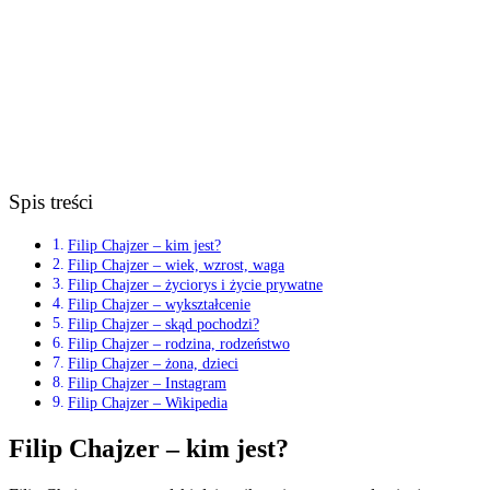
Spis treści
Filip Chajzer – kim jest?
Filip Chajzer – wiek, wzrost, waga
Filip Chajzer – życiorys i życie prywatne
Filip Chajzer – wykształcenie
Filip Chajzer – skąd pochodzi?
Filip Chajzer – rodzina, rodzeństwo
Filip Chajzer – żona, dzieci
Filip Chajzer – Instagram
Filip Chajzer – Wikipedia
Filip Chajzer – kim jest?