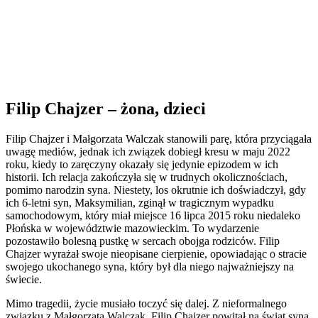
Filip Chajzer – żona, dzieci
Filip Chajzer i Małgorzata Walczak stanowili parę, która przyciągała
uwagę mediów, jednak ich związek dobiegł kresu w maju 2022
roku, kiedy to zaręczyny okazały się jedynie epizodem w ich
historii. Ich relacja zakończyła się w trudnych okolicznościach,
pomimo narodzin syna. Niestety, los okrutnie ich doświadczył, gdy
ich 6-letni syn, Maksymilian, zginął w tragicznym wypadku
samochodowym, który miał miejsce 16 lipca 2015 roku niedaleko
Płońska w województwie mazowieckim. To wydarzenie
pozostawiło bolesną pustkę w sercach obojga rodziców. Filip
Chajzer wyrażał swoje nieopisane cierpienie, opowiadając o stracie
swojego ukochanego syna, który był dla niego najważniejszy na
świecie.
Mimo tragedii, życie musiało toczyć się dalej. Z nieformalnego
związku z Małgorzatą Walczak, Filip Chajzer powitał na świat syna