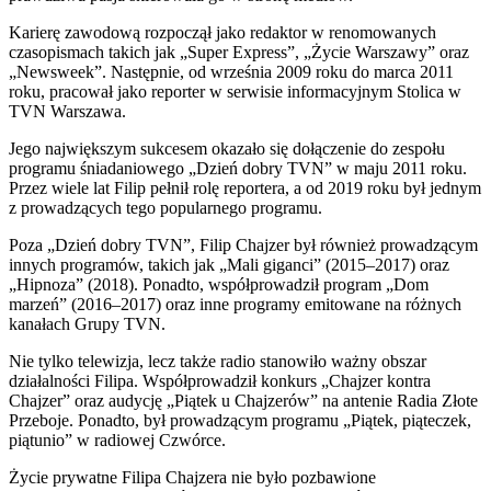
Karierę zawodową rozpoczął jako redaktor w renomowanych
czasopismach takich jak „Super Express”, „Życie Warszawy” oraz
„Newsweek”. Następnie, od września 2009 roku do marca 2011
roku, pracował jako reporter w serwisie informacyjnym Stolica w
TVN Warszawa.
Jego największym sukcesem okazało się dołączenie do zespołu
programu śniadaniowego „Dzień dobry TVN” w maju 2011 roku.
Przez wiele lat Filip pełnił rolę reportera, a od 2019 roku był jednym
z prowadzących tego popularnego programu.
Poza „Dzień dobry TVN”, Filip Chajzer był również prowadzącym
innych programów, takich jak „Mali giganci” (2015–2017) oraz
„Hipnoza” (2018). Ponadto, współprowadził program „Dom
marzeń” (2016–2017) oraz inne programy emitowane na różnych
kanałach Grupy TVN.
Nie tylko telewizja, lecz także radio stanowiło ważny obszar
działalności Filipa. Współprowadził konkurs „Chajzer kontra
Chajzer” oraz audycję „Piątek u Chajzerów” na antenie Radia Złote
Przeboje. Ponadto, był prowadzącym programu „Piątek, piąteczek,
piątunio” w radiowej Czwórce.
Życie prywatne Filipa Chajzera nie było pozbawione