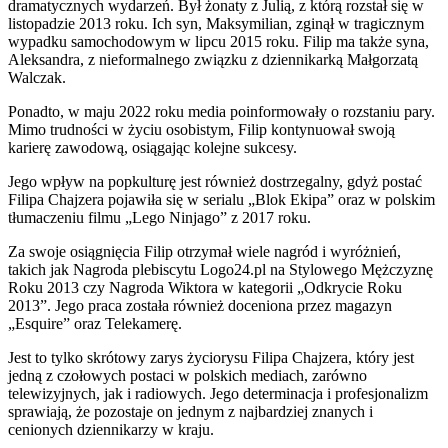
dramatycznych wydarzeń. Był żonaty z Julią, z którą rozstał się w
listopadzie 2013 roku. Ich syn, Maksymilian, zginął w tragicznym
wypadku samochodowym w lipcu 2015 roku. Filip ma także syna,
Aleksandra, z nieformalnego związku z dziennikarką Małgorzatą
Walczak.
Ponadto, w maju 2022 roku media poinformowały o rozstaniu pary.
Mimo trudności w życiu osobistym, Filip kontynuował swoją
karierę zawodową, osiągając kolejne sukcesy.
Jego wpływ na popkulturę jest również dostrzegalny, gdyż postać
Filipa Chajzera pojawiła się w serialu „Blok Ekipa” oraz w polskim
tłumaczeniu filmu „Lego Ninjago” z 2017 roku.
Za swoje osiągnięcia Filip otrzymał wiele nagród i wyróżnień,
takich jak Nagroda plebiscytu Logo24.pl na Stylowego Mężczyznę
Roku 2013 czy Nagroda Wiktora w kategorii „Odkrycie Roku
2013”. Jego praca została również doceniona przez magazyn
„Esquire” oraz Telekamerę.
Jest to tylko skrótowy zarys życiorysu Filipa Chajzera, który jest
jedną z czołowych postaci w polskich mediach, zarówno
telewizyjnych, jak i radiowych. Jego determinacja i profesjonalizm
sprawiają, że pozostaje on jednym z najbardziej znanych i
cenionych dziennikarzy w kraju.