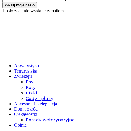
Hasło zostanie wysłane e-mailem.
Akwarystyka
Terrarystyka
Zwierzęta
Psy
Koty
Ptaki
Gady i płazy
Akcesoria i pielęgnacja
Dom i ogród
Ciekawostki
Porady weterynaryjne
Opinie