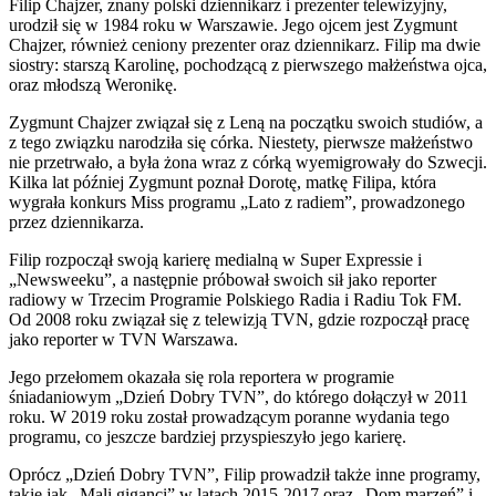
Filip Chajzer, znany polski dziennikarz i prezenter telewizyjny,
urodził się w 1984 roku w Warszawie. Jego ojcem jest Zygmunt
Chajzer, również ceniony prezenter oraz dziennikarz. Filip ma dwie
siostry: starszą Karolinę, pochodzącą z pierwszego małżeństwa ojca,
oraz młodszą Weronikę.
Zygmunt Chajzer związał się z Leną na początku swoich studiów, a
z tego związku narodziła się córka. Niestety, pierwsze małżeństwo
nie przetrwało, a była żona wraz z córką wyemigrowały do Szwecji.
Kilka lat później Zygmunt poznał Dorotę, matkę Filipa, która
wygrała konkurs Miss programu „Lato z radiem”, prowadzonego
przez dziennikarza.
Filip rozpoczął swoją karierę medialną w Super Expressie i
„Newsweeku”, a następnie próbował swoich sił jako reporter
radiowy w Trzecim Programie Polskiego Radia i Radiu Tok FM.
Od 2008 roku związał się z telewizją TVN, gdzie rozpoczął pracę
jako reporter w TVN Warszawa.
Jego przełomem okazała się rola reportera w programie
śniadaniowym „Dzień Dobry TVN”, do którego dołączył w 2011
roku. W 2019 roku został prowadzącym poranne wydania tego
programu, co jeszcze bardziej przyspieszyło jego karierę.
Oprócz „Dzień Dobry TVN”, Filip prowadził także inne programy,
takie jak „Mali giganci” w latach 2015-2017 oraz „Dom marzeń” i