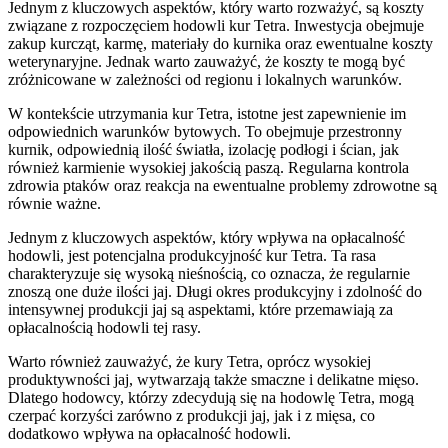
Jednym z kluczowych aspektów, który warto rozważyć, są koszty
związane z rozpoczęciem hodowli kur Tetra. Inwestycja obejmuje
zakup kurcząt, karmę, materiały do kurnika oraz ewentualne koszty
weterynaryjne. Jednak warto zauważyć, że koszty te mogą być
zróżnicowane w zależności od regionu i lokalnych warunków.
W kontekście utrzymania kur Tetra, istotne jest zapewnienie im
odpowiednich warunków bytowych. To obejmuje przestronny
kurnik, odpowiednią ilość światła, izolację podłogi i ścian, jak
również karmienie wysokiej jakością paszą. Regularna kontrola
zdrowia ptaków oraz reakcja na ewentualne problemy zdrowotne są
równie ważne.
Jednym z kluczowych aspektów, który wpływa na opłacalność
hodowli, jest potencjalna produkcyjność kur Tetra. Ta rasa
charakteryzuje się wysoką nieśnością, co oznacza, że regularnie
znoszą one duże ilości jaj. Długi okres produkcyjny i zdolność do
intensywnej produkcji jaj są aspektami, które przemawiają za
opłacalnością hodowli tej rasy.
Warto również zauważyć, że kury Tetra, oprócz wysokiej
produktywności jaj, wytwarzają także smaczne i delikatne mięso.
Dlatego hodowcy, którzy zdecydują się na hodowlę Tetra, mogą
czerpać korzyści zarówno z produkcji jaj, jak i z mięsa, co
dodatkowo wpływa na opłacalność hodowli.