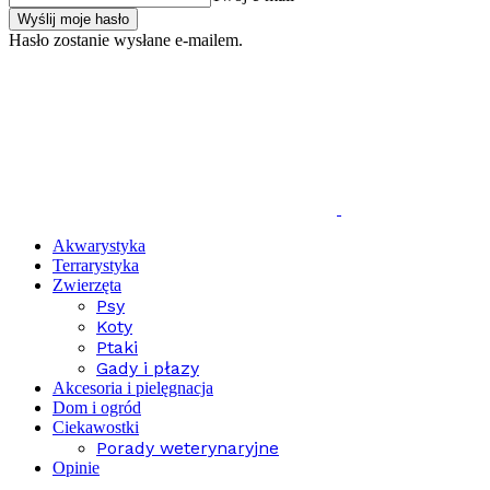
Hasło zostanie wysłane e-mailem.
Akwarystyka
Terrarystyka
Zwierzęta
Psy
Koty
Ptaki
Gady i płazy
Akcesoria i pielęgnacja
Dom i ogród
Ciekawostki
Porady weterynaryjne
Opinie