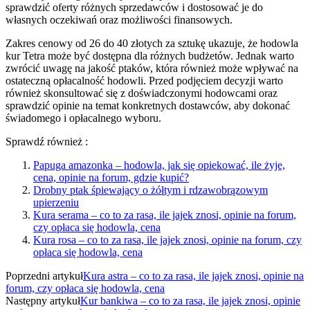
sprawdzić oferty różnych sprzedawców i dostosować je do
własnych oczekiwań oraz możliwości finansowych.
Zakres cenowy od 26 do 40 złotych za sztukę ukazuje, że hodowla
kur Tetra może być dostępna dla różnych budżetów. Jednak warto
zwrócić uwagę na jakość ptaków, która również może wpływać na
ostateczną opłacalność hodowli. Przed podjęciem decyzji warto
również skonsultować się z doświadczonymi hodowcami oraz
sprawdzić opinie na temat konkretnych dostawców, aby dokonać
świadomego i opłacalnego wyboru.
Sprawdź również :
Papuga amazonka – hodowla, jak się opiekować, ile żyje,
cena, opinie na forum, gdzie kupić?
Drobny ptak śpiewający o żółtym i rdzawobrązowym
upierzeniu
Kura serama – co to za rasa, ile jajek znosi, opinie na forum,
czy opłaca się hodowla, cena
Kura rosa – co to za rasa, ile jajek znosi, opinie na forum, czy
opłaca się hodowla, cena
Poprzedni artykuł
Kura astra – co to za rasa, ile jajek znosi, opinie na
forum, czy opłaca się hodowla, cena
Następny artykuł
Kur bankiwa – co to za rasa, ile jajek znosi, opinie