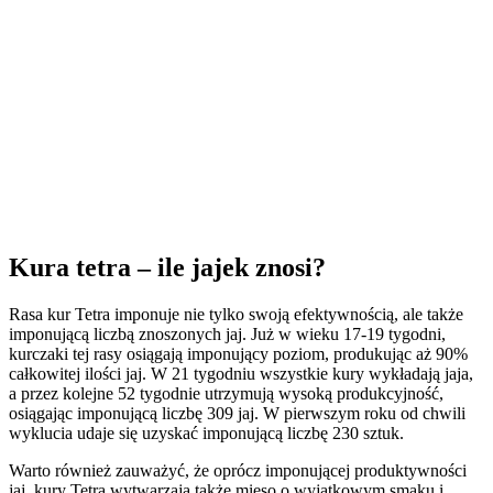
Kura tetra – ile jajek znosi?
Rasa kur Tetra imponuje nie tylko swoją efektywnością, ale także
imponującą liczbą znoszonych jaj. Już w wieku 17-19 tygodni,
kurczaki tej rasy osiągają imponujący poziom, produkując aż 90%
całkowitej ilości jaj. W 21 tygodniu wszystkie kury wykładają jaja,
a przez kolejne 52 tygodnie utrzymują wysoką produkcyjność,
osiągając imponującą liczbę 309 jaj. W pierwszym roku od chwili
wyklucia udaje się uzyskać imponującą liczbę 230 sztuk.
Warto również zauważyć, że oprócz imponującej produktywności
jaj, kury Tetra wytwarzają także mięso o wyjątkowym smaku i