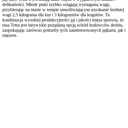
delikatności. Młode ptaki szybko osiągają wymaganą wagę,
przybierając na masie w tempie umożliwiającym uzyskanie średniej
wagi 2,5 kilograma dla kur i 3 kilogramów dla kogutów. Ta
kombinacja wysokiej produkcyjności jaj i jakości mięsa sprawia, że
rasa Tetra jest niezwykle pożądaną opcją wśród hodowców drobiu,
zaspokajając zarówno potrzeby tych zainteresowanych jajkami, jak i
mięsem.