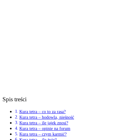
Spis treści
Kura tetra – co to za rasa?
Kura tetra – hodowla, nieśność
Kura tetra – ile jajek znosi?
Kura tetra – opinie na forum
Kura tetra – czym karmić?
Kura tetra – ile żyje?