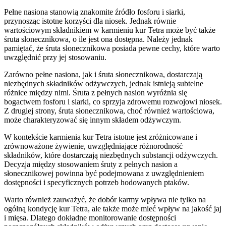
Pełne nasiona stanowią znakomite źródło fosforu i siarki,
przynosząc istotne korzyści dla niosek. Jednak równie
wartościowym składnikiem w karmieniu kur Tetra może być także
śruta słonecznikowa, o ile jest ona dostępna. Należy jednak
pamiętać, że śruta słonecznikowa posiada pewne cechy, które warto
uwzględnić przy jej stosowaniu.
Zarówno pełne nasiona, jak i śruta słonecznikowa, dostarczają
niezbędnych składników odżywczych, jednak istnieją subtelne
różnice między nimi. Śruta z pełnych nasion wyróżnia się
bogactwem fosforu i siarki, co sprzyja zdrowemu rozwojowi niosek.
Z drugiej strony, śruta słonecznikowa, choć również wartościowa,
może charakteryzować się innym składem odżywczym.
W kontekście karmienia kur Tetra istotne jest zróżnicowane i
zrównoważone żywienie, uwzględniające różnorodność
składników, które dostarczają niezbędnych substancji odżywczych.
Decyzja między stosowaniem śruty z pełnych nasion a
słonecznikowej powinna być podejmowana z uwzględnieniem
dostępności i specyficznych potrzeb hodowanych ptaków.
Warto również zauważyć, że dobór karmy wpływa nie tylko na
ogólną kondycję kur Tetra, ale także może mieć wpływ na jakość jaj
i mięsa. Dlatego dokładne monitorowanie dostępności