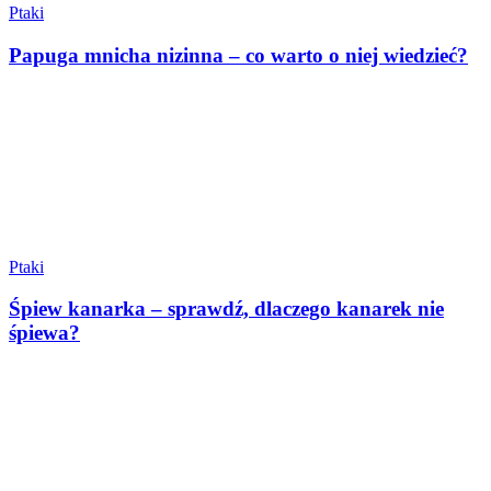
Ptaki
Papuga mnicha nizinna – co warto o niej wiedzieć?
Ptaki
Śpiew kanarka – sprawdź, dlaczego kanarek nie
śpiewa?