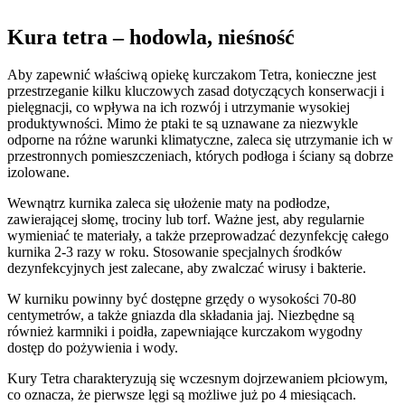
Kura tetra – hodowla, nieśność
Aby zapewnić właściwą opiekę kurczakom Tetra, konieczne jest
przestrzeganie kilku kluczowych zasad dotyczących konserwacji i
pielęgnacji, co wpływa na ich rozwój i utrzymanie wysokiej
produktywności. Mimo że ptaki te są uznawane za niezwykle
odporne na różne warunki klimatyczne, zaleca się utrzymanie ich w
przestronnych pomieszczeniach, których podłoga i ściany są dobrze
izolowane.
Wewnątrz kurnika zaleca się ułożenie maty na podłodze,
zawierającej słomę, trociny lub torf. Ważne jest, aby regularnie
wymieniać te materiały, a także przeprowadzać dezynfekcję całego
kurnika 2-3 razy w roku. Stosowanie specjalnych środków
dezynfekcyjnych jest zalecane, aby zwalczać wirusy i bakterie.
W kurniku powinny być dostępne grzędy o wysokości 70-80
centymetrów, a także gniazda dla składania jaj. Niezbędne są
również karmniki i poidła, zapewniające kurczakom wygodny
dostęp do pożywienia i wody.
Kury Tetra charakteryzują się wczesnym dojrzewaniem płciowym,
co oznacza, że pierwsze lęgi są możliwe już po 4 miesiącach.