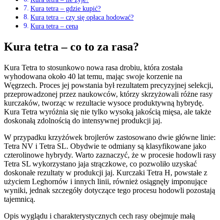
Kura tetra – gdzie kupić?
Kura tetra – czy się opłaca hodować?
Kura tetra – cena
Kura tetra – co to za rasa?
Kura Tetra to stosunkowo nowa rasa drobiu, która została
wyhodowana około 40 lat temu, mając swoje korzenie na
Węgrzech. Proces jej powstania był rezultatem precyzyjnej selekcji,
przeprowadzonej przez naukowców, którzy skrzyżowali różne rasy
kurczaków, tworząc w rezultacie wysoce produktywną hybrydę.
Kura Tetra wyróżnia się nie tylko wysoką jakością mięsa, ale także
doskonałą zdolnością do intensywnej produkcji jaj.
W przypadku krzyżówek brojlerów zastosowano dwie główne linie:
Tetra NV i Tetra SL. Obydwie te odmiany są klasyfikowane jako
czterolinowe hybrydy. Warto zaznaczyć, że w procesie hodowli rasy
Tetra SL wykorzystano jaja strączkowe, co pozwoliło uzyskać
doskonałe rezultaty w produkcji jaj. Kurczaki Tetra H, powstałe z
użyciem Leghornów i innych linii, również osiągnęły imponujące
wyniki, jednak szczegóły dotyczące tego procesu hodowli pozostają
tajemnicą.
Opis wyglądu i charakterystycznych cech rasy obejmuje małą