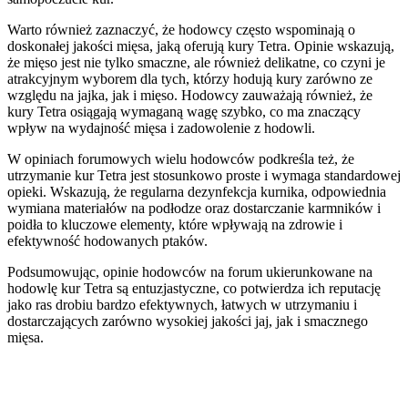
Warto również zaznaczyć, że hodowcy często wspominają o
doskonałej jakości mięsa, jaką oferują kury Tetra. Opinie wskazują,
że mięso jest nie tylko smaczne, ale również delikatne, co czyni je
atrakcyjnym wyborem dla tych, którzy hodują kury zarówno ze
względu na jajka, jak i mięso. Hodowcy zauważają również, że
kury Tetra osiągają wymaganą wagę szybko, co ma znaczący
wpływ na wydajność mięsa i zadowolenie z hodowli.
W opiniach forumowych wielu hodowców podkreśla też, że
utrzymanie kur Tetra jest stosunkowo proste i wymaga standardowej
opieki. Wskazują, że regularna dezynfekcja kurnika, odpowiednia
wymiana materiałów na podłodze oraz dostarczanie karmników i
poidła to kluczowe elementy, które wpływają na zdrowie i
efektywność hodowanych ptaków.
Podsumowując, opinie hodowców na forum ukierunkowane na
hodowlę kur Tetra są entuzjastyczne, co potwierdza ich reputację
jako ras drobiu bardzo efektywnych, łatwych w utrzymaniu i
dostarczających zarówno wysokiej jakości jaj, jak i smacznego
mięsa.