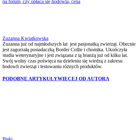
na forum, czy opłaca się hodowla, cena
Zuzanna Kwiatkowska
Zuzanna już od najmłodszych lat jest pasjonatką zwierząt. Obecnie
jest zagorzałą posiadaczką Border Collie i chomika. Ukończyła
studia weterynaryjne i jest związana z tą branżą już od kilku lat.
Swój wolny czas poświęca na dzieleniu się wiedzą z zakresu
hodowli zwierząt i testowaniu różnych produktów.
PODOBNE ARTYKUŁY
WIĘCEJ OD AUTORA
Ptaki