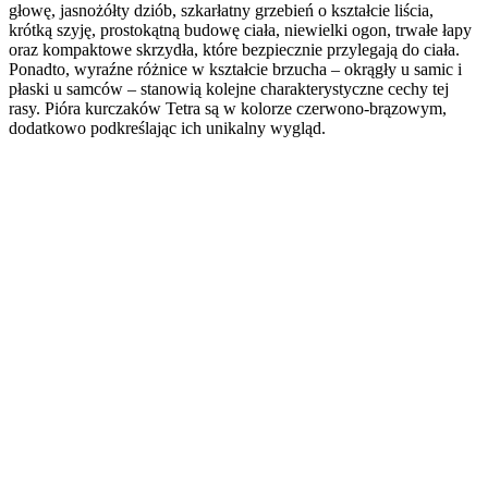
głowę, jasnożółty dziób, szkarłatny grzebień o kształcie liścia,
krótką szyję, prostokątną budowę ciała, niewielki ogon, trwałe łapy
oraz kompaktowe skrzydła, które bezpiecznie przylegają do ciała.
Ponadto, wyraźne różnice w kształcie brzucha – okrągły u samic i
płaski u samców – stanowią kolejne charakterystyczne cechy tej
rasy. Pióra kurczaków Tetra są w kolorze czerwono-brązowym,
dodatkowo podkreślając ich unikalny wygląd.