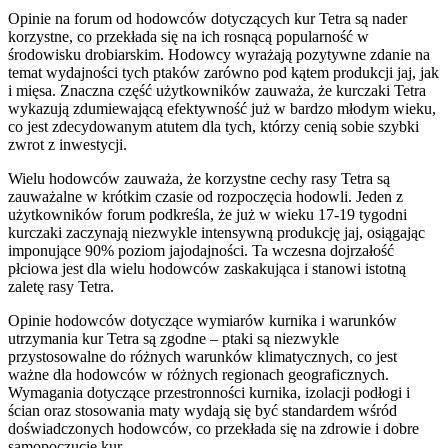
Opinie na forum od hodowców dotyczących kur Tetra są nader
korzystne, co przekłada się na ich rosnącą popularność w
środowisku drobiarskim. Hodowcy wyrażają pozytywne zdanie na
temat wydajności tych ptaków zarówno pod kątem produkcji jaj, jak
i mięsa. Znaczna część użytkowników zauważa, że kurczaki Tetra
wykazują zdumiewającą efektywność już w bardzo młodym wieku,
co jest zdecydowanym atutem dla tych, którzy cenią sobie szybki
zwrot z inwestycji.
Wielu hodowców zauważa, że korzystne cechy rasy Tetra są
zauważalne w krótkim czasie od rozpoczęcia hodowli. Jeden z
użytkowników forum podkreśla, że już w wieku 17-19 tygodni
kurczaki zaczynają niezwykle intensywną produkcję jaj, osiągając
imponujące 90% poziom jajodajności. Ta wczesna dojrzałość
płciowa jest dla wielu hodowców zaskakująca i stanowi istotną
zaletę rasy Tetra.
Opinie hodowców dotyczące wymiarów kurnika i warunków
utrzymania kur Tetra są zgodne – ptaki są niezwykle
przystosowalne do różnych warunków klimatycznych, co jest
ważne dla hodowców w różnych regionach geograficznych.
Wymagania dotyczące przestronności kurnika, izolacji podłogi i
ścian oraz stosowania maty wydają się być standardem wśród
doświadczonych hodowców, co przekłada się na zdrowie i dobre
samopoczucie kur.