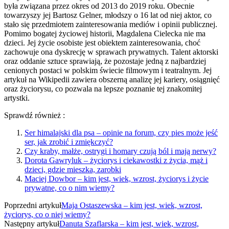
była związana przez okres od 2013 do 2019 roku. Obecnie
towarzyszy jej Bartosz Gelner, młodszy o 16 lat od niej aktor, co
stało się przedmiotem zainteresowania mediów i opinii publicznej.
Pomimo bogatej życiowej historii, Magdalena Cielecka nie ma
dzieci. Jej życie osobiste jest obiektem zainteresowania, choć
zachowuje ona dyskrecję w sprawach prywatnych. Talent aktorski
oraz oddanie sztuce sprawiają, że pozostaje jedną z najbardziej
cenionych postaci w polskim świecie filmowym i teatralnym. Jej
artykuł na Wikipedii zawiera obszerną analizę jej kariery, osiągnięć
oraz życiorysu, co pozwala na lepsze poznanie tej znakomitej
artystki.
Sprawdź również :
Ser himalajski dla psa – opinie na forum, czy pies może jeść
ser, jak zrobić i zmiękczyć?
Czy kraby, małże, ostrygi i homary czują ból i mają nerwy?
Dorota Gawryluk – życiorys i ciekawostki z życia, mąż i
dzieci, gdzie mieszka, zarobki
Maciej Dowbor – kim jest, wiek, wzrost, życiorys i życie
prywatne, co o nim wiemy?
Poprzedni artykuł
Maja Ostaszewska – kim jest, wiek, wzrost,
życiorys, co o niej wiemy?
Następny artykuł
Danuta Szaflarska – kim jest, wiek, wzrost,