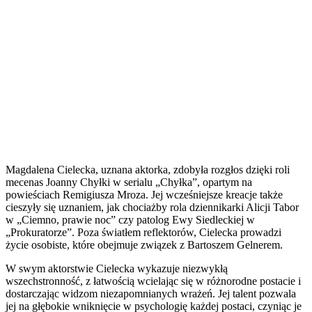
Magdalena Cielecka, uznana aktorka, zdobyła rozgłos dzięki roli
mecenas Joanny Chyłki w serialu „Chyłka”, opartym na
powieściach Remigiusza Mroza. Jej wcześniejsze kreacje także
cieszyły się uznaniem, jak chociażby rola dziennikarki Alicji Tabor
w „Ciemno, prawie noc” czy patolog Ewy Siedleckiej w
„Prokuratorze”. Poza światłem reflektorów, Cielecka prowadzi
życie osobiste, które obejmuje związek z Bartoszem Gelnerem.
W swym aktorstwie Cielecka wykazuje niezwykłą
wszechstronność, z łatwością wcielając się w różnorodne postacie i
dostarczając widzom niezapomnianych wrażeń. Jej talent pozwala
jej na głębokie wniknięcie w psychologię każdej postaci, czyniąc je