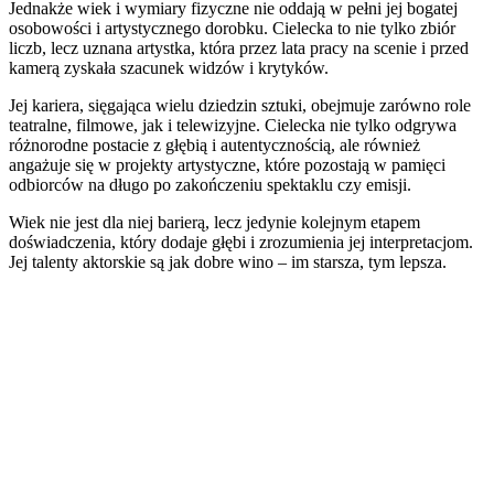
Jednakże wiek i wymiary fizyczne nie oddają w pełni jej bogatej
osobowości i artystycznego dorobku. Cielecka to nie tylko zbiór
liczb, lecz uznana artystka, która przez lata pracy na scenie i przed
kamerą zyskała szacunek widzów i krytyków.
Jej kariera, sięgająca wielu dziedzin sztuki, obejmuje zarówno role
teatralne, filmowe, jak i telewizyjne. Cielecka nie tylko odgrywa
różnorodne postacie z głębią i autentycznością, ale również
angażuje się w projekty artystyczne, które pozostają w pamięci
odbiorców na długo po zakończeniu spektaklu czy emisji.
Wiek nie jest dla niej barierą, lecz jedynie kolejnym etapem
doświadczenia, który dodaje głębi i zrozumienia jej interpretacjom.
Jej talenty aktorskie są jak dobre wino – im starsza, tym lepsza.