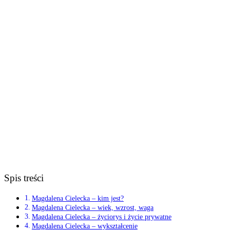
Spis treści
Magdalena Cielecka – kim jest?
Magdalena Cielecka – wiek, wzrost, waga
Magdalena Cielecka – życiorys i życie prywatne
Magdalena Cielecka – wykształcenie