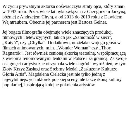
W życiu prywatnym aktorka doświadczyła straty ojca, który zmarł
w 1992 roku. Przez wiele lat była związana z Grzegorzem Jarzyną,
później z Andrzejem Chyrą, a od 2013 do 2019 roku z Dawidem
Wajntraubem. Obecnie jej partnerem jest Bartosz Gelner.
Jej bogata filmografia obejmuje wiele znaczących produkcji
filmowych i telewizyjnych, takich jak „Samotność w sieci”,
„Katyń”, czy „Chyłka”. Dodatkowo, udzielała swojego głosu w
filmach animowanych, m.in. „Wonder Woman” czy „Thor:
Ragnarok”. Jest również cenioną aktorką teatralną, współpracującą
z wieloma renomowanymi teatrami w Polsce i za granicą. Za swoje
osiągnięcia artystyczne otrzymała wiele nagród i wyróżnień, w tym
Złoty Krzyż Zasługi oraz Srebrny Medal „Zasłużony Kulturze
Gloria Artis”. Magdalena Cielecka jest nie tylko jedną z
najwybitniejszych aktorek polskiej sceny, ale także ikoną kultury
popularnej, inspirującą kolejne pokolenia artystów.