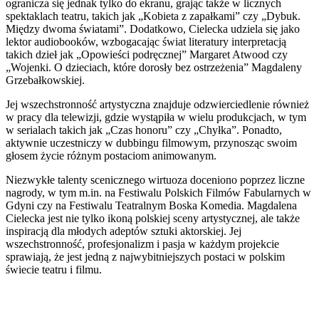
ogranicza się jednak tylko do ekranu, grając także w licznych
spektaklach teatru, takich jak „Kobieta z zapałkami” czy „Dybuk.
Między dwoma światami”. Dodatkowo, Cielecka udziela się jako
lektor audiobooków, wzbogacając świat literatury interpretacją
takich dzieł jak „Opowieści podręcznej” Margaret Atwood czy
„Wojenki. O dzieciach, które dorosły bez ostrzeżenia” Magdaleny
Grzebałkowskiej.
Jej wszechstronność artystyczna znajduje odzwierciedlenie również
w pracy dla telewizji, gdzie wystąpiła w wielu produkcjach, w tym
w serialach takich jak „Czas honoru” czy „Chyłka”. Ponadto,
aktywnie uczestniczy w dubbingu filmowym, przynosząc swoim
głosem życie różnym postaciom animowanym.
Niezwykłe talenty scenicznego wirtuoza doceniono poprzez liczne
nagrody, w tym m.in. na Festiwalu Polskich Filmów Fabularnych w
Gdyni czy na Festiwalu Teatralnym Boska Komedia. Magdalena
Cielecka jest nie tylko ikoną polskiej sceny artystycznej, ale także
inspiracją dla młodych adeptów sztuki aktorskiej. Jej
wszechstronność, profesjonalizm i pasja w każdym projekcie
sprawiają, że jest jedną z najwybitniejszych postaci w polskim
świecie teatru i filmu.