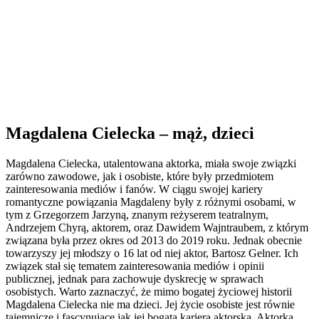
Magdalena Cielecka – mąż, dzieci
Magdalena Cielecka, utalentowana aktorka, miała swoje związki
zarówno zawodowe, jak i osobiste, które były przedmiotem
zainteresowania mediów i fanów. W ciągu swojej kariery
romantyczne powiązania Magdaleny były z różnymi osobami, w
tym z Grzegorzem Jarzyną, znanym reżyserem teatralnym,
Andrzejem Chyrą, aktorem, oraz Dawidem Wajntraubem, z którym
związana była przez okres od 2013 do 2019 roku. Jednak obecnie
towarzyszy jej młodszy o 16 lat od niej aktor, Bartosz Gelner. Ich
związek stał się tematem zainteresowania mediów i opinii
publicznej, jednak para zachowuje dyskrecję w sprawach
osobistych. Warto zaznaczyć, że mimo bogatej życiowej historii
Magdalena Cielecka nie ma dzieci. Jej życie osobiste jest równie
tajemnicze i fascynujące jak jej bogata kariera aktorska. Aktorka