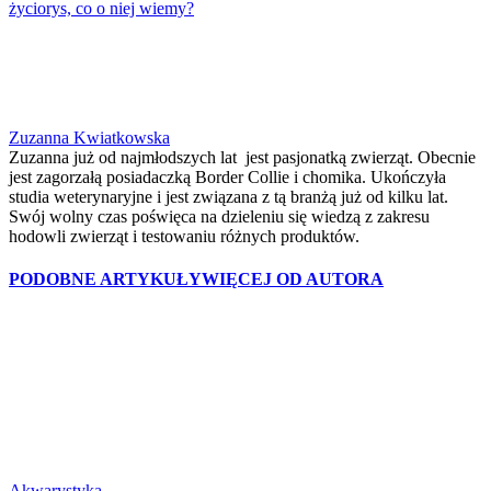
życiorys, co o niej wiemy?
Zuzanna Kwiatkowska
Zuzanna już od najmłodszych lat jest pasjonatką zwierząt. Obecnie
jest zagorzałą posiadaczką Border Collie i chomika. Ukończyła
studia weterynaryjne i jest związana z tą branżą już od kilku lat.
Swój wolny czas poświęca na dzieleniu się wiedzą z zakresu
hodowli zwierząt i testowaniu różnych produktów.
PODOBNE ARTYKUŁY
WIĘCEJ OD AUTORA
Akwarystyka