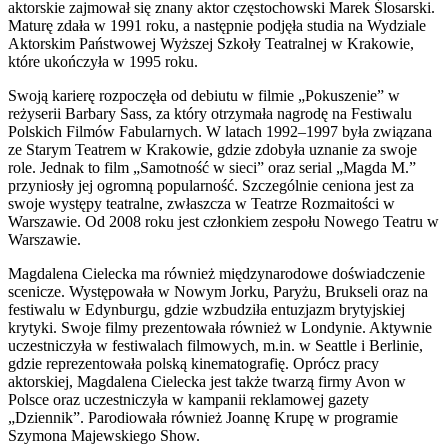
aktorskie zajmował się znany aktor częstochowski Marek Ślosarski.
Maturę zdała w 1991 roku, a następnie podjęła studia na Wydziale
Aktorskim Państwowej Wyższej Szkoły Teatralnej w Krakowie,
które ukończyła w 1995 roku.
Swoją karierę rozpoczęła od debiutu w filmie „Pokuszenie” w
reżyserii Barbary Sass, za który otrzymała nagrodę na Festiwalu
Polskich Filmów Fabularnych. W latach 1992–1997 była związana
ze Starym Teatrem w Krakowie, gdzie zdobyła uznanie za swoje
role. Jednak to film „Samotność w sieci” oraz serial „Magda M.”
przyniosły jej ogromną popularność. Szczególnie ceniona jest za
swoje występy teatralne, zwłaszcza w Teatrze Rozmaitości w
Warszawie. Od 2008 roku jest członkiem zespołu Nowego Teatru w
Warszawie.
Magdalena Cielecka ma również międzynarodowe doświadczenie
scenicze. Występowała w Nowym Jorku, Paryżu, Brukseli oraz na
festiwalu w Edynburgu, gdzie wzbudziła entuzjazm brytyjskiej
krytyki. Swoje filmy prezentowała również w Londynie. Aktywnie
uczestniczyła w festiwalach filmowych, m.in. w Seattle i Berlinie,
gdzie reprezentowała polską kinematografię. Oprócz pracy
aktorskiej, Magdalena Cielecka jest także twarzą firmy Avon w
Polsce oraz uczestniczyła w kampanii reklamowej gazety
„Dziennik”. Parodiowała również Joannę Krupę w programie
Szymona Majewskiego Show.