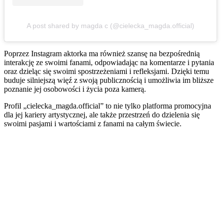
A post shared by magda c (@cielecka_magda.official)
Poprzez Instagram aktorka ma również szansę na bezpośrednią
interakcję ze swoimi fanami, odpowiadając na komentarze i pytania
oraz dzieląc się swoimi spostrzeżeniami i refleksjami. Dzięki temu
buduje silniejszą więź z swoją publicznością i umożliwia im bliższe
poznanie jej osobowości i życia poza kamerą.
Profil „cielecka_magda.official” to nie tylko platforma promocyjna
dla jej kariery artystycznej, ale także przestrzeń do dzielenia się
swoimi pasjami i wartościami z fanami na całym świecie.