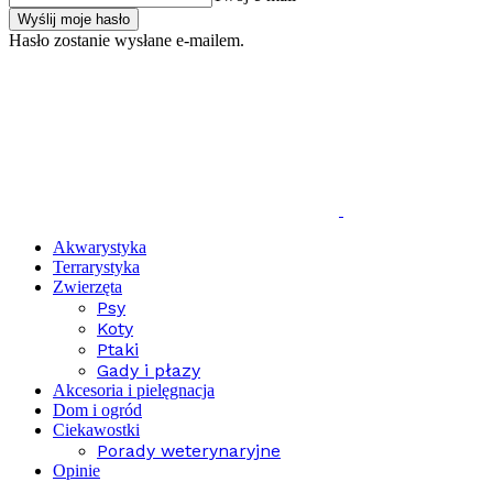
Hasło zostanie wysłane e-mailem.
Akwarystyka
Terrarystyka
Zwierzęta
Psy
Koty
Ptaki
Gady i płazy
Akcesoria i pielęgnacja
Dom i ogród
Ciekawostki
Porady weterynaryjne
Opinie