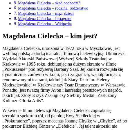
Magdalena Cielecka – skąd pochodzi?
Magdalena Cielecka – rodzina, rodzeństwo
Magdalena Cielecka – mąż, dzieci
Magdalena Cielecka – Instagram
Magdalena Cielecka – Wikipedia
Magdalena Cielecka – kim jest?
Magdalena Cielecka, urodzona w 1972 roku w Myszkowie, jest
wybitną polską aktorką teatralną, filmową i telewizyjną. Ukończyła
Wydział Aktorski Państwowej Wyższej Szkoły Teatralnej w
Krakowie w 1995 roku, debiutując na dużym ekranie w filmie
„Pokuszenie” pod reżyserią Barbary Sass. Jej kariera rozwijała się
dynamicznie, zarówno w kraju, jak i za granicą, współpracując z
renomowanymi teatrami, takimi jak Stary Teatr im. Heleny
Modrzejewskiej w Krakowie czy Teatr Dramatyczny w Warszawie.
Ponadto, jest twarzą firmy Avon i laureatką prestiżowych nagród,
takich jak Złoty Krzyż Zasługi czy Srebrny Medal „Zasłużony
Kulturze Gloria Artis”.
W świecie filmu i telewizji Magdalena Cielecka zapisała się
szerokim spektrum ról, od patolog Ewy Siedleckiej w
„Prokuratorze”, poprzez mecenas Joannę Chyłkę w „Chyłce”, aż po
prokurator Elżbietę Ginter w „Defekcie”. Jej talent aktorski nie