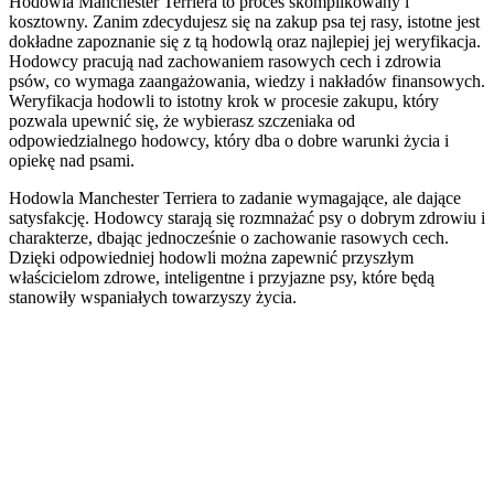
Hodowla Manchester Terriera to proces skomplikowany i
kosztowny. Zanim zdecydujesz się na zakup psa tej rasy, istotne jest
dokładne zapoznanie się z tą hodowlą oraz najlepiej jej weryfikacja.
Hodowcy pracują nad zachowaniem rasowych cech i zdrowia
psów, co wymaga zaangażowania, wiedzy i nakładów finansowych.
Weryfikacja hodowli to istotny krok w procesie zakupu, który
pozwala upewnić się, że wybierasz szczeniaka od
odpowiedzialnego hodowcy, który dba o dobre warunki życia i
opiekę nad psami.
Hodowla Manchester Terriera to zadanie wymagające, ale dające
satysfakcję. Hodowcy starają się rozmnażać psy o dobrym zdrowiu i
charakterze, dbając jednocześnie o zachowanie rasowych cech.
Dzięki odpowiedniej hodowli można zapewnić przyszłym
właścicielom zdrowe, inteligentne i przyjazne psy, które będą
stanowiły wspaniałych towarzyszy życia.