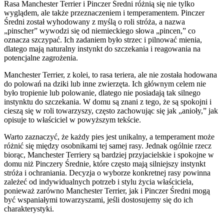
Rasa Manchester Terrier i Pinczer Średni różnią się nie tylko
wyglądem, ale także przeznaczeniem i temperamentem. Pinczer
Średni został wyhodowany z myślą o roli stróża, a nazwa
„pinscher” wywodzi się od niemieckiego słowa „pincen,” co
oznacza szczypać. Ich zadaniem było strzec i pilnować mienia,
dlatego mają naturalny instynkt do szczekania i reagowania na
potencjalne zagrożenia.
Manchester Terrier, z kolei, to rasa teriera, ale nie została hodowana
do polowań na dziki lub inne zwierzęta. Ich głównym celem nie
było tropienie lub polowanie, dlatego nie posiadają tak silnego
instynktu do szczekania. W domu są znani z tego, że są spokojni i
cieszą się w roli towarzyszy, często zachowując się jak „anioły,” jak
opisuje to właściciel w powyższym tekście.
Warto zaznaczyć, że każdy pies jest unikalny, a temperament może
różnić się między osobnikami tej samej rasy. Jednak ogólnie rzecz
biorąc, Manchester Terriery są bardziej przyjacielskie i spokojne w
domu niż Pinczery Średnie, które często mają silniejszy instynkt
stróża i ochraniania. Decyzja o wyborze konkretnej rasy powinna
zależeć od indywidualnych potrzeb i stylu życia właściciela,
ponieważ zarówno Manchester Terrier, jak i Pinczer Średni mogą
być wspaniałymi towarzyszami, jeśli dostosujemy się do ich
charakterystyki.