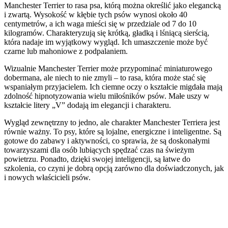
Manchester Terrier to rasa psa, którą można określić jako elegancką
i zwartą. Wysokość w kłębie tych psów wynosi około 40
centymetrów, a ich waga mieści się w przedziale od 7 do 10
kilogramów. Charakteryzują się krótką, gładką i lśniącą sierścią,
która nadaje im wyjątkowy wygląd. Ich umaszczenie może być
czarne lub mahoniowe z podpalaniem.
Wizualnie Manchester Terrier może przypominać miniaturowego
dobermana, ale niech to nie zmyli – to rasa, która może stać się
wspaniałym przyjacielem. Ich ciemne oczy o kształcie migdała mają
zdolność hipnotyzowania wielu miłośników psów. Małe uszy w
kształcie litery „V” dodają im elegancji i charakteru.
Wygląd zewnętrzny to jedno, ale charakter Manchester Terriera jest
równie ważny. To psy, które są lojalne, energiczne i inteligentne. Są
gotowe do zabawy i aktywności, co sprawia, że ​​są doskonałymi
towarzyszami dla osób lubiących spędzać czas na świeżym
powietrzu. Ponadto, dzięki swojej inteligencji, są łatwe do
szkolenia, co czyni je dobrą opcją zarówno dla doświadczonych, jak
i nowych właścicieli psów.