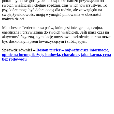
potrafi być dość głośny. Jednak są także bardzo przywiązani do
swoich właścicieli i chętnie spędzają czas w ich towarzystwie. To
psy, które mogą być dobrą opcją dla rodzin, ale ze względu na
swoją żywiołowość, mogą wymagać pilnowania w obecności
małych dzieci.
Manchester Terrier to rasa psów, która jest inteligentna, czujna,
energiczna i przywiązana do swoich właścicieli. Jeśli masz czas na
aktywność fizyczną, stymulację umysłową i szkolenie, ta rasa może
być doskonałym psem towarzyszącym i stróżującym.
Sprawdź również –
Boston terrier – najważniejsze informacje,
opinie na forum, ile żyje, hodowla, charakter, jaka karma, cena
bez rodowodu