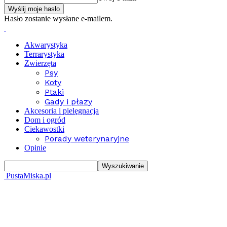
Hasło zostanie wysłane e-mailem.
Akwarystyka
Terrarystyka
Zwierzęta
Psy
Koty
Ptaki
Gady i płazy
Akcesoria i pielęgnacja
Dom i ogród
Ciekawostki
Porady weterynaryjne
Opinie
PustaMiska.pl