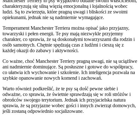
Manchester Terriery to psy wyjątkowo oddane swoim właścicielom,
charakteryzują się silną więzią emocjonalną i lojalnością wobec
ludzi. Są to zwierzęta, które pragną uwagi i bliskości ze swoimi
opiekunami, jednak nie są nadmiernie wymagające.
Temperament Manchester Terriera można opisać jako przyjazny,
towarzyski i pełen energii. Te psy mają niezwykle przyjemny
charakter, co sprawia, że są doskonałymi towarzyszami dla rodzin i
osób samotnych. Chętnie spędzają czas z ludźmi i cieszą się z
każdej okazji do zabawy i aktywności.
Co ważne, choć Manchester Terriery pragną uwagi, nie są uciążliwe
ani nadmiernie dominujące. Są posłuszne i gotowe do współpracy,
co ułatwia ich wychowanie i szkolenie. Ich inteligencja pozwala na
szybkie opanowanie nowych komend i zachowań.
Warto również podkreślić, że te psy są dość pewne siebie i
odważne, co sprawia, że świetnie sprawdzają się w roli stróżów i
obrońców swojego terytorium. Jednak ich przyjacielska natura
sprawia, że są przyjazne wobec gości i innych zwierząt domowych,
jeśli zostaną odpowiednio socjalizowane.