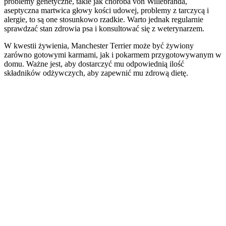
problemy genetyczne, takie jak choroba von Willebranda,
aseptyczna martwica głowy kości udowej, problemy z tarczycą i
alergie, to są one stosunkowo rzadkie. Warto jednak regularnie
sprawdzać stan zdrowia psa i konsultować się z weterynarzem.
W kwestii żywienia, Manchester Terrier może być żywiony
zarówno gotowymi karmami, jak i pokarmem przygotowywanym w
domu. Ważne jest, aby dostarczyć mu odpowiednią ilość
składników odżywczych, aby zapewnić mu zdrową dietę.