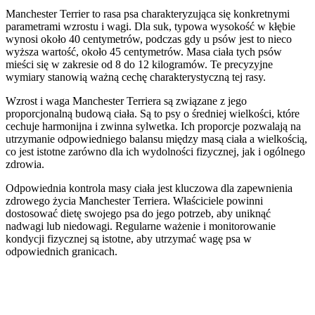
Manchester Terrier to rasa psa charakteryzująca się konkretnymi
parametrami wzrostu i wagi. Dla suk, typowa wysokość w kłębie
wynosi około 40 centymetrów, podczas gdy u psów jest to nieco
wyższa wartość, około 45 centymetrów. Masa ciała tych psów
mieści się w zakresie od 8 do 12 kilogramów. Te precyzyjne
wymiary stanowią ważną cechę charakterystyczną tej rasy.
Wzrost i waga Manchester Terriera są związane z jego
proporcjonalną budową ciała. Są to psy o średniej wielkości, które
cechuje harmonijna i zwinna sylwetka. Ich proporcje pozwalają na
utrzymanie odpowiedniego balansu między masą ciała a wielkością,
co jest istotne zarówno dla ich wydolności fizycznej, jak i ogólnego
zdrowia.
Odpowiednia kontrola masy ciała jest kluczowa dla zapewnienia
zdrowego życia Manchester Terriera. Właściciele powinni
dostosować dietę swojego psa do jego potrzeb, aby uniknąć
nadwagi lub niedowagi. Regularne ważenie i monitorowanie
kondycji fizycznej są istotne, aby utrzymać wagę psa w
odpowiednich granicach.