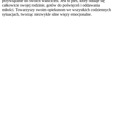
przywiązanie do swoich właścicieli. Jest to pies, który oddaje się
całkowicie swojej rodzinie, gotów do poświęceń i oddawania
miłości. Towarzyszy swoim opiekunom we wszystkich codziennych
sytuacjach, tworząc niezwykle silne więzy emocjonalne.