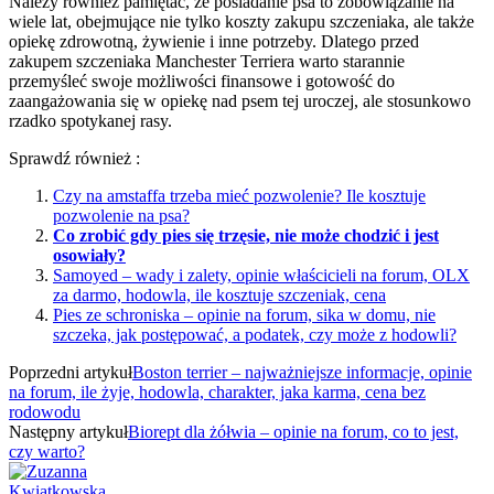
Należy również pamiętać, że posiadanie psa to zobowiązanie na
wiele lat, obejmujące nie tylko koszty zakupu szczeniaka, ale także
opiekę zdrowotną, żywienie i inne potrzeby. Dlatego przed
zakupem szczeniaka Manchester Terriera warto starannie
przemyśleć swoje możliwości finansowe i gotowość do
zaangażowania się w opiekę nad psem tej uroczej, ale stosunkowo
rzadko spotykanej rasy.
Sprawdź również :
Czy na amstaffa trzeba mieć pozwolenie? Ile kosztuje
pozwolenie na psa?
Co zrobić gdy pies się trzęsie, nie może chodzić i jest
osowiały?
Samoyed – wady i zalety, opinie właścicieli na forum, OLX
za darmo, hodowla, ile kosztuje szczeniak, cena
Pies ze schroniska – opinie na forum, sika w domu, nie
szczeka, jak postępować, a podatek, czy może z hodowli?
Poprzedni artykuł
Boston terrier – najważniejsze informacje, opinie
na forum, ile żyje, hodowla, charakter, jaka karma, cena bez
rodowodu
Następny artykuł
Biorept dla żółwia – opinie na forum, co to jest,
czy warto?