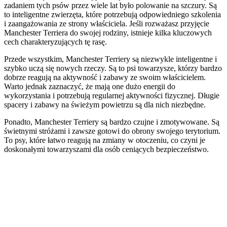
zadaniem tych psów przez wiele lat było polowanie na szczury. Są
to inteligentne zwierzęta, które potrzebują odpowiedniego szkolenia
i zaangażowania ze strony właściciela. Jeśli rozważasz przyjęcie
Manchester Terriera do swojej rodziny, istnieje kilka kluczowych
cech charakteryzujących tę rasę.
Przede wszystkim, Manchester Terriery są niezwykle inteligentne i
szybko uczą się nowych rzeczy. Są to psi towarzysze, którzy bardzo
dobrze reagują na aktywność i zabawy ze swoim właścicielem.
Warto jednak zaznaczyć, że mają one dużo energii do
wykorzystania i potrzebują regularnej aktywności fizycznej. Długie
spacery i zabawy na świeżym powietrzu są dla nich niezbędne.
Ponadto, Manchester Terriery są bardzo czujne i zmotywowane. Są
świetnymi stróżami i zawsze gotowi do obrony swojego terytorium.
To psy, które łatwo reagują na zmiany w otoczeniu, co czyni je
doskonałymi towarzyszami dla osób ceniących bezpieczeństwo.