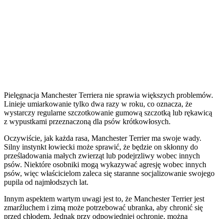
Pielęgnacja Manchester Terriera nie sprawia większych problemów.
Linieje umiarkowanie tylko dwa razy w roku, co oznacza, że
wystarczy regularne szczotkowanie gumową szczotką lub rękawicą
z wypustkami przeznaczoną dla psów krótkowłosych.
Oczywiście, jak każda rasa, Manchester Terrier ma swoje wady.
Silny instynkt łowiecki może sprawić, że będzie on skłonny do
prześladowania małych zwierząt lub podejrzliwy wobec innych
psów. Niektóre osobniki mogą wykazywać agresję wobec innych
psów, więc właścicielom zaleca się staranne socjalizowanie swojego
pupila od najmłodszych lat.
Innym aspektem wartym uwagi jest to, że Manchester Terrier jest
zmarźluchem i zimą może potrzebować ubranka, aby chronić się
przed chłodem. Jednak przy odpowiedniej ochronie, można