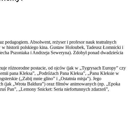
az pedagogiem. Absolwent, reżyser i profesor nauk teatralnych
 w historii polskiego kina. Gustaw Holoubek, Tadeusz Łomnicki i
iecha Pszoniaka i Andrzeja Seweryna). Zdobył ponad dwadzieścia
ejmuje różnorodne postacie, od ojców (jak w „Tygrysach Europy” czy
ademii pana Kleksa”, „Podróżach Pana Kleksa”, „Panu Kleksie w
sterskie („Zabij mnie glino” i „Ostatnia misja”). Jego
ych (jak „Wrota Baldura”) oraz filmów animowanych (np. „Epoka
truś Pan”, „Lemony Snicket: Seria niefortunnych zdarzeń”,