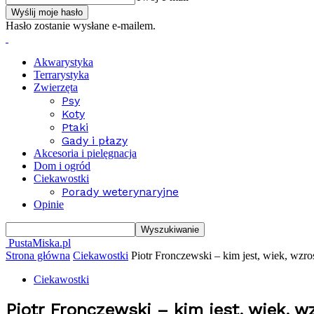
Hasło zostanie wysłane e-mailem.
Akwarystyka
Terrarystyka
Zwierzęta
Psy
Koty
Ptaki
Gady i płazy
Akcesoria i pielęgnacja
Dom i ogród
Ciekawostki
Porady weterynaryjne
Opinie
PustaMiska.pl
Strona główna
Ciekawostki
Piotr Fronczewski – kim jest, wiek, wzrost
Ciekawostki
Piotr Fronczewski – kim jest, wiek, w