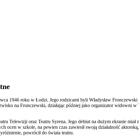
atne
czerwca 1946 roku w Łodzi. Jego rodzicami byli Władysław Fronczewski
azwisko na Fronczewski, działając później jako organizator widowni w 
Teatru Telewizji oraz Teatru Syrena. Jego debiut na dużym ekranie miał
ch ocen w szkole, na pewien czas zawiesił swoją działalność aktorsk
óżnienie, powrócił do świata teatru.