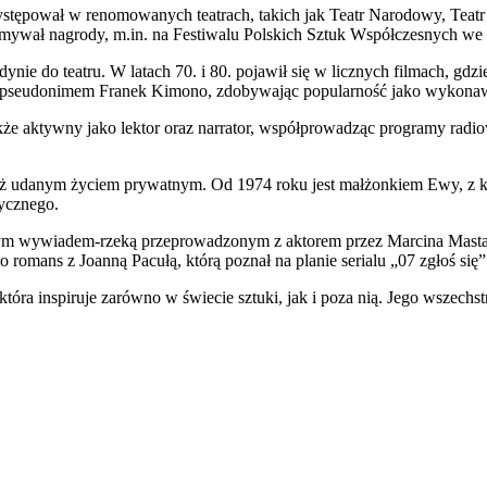
a występował w renomowanych teatrach, takich jak Teatr Narodowy, Te
zymywał nagrody, m.in. na Festiwalu Polskich Sztuk Współczesnych we
nie do teatru. W latach 70. i 80. pojawił się w licznych filmach, gdz
d pseudonimem Franek Kimono, zdobywając popularność jako wykonaw
także aktywny jako lektor oraz narrator, współprowadząc programy radiow
eż udanym życiem prywatnym. Od 1974 roku jest małżonkiem Ewy, z kt
tycznego.
nym wywiadem-rzeką przeprowadzonym z aktorem przez Marcina Mastale
romans z Joanną Pacułą, którą poznał na planie serialu „07 zgłoś się”
 która inspiruje zarówno w świecie sztuki, jak i poza nią. Jego wszechst