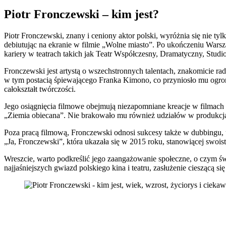
Piotr Fronczewski – kim jest?
Piotr Fronczewski, znany i ceniony aktor polski, wyróżnia się nie ty
debiutując na ekranie w filmie „Wolne miasto”. Po ukończeniu Warsz
kariery w teatrach takich jak Teatr Współczesny, Dramatyczny, Studi
Fronczewski jest artystą o wszechstronnych talentach, znakomicie r
w tym postacią śpiewającego Franka Kimono, co przyniosło mu ogrom
całokształt twórczości.
Jego osiągnięcia filmowe obejmują niezapomniane kreacje w filmach 
„Ziemia obiecana”. Nie brakowało mu również udziałów w produkcjach
Poza pracą filmową, Fronczewski odnosi sukcesy także w dubbingu,
„Ja, Fronczewski”, która ukazała się w 2015 roku, stanowiącej swois
Wreszcie, warto podkreślić jego zaangażowanie społeczne, o czym św
najjaśniejszych gwiazd polskiego kina i teatru, zasłużenie cieszącą 