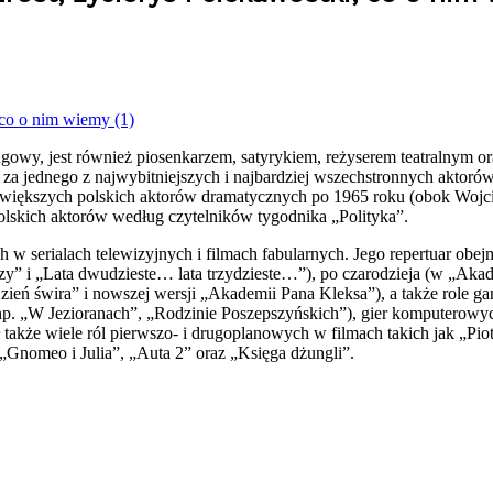
ingowy, jest również piosenkarzem, satyrykiem, reżyserem teatralnym or
a jednego z najwybitniejszych i najbardziej wszechstronnych aktorów
ajwiększych polskich aktorów dramatycznych po 1965 roku (obok Wojc
polskich aktorów według czytelników tygodnika „Polityka”.
ych w serialach telewizyjnych i filmach fabularnych. Jego repertuar ob
czy” i „Lata dwudzieste… lata trzydzieste…”), po czarodzieja (w „Ak
zień świra” i nowszej wersji „Akademii Pana Kleksa”), a także role gang
 (np. „W Jezioranach”, „Rodzinie Poszepszyńskich”), gier komputerow
także wiele ról pierwszo- i drugoplanowych w filmach takich jak „Pio
„Gnomeo i Julia”, „Auta 2” oraz „Księga dżungli”.