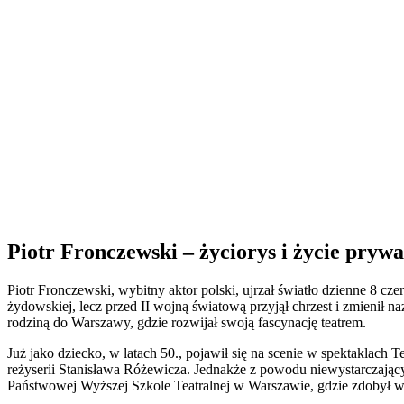
Piotr Fronczewski – życiorys i życie pryw
Piotr Fronczewski, wybitny aktor polski, ujrzał światło dzienne 8 
żydowskiej, lecz przed II wojną światową przyjął chrzest i zmienił n
rodziną do Warszawy, gdzie rozwijał swoją fascynację teatrem.
Już jako dziecko, w latach 50., pojawił się na scenie w spektaklach 
reżyserii Stanisława Różewicza. Jednakże z powodu niewystarczający
Państwowej Wyższej Szkole Teatralnej w Warszawie, gdzie zdobył wyr