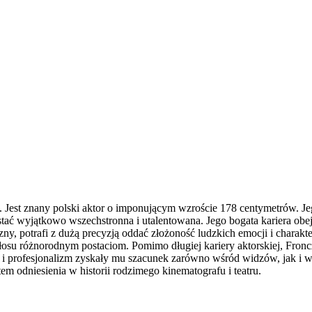
. Jest znany polski aktor o imponującym wzroście 178 centymetrów. J
tać wyjątkowo wszechstronna i utalentowana. Jego bogata kariera obejm
czny, potrafi z dużą precyzją oddać złożoność ludzkich emocji i chara
łosu różnorodnym postaciom. Pomimo długiej kariery aktorskiej, Fro
 i profesjonalizm zyskały mu szacunek zarówno wśród widzów, jak i wś
m odniesienia w historii rodzimego kinematografu i teatru.