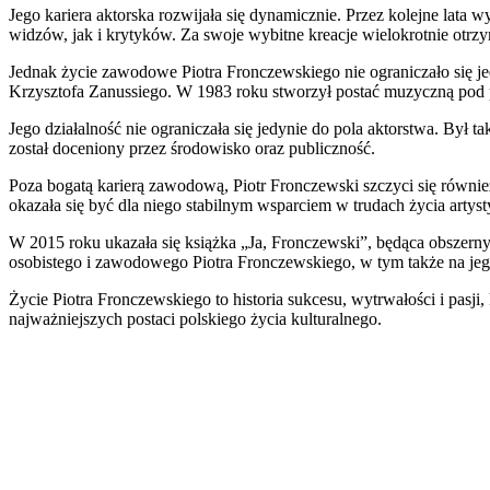
Jego kariera aktorska rozwijała się dynamicznie. Przez kolejne lat
widzów, jak i krytyków. Za swoje wybitne kreacje wielokrotnie otr
Jednak życie zawodowe Piotra Fronczewskiego nie ograniczało się jedy
Krzysztofa Zanussiego. W 1983 roku stworzył postać muzyczną po
Jego działalność nie ograniczała się jedynie do pola aktorstwa. Był 
został doceniony przez środowisko oraz publiczność.
Poza bogatą karierą zawodową, Piotr Fronczewski szczyci się równi
okazała się być dla niego stabilnym wsparciem w trudach życia artys
W 2015 roku ukazała się książka „Ja, Fronczewski”, będąca obszer
osobistego i zawodowego Piotra Fronczewskiego, w tym także na jego 
Życie Piotra Fronczewskiego to historia sukcesu, wytrwałości i pasji,
najważniejszych postaci polskiego życia kulturalnego.