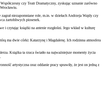
atr Współczesny czy Teatr Dramatyczny, zyskując uznanie zarówno
 Wrocławiu.
ie zagrał niezapomniane role, m.in. w dziełach Andrzeja Wajdy czy
ca żartobliwych piosenek.
e i czytając książki na antenie rozgłośni. Jego wkład w kulturę
órą ma dwie córki: Katarzynę i Magdalenę. Ich rodzinna atmosfera
rza. Książka ta rzuca światło na najważniejsze momenty życia
.
ronność artystyczna oraz oddanie pracy sprawiły, że jest on jedną z