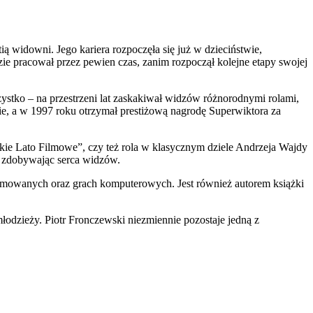
ią widowni. Jego kariera rozpoczęła się już w dzieciństwie,
ie pracował przez pewien czas, zanim rozpoczął kolejne etapy swojej
zystko – na przestrzeni lat zaskakiwał widzów różnorodnymi rolami,
ie, a w 1997 roku otrzymał prestiżową nagrodę Superwiktora za
skie Lato Filmowe”, czy też rola w klasycznym dziele Andrzeja Wajdy
, zdobywając serca widzów.
nimowanych oraz grach komputerowych. Jest również autorem książki
łodzieży. Piotr Fronczewski niezmiennie pozostaje jedną z