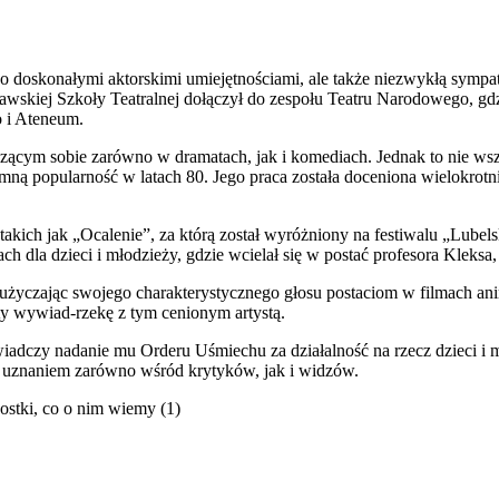
lko doskonałymi aktorskimi umiejętnościami, ale także niezwykłą sympat
awskiej Szkoły Teatralnej dołączył do zespołu Teatru Narodowego, gdz
o i Ateneum.
adzącym sobie zarówno w dramatach, jak i komediach. Jednak to nie ws
ną popularność w latach 80. Jego praca została doceniona wielokrotn
takich jak „Ocalenie”, za którą został wyróżniony na festiwalu „Lubel
 dla dzieci i młodzieży, gdzie wcielał się w postać profesora Kleksa
 użyczając swojego charakterystycznego głosu postaciom w filmach a
ty wywiad-rzekę z tym cenionym artystą.
iadczy nadanie mu Orderu Uśmiechu za działalność na rzecz dzieci i m
się uznaniem zarówno wśród krytyków, jak i widzów.