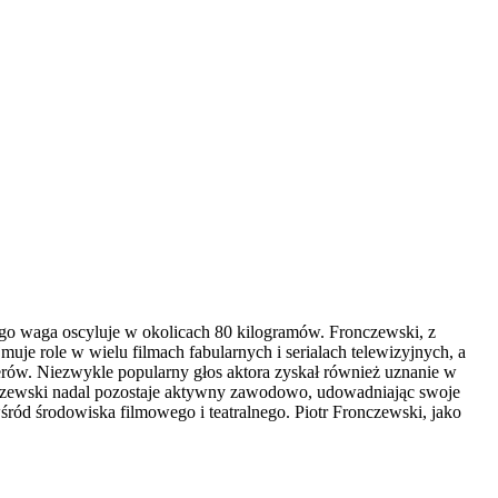
ego waga oscyluje w okolicach 80 kilogramów. Fronczewski, z
uje role w wielu filmach fabularnych i serialach telewizyjnych, a
kterów. Niezwykle popularny głos aktora zyskał również uznanie w
nczewski nadal pozostaje aktywny zawodowo, udowadniając swoje
ród środowiska filmowego i teatralnego. Piotr Fronczewski, jako