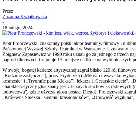
Przez
Zuzanna Kwiatkowska
-
18 lutego, 2024
Piotr Fronczewski, znakomity polski aktor teatralny, filmowy i dubb
Państwowej Wyższej Szkoły Teatralnej w Warszawie. Uznawany jest z
Zbigniew Zapasiewicz w 1990 roku uznali go za jednego z trzech n
nagród filmowych i zajmuje 15. miejsce na liście najwybitniejszych 
W swojej bogatej karierze artystycznej zagrał blisko 120 ról filmow
„Rodzinie zastępczej”), przez Fryderyka („Miłość ci wszystko wyba
kosmosie” i „Tryumfie pana Kleksa”), lekarza („Cesarskie cięcie”, „D
charakterystyczny głos znany jest z licznych słuchowisk radiowych
lodowcowa”, gdzie użyczał głosu postaci Diego). Fronczewski zagrał 
„Królewna Śnieżka i siedmiu krasnoludków”, „Opowieść wigilijna”, 