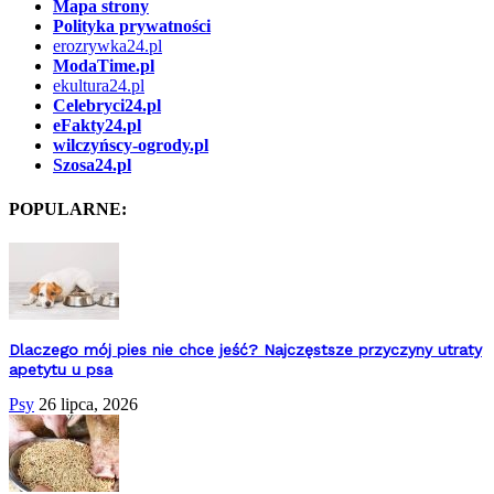
Mapa strony
Polityka prywatności
erozrywka24.pl
ModaTime.pl
ekultura24.pl
Celebryci24.pl
eFakty24.pl
wilczyńscy-ogrody.pl
Szosa24.pl
POPULARNE:
Dlaczego mój pies nie chce jeść? Najczęstsze przyczyny utraty
apetytu u psa
Psy
26 lipca, 2026