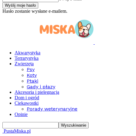
Hasło zostanie wysłane e-mailem.
Akwarystyka
Terrarystyka
Zwierzęta
Psy
Koty
Ptaki
Gady i płazy
Akcesoria i pielęgnacja
Dom i ogród
Ciekawostki
Porady weterynaryjne
Opinie
PustaMiska.pl