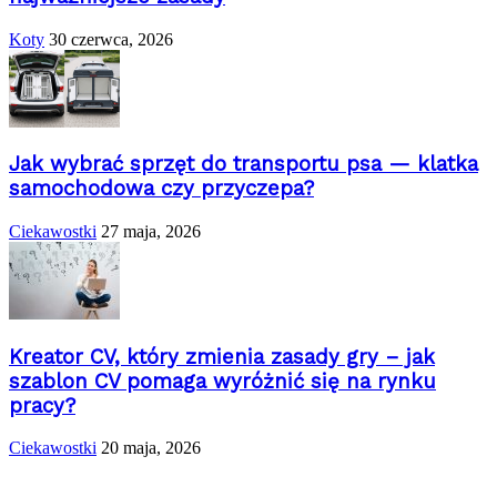
Koty
30 czerwca, 2026
Jak wybrać sprzęt do transportu psa — klatka
samochodowa czy przyczepa?
Ciekawostki
27 maja, 2026
Kreator CV, który zmienia zasady gry – jak
szablon CV pomaga wyróżnić się na rynku
pracy?
Ciekawostki
20 maja, 2026