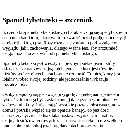
Spaniel tybetański – szczeniak
Szczeniaki spaniela tybetańskiego charakteryzują się specyficznymi
cechami charakteru, które warto rozważyć przed podjęciem decyzji
o adopcji takiego psa. Rasy różnią się zarówno pod względem
wyglądu, jak i zachowania, dlatego ważne jest, aby zrozumieć,
czego można oczekiwać od spaniela tybetańskiego.
Spaniel tybetański jest wesołym i pewnym siebie psem, który
odznacza się nadzwyczajną inteligencją. Jednak jest również
nieufny wobec obcych i zachowuje czujność. To pies, który jest
lojalny wobec swojej rodziny, ale jednocześnie wykazuje
niezależność.
Osoby rozpoczynające swoją przygodę z opieką nad spanielem
tybetańskim mogą być zaskoczone, jak te psy przypominają w
zachowaniu koty. Lubią zająć wysokie pozycje obserwacyjne w
domu i potrafią wspiąć się na oparcie kanapy, co jest dość
charakterystyczne. Jednak taka postawa wynika z ich natury
czujnych stróżów, gotowych zaalarmować opiekuna o wszelkich
potencjalnie niepokojących wydarzeniach w otoczeniu.