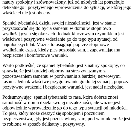
natury spokojny i zrównoważony, już od młodych lat potrzebuje
delikatnego i pozytywnego wprowadzenia do sytuacji, w której jego
właściciel nie jest obecny.
Spaniel tybetański, dzięki swojej niezależności, jest w stanie
przystosować się do bycia samemu w domu w stopniowo
wydłużających się okresach. Jednak kluczowym czynnikiem jest
właściwe i pozytywne wdrażanie go do tego typu sytuacji od
najmłodszych lat. Można to osiągnąć poprzez stopniowe
wydłużanie czasu, kiedy pies pozostaje sam, i zapewniając mu
bezpieczne i komfortowe warunki.
Warto podkreślić, że spaniel tybetański jest z natury spokojny, co
sprawia, że jest bardziej odporny na stres związanym z
pozostawaniem samemu w porównaniu z bardziej nerwowymi
rasami. Jednak właściwe przygotowanie go do tej sytuacji, poprzez
pozytywne wrażenia i bezpieczne warunki, jest nadal niezbędne.
Podsumowując, spaniel tybetański to rasa, która dobrze znosi
samotność w domu dzięki swojej niezależności, ale ważne jest
odpowiednie wprowadzenie go do tego typu sytuacji od młodości.
To pies, który może cieszyć się spokojem i poczuciem
bezpieczeństwa, gdy jest pozostawiony sam, pod warunkiem że jest
to robione w sposób delikatny i pozytywny.