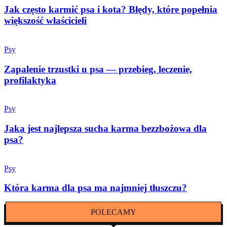
Jak często karmić psa i kota? Błędy, które popełnia
większość właścicieli
Psy
Zapalenie trzustki u psa — przebieg, leczenie,
profilaktyka
Psy
Jaka jest najlepsza sucha karma bezzbożowa dla
psa?
Psy
Która karma dla psa ma najmniej tłuszczu?
POLECAMY