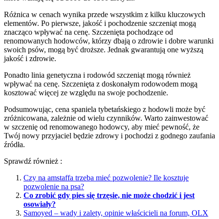
Różnica w cenach wynika przede wszystkim z kilku kluczowych
elementów. Po pierwsze, jakość i pochodzenie szczeniąt mogą
znacząco wpływać na cenę. Szczenięta pochodzące od
renomowanych hodowców, którzy dbają o zdrowie i dobre warunki
swoich psów, mogą być droższe. Jednak gwarantują one wyższą
jakość i zdrowie.
Ponadto linia genetyczna i rodowód szczeniąt mogą również
wpływać na cenę. Szczenięta z doskonałym rodowodem mogą
kosztować więcej ze względu na swoje pochodzenie.
Podsumowując, cena spaniela tybetańskiego z hodowli może być
zróżnicowana, zależnie od wielu czynników. Warto zainwestować
w szczenię od renomowanego hodowcy, aby mieć pewność, że
Twój nowy przyjaciel będzie zdrowy i pochodzi z godnego zaufania
źródła.
Sprawdź również :
Czy na amstaffa trzeba mieć pozwolenie? Ile kosztuje
pozwolenie na psa?
Co zrobić gdy pies się trzęsie, nie może chodzić i jest
osowiały?
Samoyed – wady i zalety, opinie właścicieli na forum, OLX