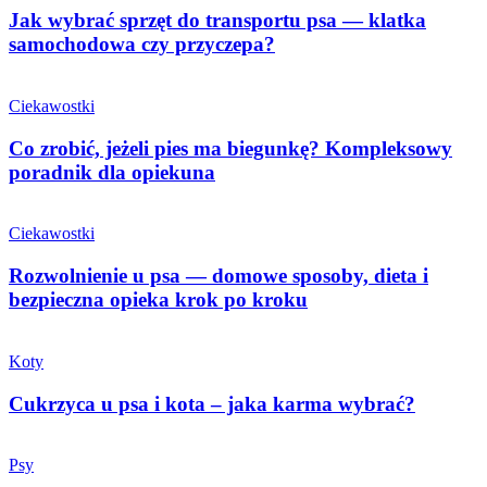
Jak wybrać sprzęt do transportu psa — klatka
samochodowa czy przyczepa?
Ciekawostki
Co zrobić, jeżeli pies ma biegunkę? Kompleksowy
poradnik dla opiekuna
Ciekawostki
Rozwolnienie u psa — domowe sposoby, dieta i
bezpieczna opieka krok po kroku
Koty
Cukrzyca u psa i kota – jaka karma wybrać?
Psy