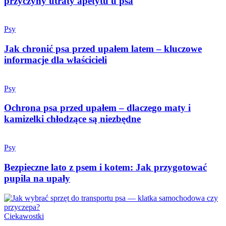
przyczyny utraty apetytu u psa
Psy
Jak chronić psa przed upałem latem – kluczowe
informacje dla właścicieli
Psy
Ochrona psa przed upałem – dlaczego maty i
kamizelki chłodzące są niezbędne
Psy
Bezpieczne lato z psem i kotem: Jak przygotować
pupila na upały
Ciekawostki