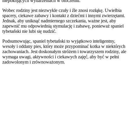
niepokojących wydarzeniach w otoczeniu.
Wobec rodziny jest niezwykle czuły i źle znosi rozłąkę. Uwielbia
spacery, ciekawe zabawy i kontakt z dziećmi i innymi zwierzętami.
Jednak, aby uniknąć nadmiernego szczekania, ważne jest, aby
zapewnić mu odpowiednią stymulację i zabawę, ponieważ spaniel
tybetański nie lubi się nudzić.
Podsumowując, spaniel tybetański to wyjątkowo inteligentny,
wesoły i oddany pies, który może przypominać kotka w niektórych
zachowaniach. Jest doskonałym stróżem i towarzyszem rodziny, ale
wymaga uwagi, aktywności i ciekawych zajęć, aby być w pełni
zadowolonym i zrównoważonym.