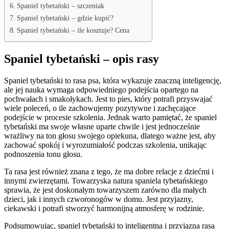
Spaniel tybetański – szczeniak
Spaniel tybetański – gdzie kupić?
Spaniel tybetański – ile kosztuje? Cena
Spaniel tybetański – opis rasy
Spaniel tybetański to rasa psa, która wykazuje znaczną inteligencję,
ale jej nauka wymaga odpowiedniego podejścia opartego na
pochwałach i smakołykach. Jest to pies, który potrafi przyswajać
wiele poleceń, o ile zachowujemy pozytywne i zachęcające
podejście w procesie szkolenia. Jednak warto pamiętać, że spaniel
tybetański ma swoje własne uparte chwile i jest jednocześnie
wrażliwy na ton głosu swojego opiekuna, dlatego ważne jest, aby
zachować spokój i wyrozumiałość podczas szkolenia, unikając
podnoszenia tonu głosu.
Ta rasa jest również znana z tego, że ma dobre relacje z dziećmi i
innymi zwierzętami. Towarzyska natura spaniela tybetańskiego
sprawia, że jest doskonałym towarzyszem zarówno dla małych
dzieci, jak i innych czworonogów w domu. Jest przyjazny,
ciekawski i potrafi stworzyć harmonijną atmosferę w rodzinie.
Podsumowując, spaniel tybetański to inteligentna i przyjazna rasa