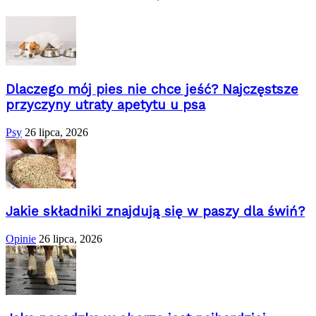
Dlaczego mój pies nie chce jeść? Najczęstsze
przyczyny utraty apetytu u psa
Psy
26 lipca, 2026
Jakie składniki znajdują się w paszy dla świń?
Opinie
26 lipca, 2026