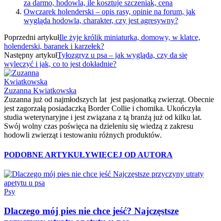
za darmo, hodowla, ile kosztuje szczeniak, cena
Owczarek holenderski – opis rasy, opinie na forum, jak
wygląda hodowla, charakter, czy jest agresywny?
Poprzedni artykuł
Ile żyje królik miniaturka, domowy, w klatce,
holenderski, baranek i karzełek?
Następny artykuł
Tyłozgryz u psa – jak wygląda, czy da się
wyleczyć i jak, co to jest dokładnie?
Zuzanna Kwiatkowska
Zuzanna już od najmłodszych lat jest pasjonatką zwierząt. Obecnie
jest zagorzałą posiadaczką Border Collie i chomika. Ukończyła
studia weterynaryjne i jest związana z tą branżą już od kilku lat.
Swój wolny czas poświęca na dzieleniu się wiedzą z zakresu
hodowli zwierząt i testowaniu różnych produktów.
PODOBNE ARTYKUŁY
WIĘCEJ OD AUTORA
Psy
Dlaczego mój pies nie chce jeść? Najczęstsze