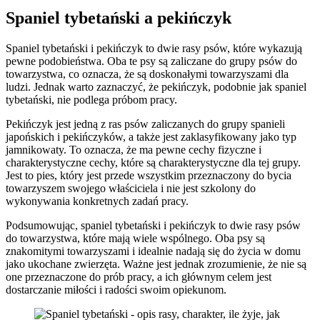
Spaniel tybetański a pekińczyk
Spaniel tybetański i pekińczyk to dwie rasy psów, które wykazują
pewne podobieństwa. Oba te psy są zaliczane do grupy psów do
towarzystwa, co oznacza, że są doskonałymi towarzyszami dla
ludzi. Jednak warto zaznaczyć, że pekińczyk, podobnie jak spaniel
tybetański, nie podlega próbom pracy.
Pekińczyk jest jedną z ras psów zaliczanych do grupy spanieli
japońskich i pekińczyków, a także jest zaklasyfikowany jako typ
jamnikowaty. To oznacza, że ma pewne cechy fizyczne i
charakterystyczne cechy, które są charakterystyczne dla tej grupy.
Jest to pies, który jest przede wszystkim przeznaczony do bycia
towarzyszem swojego właściciela i nie jest szkolony do
wykonywania konkretnych zadań pracy.
Podsumowując, spaniel tybetański i pekińczyk to dwie rasy psów
do towarzystwa, które mają wiele wspólnego. Oba psy są
znakomitymi towarzyszami i idealnie nadają się do życia w domu
jako ukochane zwierzęta. Ważne jest jednak zrozumienie, że nie są
one przeznaczone do prób pracy, a ich głównym celem jest
dostarczanie miłości i radości swoim opiekunom.