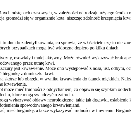
 różnych odstępach czasowych, w zależności od rodzaju użytego środka 
ncja gromadzi się w organizmie kota, niszcząc zdolność krzepnięcia k
i trudne do zidentyfikowania, co sprawia, że właściciele często nie za
których przypadkach mogą być widoczne dopiero po kilku dniach.
apatyczny, osowiały i mniej aktywny. Może również wykazywać brak ape
wodowanego przez utratę krwi.
szczury jest krwawienie. Może ono występować z nosa, ust, odbytu, o
 biegunkę z domieszką krwi.
 na skórze lub obrzęki w wyniku krwawienia do tkanek miękkich. Należy
e krwawienia.
kot może mieć trudności z oddychaniem, co objawia się szybkim odd
ddechu, które mogą świadczyć o zatruciu.
ogą wykazywać objawy neurologiczne, takie jak drgawki, osłabienie ko
dotlenienia spowodowanego krwawieniami.
ać, mieć biegunkę, a także wykazywać trudności w trawieniu. Biegunk