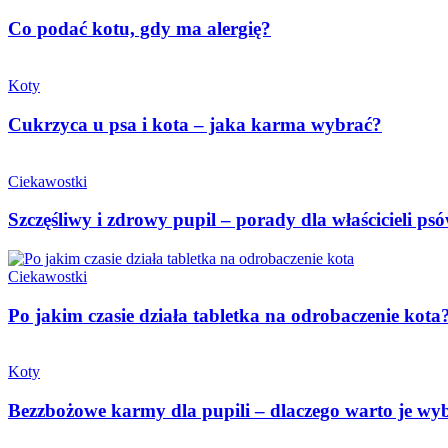
Co podać kotu, gdy ma alergię?
Koty
Cukrzyca u psa i kota – jaka karma wybrać?
Ciekawostki
Szczęśliwy i zdrowy pupil – porady dla właścicieli ps
Ciekawostki
Po jakim czasie działa tabletka na odrobaczenie kota
Koty
Bezzbożowe karmy dla pupili – dlaczego warto je wy