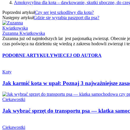
Amoksycylina dla kota – dawkowanie, skutki uboczne, do cze
Poprzedni artykuł
Czy ser jest szkodliwy dla kota?
Następny artykuł
Gdzie się wyrabia paszport dla psa?
Zuzanna Kwiatkowska
Zuzanna już od najmłodszych lat jest pasjonatką zwierząt. Obecnie je
czas poświęca na dzieleniu się wiedzą z zakresu hodowli zwierząt i 
PODOBNE ARTYKUŁY
WIĘCEJ OD AUTORA
Koty
Jak karmić kota w upał: Poznaj 3 najważniejsze zas
Ciekawostki
Jak wybrać sprzęt do transportu psa — klatka samo
Ciekawostki