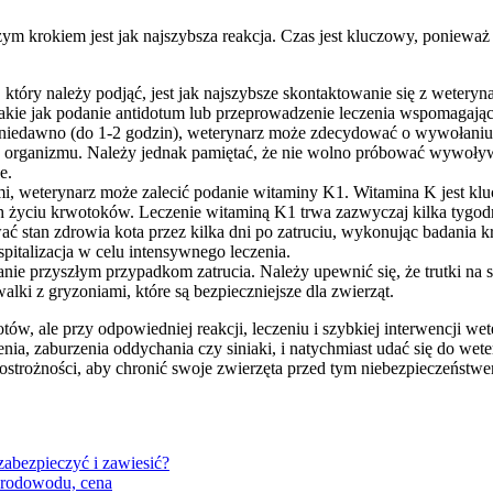
iejszym krokiem jest jak najszybsza reakcja. Czas jest kluczowy, ponie
który należy podjąć, jest jak najszybsze skontaktowanie się z weteryna
 takie jak podanie antidotum lub przeprowadzenie leczenia wspomagają
wo niedawno (do 1-2 godzin), weterynarz może zdecydować o wywołaniu 
do organizmu. Należy jednak pamiętać, że nie wolno próbować wywoły
e.
i, weterynarz może zalecić podanie witaminy K1. Witamina K jest klu
życiu krwotoków. Leczenie witaminą K1 trwa zazwyczaj kilka tygodni 
ać stan zdrowia kota przez kilka dni po zatruciu, wykonując badania 
pitalizacja w celu intensywnego leczenia.
ganie przyszłym przypadkom zatrucia. Należy upewnić się, że trutki n
ki z gryzoniami, które są bezpieczniejsze dla zwierząt.
ów, ale przy odpowiedniej reakcji, leczeniu i szybkiej interwencji wet
enia, zaburzenia oddychania czy siniaki, i natychmiast udać się do we
ostrożności, aby chronić swoje zwierzęta przed tym niebezpieczeństw
 zabezpieczyć i zawiesić?
z rodowodu, cena