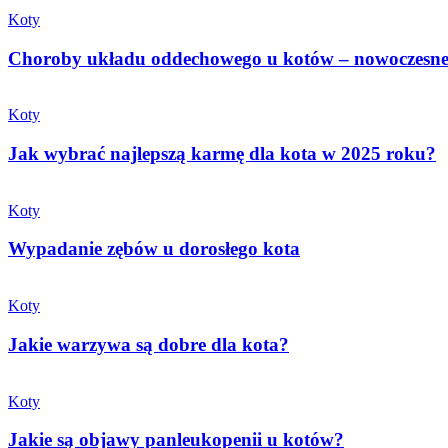
Koty
Choroby układu oddechowego u kotów – nowoczesne 
Koty
Jak wybrać najlepszą karmę dla kota w 2025 roku?
Koty
Wypadanie zębów u dorosłego kota
Koty
Jakie warzywa są dobre dla kota?
Koty
Jakie są objawy panleukopenii u kotów?