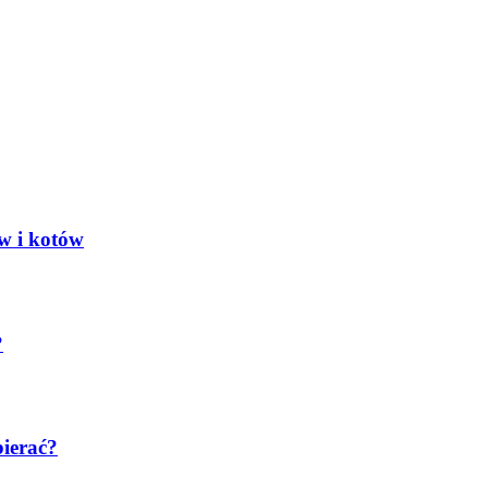
ów i kotów
?
bierać?