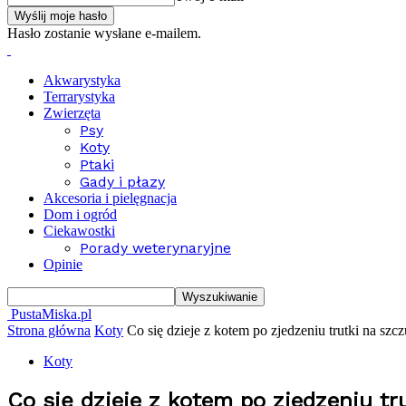
Hasło zostanie wysłane e-mailem.
Akwarystyka
Terrarystyka
Zwierzęta
Psy
Koty
Ptaki
Gady i płazy
Akcesoria i pielęgnacja
Dom i ogród
Ciekawostki
Porady weterynaryjne
Opinie
PustaMiska.pl
Strona główna
Koty
Co się dzieje z kotem po zjedzeniu trutki na szc
Koty
Co się dzieje z kotem po zjedzeniu tr