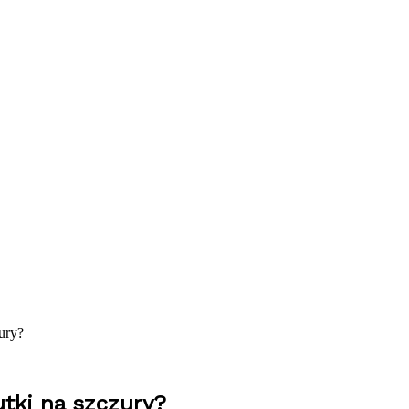
zury?
utki na szczury?