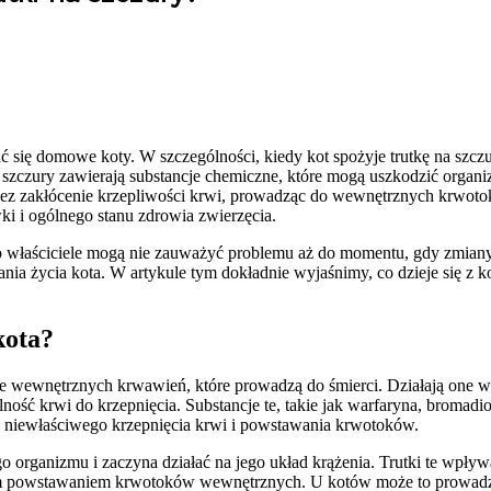
ać się domowe koty. W szczególności, kiedy kot spożyje trutkę na szc
a szczury zawierają substancje chemiczne, które mogą uszkodzić organi
rzez zakłócenie krzepliwości krwi, prowadząc do wewnętrznych krwotok
ki i ogólnego stanu zdrowia zwierzęcia.
o właściciele mogą nie zauważyć problemu aż do momentu, gdy zmiany 
ia życia kota. W artykule tym dokładnie wyjaśnimy, co dzieje się z kot
kota?
ie wewnętrznych krwawień, które prowadzą do śmierci. Działają one 
lność krwi do krzepnięcia. Substancje te, takie jak warfaryna, bromadi
 niewłaściwego krzepnięcia krwi i powstawania krwotoków.
ego organizmu i zaczyna działać na jego układ krążenia. Trutki te wpły
szym powstawaniem krwotoków wewnętrznych. U kotów może to prowadz