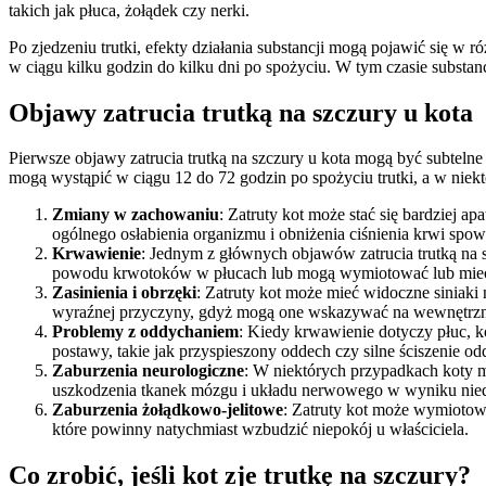
takich jak płuca, żołądek czy nerki.
Po zjedzeniu trutki, efekty działania substancji mogą pojawić się w
w ciągu kilku godzin do kilku dni po spożyciu. W tym czasie substa
Objawy zatrucia trutką na szczury u kota
Pierwsze objawy zatrucia trutką na szczury u kota mogą być subtelne 
mogą wystąpić w ciągu 12 do 72 godzin po spożyciu trutki, a w nie
Zmiany w zachowaniu
: Zatruty kot może stać się bardziej 
ogólnego osłabienia organizmu i obniżenia ciśnienia krwi spo
Krwawienie
: Jednym z głównych objawów zatrucia trutką na 
powodu krwotoków w płucach lub mogą wymiotować lub mieć
Zasinienia i obrzęki
: Zatruty kot może mieć widoczne siniaki
wyraźnej przyczyny, gdyż mogą one wskazywać na wewnętrzn
Problemy z oddychaniem
: Kiedy krwawienie dotyczy płuc, 
postawy, takie jak przyspieszony oddech czy silne ściszenie o
Zaburzenia neurologiczne
: W niektórych przypadkach koty m
uszkodzenia tkanek mózgu i układu nerwowego w wyniku nie
Zaburzenia żołądkowo-jelitowe
: Zatruty kot może wymiotow
które powinny natychmiast wzbudzić niepokój u właściciela.
Co zrobić, jeśli kot zje trutkę na szczury?