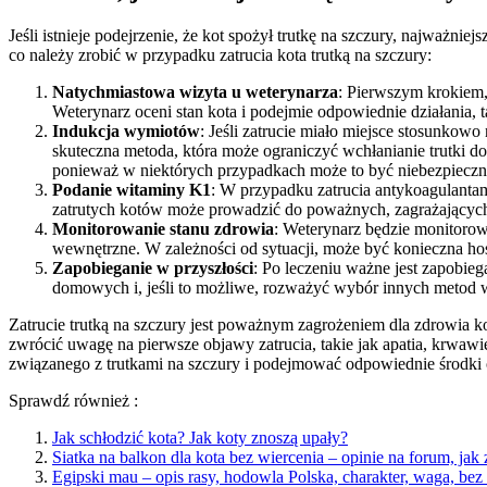
Jeśli istnieje podejrzenie, że kot spożył trutkę na szczury, najważn
co należy zrobić w przypadku zatrucia kota trutką na szczury:
Natychmiastowa wizyta u weterynarza
: Pierwszym krokiem, 
Weterynarz oceni stan kota i podejmie odpowiednie działania,
Indukcja wymiotów
: Jeśli zatrucie miało miejsce stosunko
skuteczna metoda, która może ograniczyć wchłanianie trutki 
ponieważ w niektórych przypadkach może to być niebezpieczn
Podanie witaminy K1
: W przypadku zatrucia antykoagulantam
zatrutych kotów może prowadzić do poważnych, zagrażających 
Monitorowanie stanu zdrowia
: Weterynarz będzie monitorow
wewnętrzne. W zależności od sytuacji, może być konieczna hos
Zapobieganie w przyszłości
: Po leczeniu ważne jest zapobie
domowych i, jeśli to możliwe, rozważyć wybór innych metod wal
Zatrucie trutką na szczury jest poważnym zagrożeniem dla zdrowia kot
zwrócić uwagę na pierwsze objawy zatrucia, takie jak apatia, krwawi
związanego z trutkami na szczury i podejmować odpowiednie środki 
Sprawdź również :
Jak schłodzić kota? Jak koty znoszą upały?
Siatka na balkon dla kota bez wiercenia – opinie na forum, jak
Egipski mau – opis rasy, hodowla Polska, charakter, waga, be