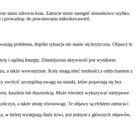
oraz stanu zdrowia kota. Zatrucie może nastąpić stosunkowo szybko,
rwi i prowadząc do powstawania mikrokrwawień.
uważają problemu, dopóki sytuacja nie stanie się krytyczna. Objawy te
tytu i ogólną letargię. Zmniejszona aktywność jest wynikiem
czu, a także wewnętrznie. Koty mogą mieć trudności z oddychaniem z
 zwrócić szczególną uwagę na siniaki, które pojawiają się bez
echem, kaszlem lub dusznością. Może również wykazywać nietypowe
ńczyn, a także utratę równowagi. Te objawy są efektem zatrucia i
a, w której występują ślady krwi, jest jednym z głównych objawów,