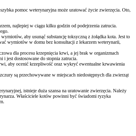
waż szybka pomoc weterynaryjna może uratować życie zwierzęcia. Oto,
rzem, najlepiej w ciągu kilku godzin od podejrzenia zatrucia.
cego.
wymiotów, aby usunąć substancję toksyczną z żołądka kota. Jest to
wać wymiotów w domu bez konsultacji z lekarzem weterynarii,
czowa dla procesu krzepnięcia krwi, a jej brak w organizmach
i jest dostosowane do stopnia zatrucia.
krwi, aby ocenić krzepliwość oraz wykryć ewentualne krwawienia
a szczury są przechowywane w miejscach niedostępnych dla zwierząt
erynaryjnej, istnieje duża szansa na uratowanie zwierzęcia. Należy
terynarza. Właściciele kotów powinni być świadomi ryzyka
em.