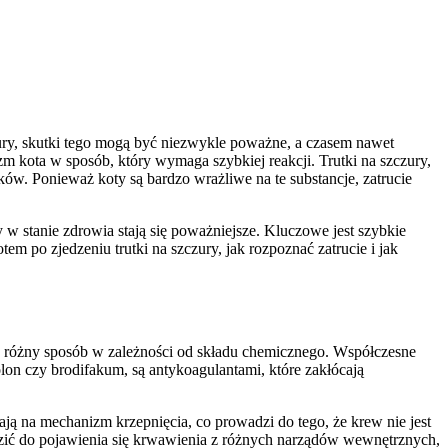
zury, skutki tego mogą być niezwykle poważne, a czasem nawet
zm kota w sposób, który wymaga szybkiej reakcji. Trutki na szczury,
ów. Ponieważ koty są bardzo wrażliwe na te substancje, zatrucie
w stanie zdrowia stają się poważniejsze. Kluczowe jest szybkie
em po zjedzeniu trutki na szczury, jak rozpoznać zatrucie i jak
w różny sposób w zależności od składu chemicznego. Współczesne
olon czy brodifakum, są antykoagulantami, które zakłócają
wają na mechanizm krzepnięcia, co prowadzi do tego, że krew nie jest
ić do pojawienia się krwawienia z różnych narządów wewnętrznych,