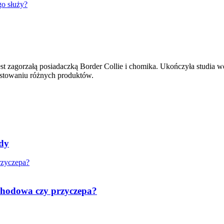
go służy?
st zagorzałą posiadaczką Border Collie i chomika. Ukończyła studia wet
testowaniu różnych produktów.
ady
chodowa czy przyczepa?