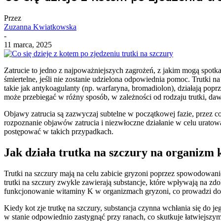
Przez
Zuzanna Kwiatkowska
-
11 marca, 2025
Zatrucie to jedno z najpoważniejszych zagrożeń, z jakim mogą spotk
śmiertelne, jeśli nie zostanie udzielona odpowiednia pomoc. Trutki n
takie jak antykoagulanty (np. warfaryna, bromadiolon), działają pop
może przebiegać w różny sposób, w zależności od rodzaju trutki, daw
Objawy zatrucia są zazwyczaj subtelne w początkowej fazie, przez c
rozpoznanie objawów zatrucia i niezwłoczne działanie w celu uratowan
postępować w takich przypadkach.
Jak działa trutka na szczury na organizm 
Trutki na szczury mają na celu zabicie gryzoni poprzez spowodowan
trutki na szczury zwykle zawierają substancje, które wpływają na zdo
funkcjonowanie witaminy K w organizmach gryzoni, co prowadzi do
Kiedy kot zje trutkę na szczury, substancja czynna wchłania się do j
w stanie odpowiednio zastygnąć przy ranach, co skutkuje łatwiej