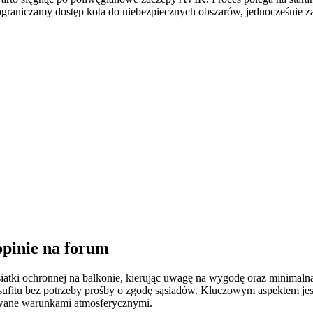
ograniczamy dostęp kota do niebezpiecznych obszarów, jednocześnie za
opinie na forum
atki ochronnej na balkonie, kierując uwagę na wygodę oraz minimalną
fitu bez potrzeby prośby o zgodę sąsiadów. Kluczowym aspektem jest so
owane warunkami atmosferycznymi.