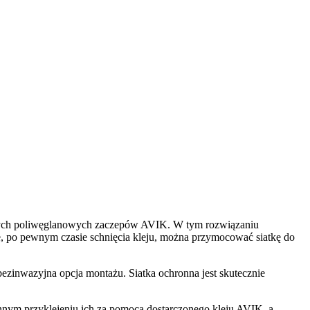
cyjnych poliwęglanowych zaczepów AVIK. W tym rozwiązaniu
e, po pewnym czasie schnięcia kleju, można przymocować siatkę do
ezinwazyjna opcja montażu. Siatka ochronna jest skutecznie
nnym przyklejeniu ich za pomocą dostarczonego kleju AVIK, a