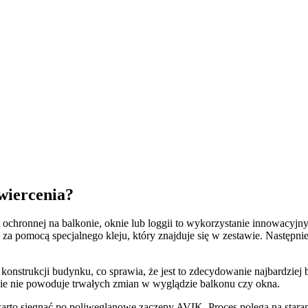
wiercenia?
tki ochronnej na balkonie, oknie lub loggii to wykorzystanie innowa
a pomocą specjalnego kleju, który znajduje się w zestawie. Następni
strukcji budynku, co sprawia, że jest to zdecydowanie najbardziej b
śnie nie powoduje trwałych zmian w wyglądzie balkonu czy okna.
arto sięgnąć po poliwęglanowe zaczepy AVIK. Proces polega na stara