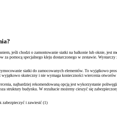
nia?
em, jeśli chodzi o zamontowanie siatki na balkonie lub oknie, jest m
w za pomocą specjalnego kleju dostarczonego w zestawie. Wystarczy 
przymocowanie siatki do zamocowanych elementów. To wyjątkowo prosty
t wyjątkowo skuteczny i nie wymaga konieczności wiercenia otworów
wiercenia, najbardziej rekomendowaną opcją jest wykorzystanie poliw
arusza struktury budynku. W rezultacie możemy cieszyć się zabezpiec