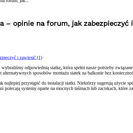
na forum, jak...
ia – opinie na forum, jak zabezpieczyć 
ż wybraliśmy odpowiednią siatkę, która spełni nasze potrzeby związa
t alternatywnych sposobów montażu siatek na balkonie bez koniecznoś
jlepiej przystąpić do instalacji siatki. Niektórzy sugerują użycie 
 polecają systemy oparte na mocnych taśmach lub zaciskach, które zap