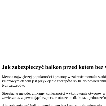
Jak zabezpieczyć balkon przed kotem bez 
Metoda największej popularności i prostoty w zakresie montażu sia
kluczowym etapem jest przyklejenie zaczepów AVIK do powierzchni z
tych zaczepów.
Stosując tę metodę, unikamy konieczności wykonywania otworów w kon
zawieszona, zapewniając bezpieczne otoczenie dla kota, a jednocze
Aby zabezpieczyć balkon przed kotem bez konieczności wiercenia, w