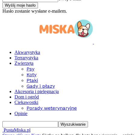
Hasło zostanie wysłane e-mailem.
Akwarystyka
Terrarystyka
Zwierzęta
Psy
Koty
Ptaki
Gady i płazy
Akcesoria i pielęgnacja
Dom i ogród
Ciekawostki
Porady weterynaryjne
Opinie
PustaMiska.pl