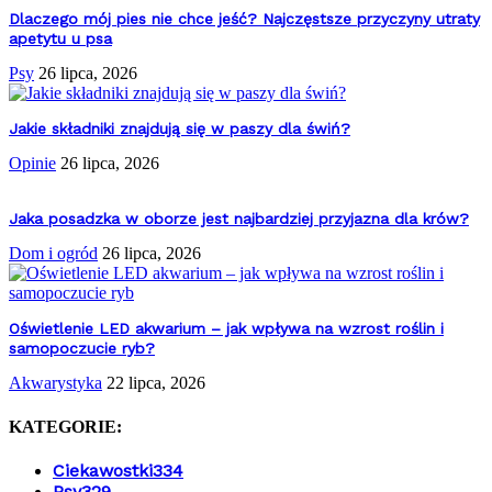
Dlaczego mój pies nie chce jeść? Najczęstsze przyczyny utraty
apetytu u psa
Psy
26 lipca, 2026
Jakie składniki znajdują się w paszy dla świń?
Opinie
26 lipca, 2026
Jaka posadzka w oborze jest najbardziej przyjazna dla krów?
Dom i ogród
26 lipca, 2026
Oświetlenie LED akwarium – jak wpływa na wzrost roślin i
samopoczucie ryb?
Akwarystyka
22 lipca, 2026
KATEGORIE:
Ciekawostki
334
Psy
329