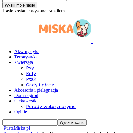
Hasło zostanie wysłane e-mailem.
Akwarystyka
Terrarystyka
Zwierzęta
Psy
Koty
Ptaki
Gady i płazy
Akcesoria i pielęgnacja
Dom i ogród
Ciekawostki
Porady weterynaryjne
Opinie
PustaMiska.pl