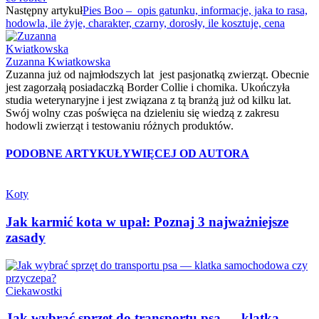
Następny artykuł
Pies Boo – opis gatunku, informacje, jaka to rasa,
hodowla, ile żyje, charakter, czarny, dorosły, ile kosztuje, cena
Zuzanna Kwiatkowska
Zuzanna już od najmłodszych lat jest pasjonatką zwierząt. Obecnie
jest zagorzałą posiadaczką Border Collie i chomika. Ukończyła
studia weterynaryjne i jest związana z tą branżą już od kilku lat.
Swój wolny czas poświęca na dzieleniu się wiedzą z zakresu
hodowli zwierząt i testowaniu różnych produktów.
PODOBNE ARTYKUŁY
WIĘCEJ OD AUTORA
Koty
Jak karmić kota w upał: Poznaj 3 najważniejsze
zasady
Ciekawostki
Jak wybrać sprzęt do transportu psa — klatka