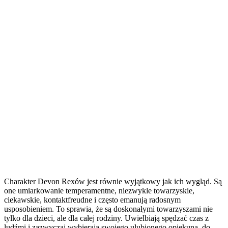
Charakter Devon Rexów jest równie wyjątkowy jak ich wygląd. Są
one umiarkowanie temperamentne, niezwykle towarzyskie,
ciekawskie, kontaktfreudne i często emanują radosnym
usposobieniem. To sprawia, że są doskonałymi towarzyszami nie
tylko dla dzieci, ale dla całej rodziny. Uwielbiają spędzać czas z
ludźmi i zazwyczaj wybierają swojego ulubionego opiekuna, do