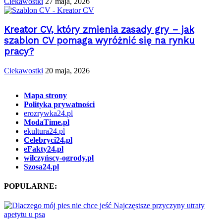
Ciekawostki
27 maja, 2026
Kreator CV, który zmienia zasady gry – jak
szablon CV pomaga wyróżnić się na rynku
pracy?
Ciekawostki
20 maja, 2026
Mapa strony
Polityka prywatności
erozrywka24.pl
ModaTime.pl
ekultura24.pl
Celebryci24.pl
eFakty24.pl
wilczyńscy-ogrody.pl
Szosa24.pl
POPULARNE: