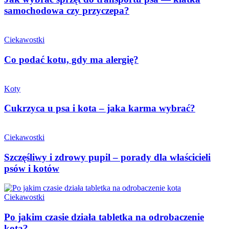
samochodowa czy przyczepa?
Ciekawostki
Co podać kotu, gdy ma alergię?
Koty
Cukrzyca u psa i kota – jaka karma wybrać?
Ciekawostki
Szczęśliwy i zdrowy pupil – porady dla właścicieli
psów i kotów
Ciekawostki
Po jakim czasie działa tabletka na odrobaczenie
kota?