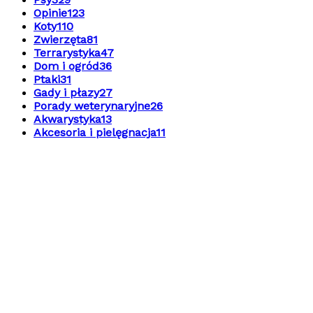
Opinie
123
Koty
110
Zwierzęta
81
Terrarystyka
47
Dom i ogród
36
Ptaki
31
Gady i płazy
27
Porady weterynaryjne
26
Akwarystyka
13
Akcesoria i pielęgnacja
11