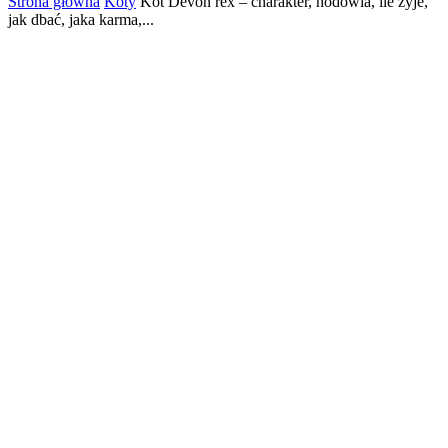
Strona główna
Koty
Kot Devon rex – charakter, hodowla, ile żyje,
jak dbać, jaka karma,...