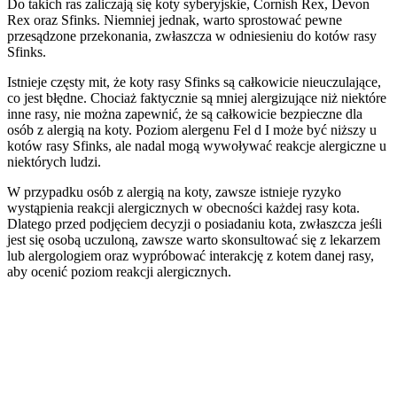
Do takich ras zaliczają się koty syberyjskie, Cornish Rex, Devon
Rex oraz Sfinks. Niemniej jednak, warto sprostować pewne
przesądzone przekonania, zwłaszcza w odniesieniu do kotów rasy
Sfinks.
Istnieje częsty mit, że koty rasy Sfinks są całkowicie nieuczulające,
co jest błędne. Chociaż faktycznie są mniej alergizujące niż niektóre
inne rasy, nie można zapewnić, że są całkowicie bezpieczne dla
osób z alergią na koty. Poziom alergenu Fel d I może być niższy u
kotów rasy Sfinks, ale nadal mogą wywoływać reakcje alergiczne u
niektórych ludzi.
W przypadku osób z alergią na koty, zawsze istnieje ryzyko
wystąpienia reakcji alergicznych w obecności każdej rasy kota.
Dlatego przed podjęciem decyzji o posiadaniu kota, zwłaszcza jeśli
jest się osobą uczuloną, zawsze warto skonsultować się z lekarzem
lub alergologiem oraz wypróbować interakcję z kotem danej rasy,
aby ocenić poziom reakcji alergicznych.