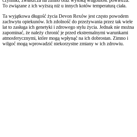
czynniki, zwłaszcza na zimno oraz wysoką wilgotność powietrza.
To związane z ich wyższą niż u innych kotów temperaturą ciała.
Ta wyjątkowa długość życia Devon Rexów jest często powodem
zachwytu opiekunów. Ich zdolność do przeżywania przez tak wiele
lat to zasługa ich genetyki i zdrowego stylu życia. Jednak nie można
zapominać, że należy chronić je przed ekstremalnymi warunkami
atmosferycznymi, które mogą wpłynąć na ich dobrostan. Zimno i
wilgoć mogą wprowadzić niekorzystne zmiany w ich zdrowiu.