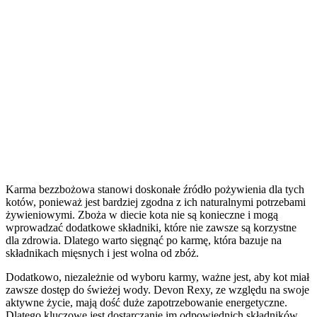
Karma bezzbożowa stanowi doskonałe źródło pożywienia dla tych
kotów, ponieważ jest bardziej zgodna z ich naturalnymi potrzebami
żywieniowymi. Zboża w diecie kota nie są konieczne i mogą
wprowadzać dodatkowe składniki, które nie zawsze są korzystne
dla zdrowia. Dlatego warto sięgnąć po karmę, która bazuje na
składnikach mięsnych i jest wolna od zbóż.
Dodatkowo, niezależnie od wyboru karmy, ważne jest, aby kot miał
zawsze dostęp do świeżej wody. Devon Rexy, ze względu na swoje
aktywne życie, mają dość duże zapotrzebowanie energetyczne.
Dlatego kluczowe jest dostarczanie im odpowiednich składników