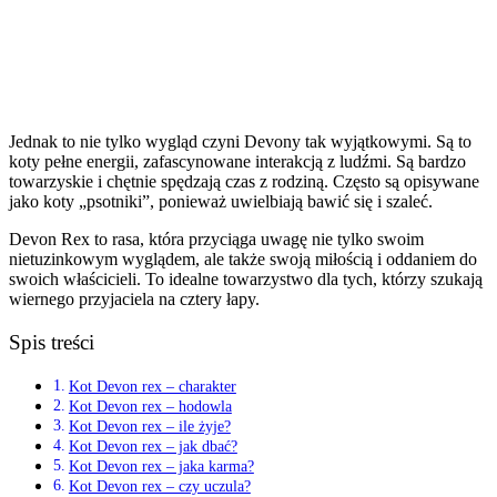
Jednak to nie tylko wygląd czyni Devony tak wyjątkowymi. Są to
koty pełne energii, zafascynowane interakcją z ludźmi. Są bardzo
towarzyskie i chętnie spędzają czas z rodziną. Często są opisywane
jako koty „psotniki”, ponieważ uwielbiają bawić się i szaleć.
Devon Rex to rasa, która przyciąga uwagę nie tylko swoim
nietuzinkowym wyglądem, ale także swoją miłością i oddaniem do
swoich właścicieli. To idealne towarzystwo dla tych, którzy szukają
wiernego przyjaciela na cztery łapy.
Spis treści
Kot Devon rex – charakter
Kot Devon rex – hodowla
Kot Devon rex – ile żyje?
Kot Devon rex – jak dbać?
Kot Devon rex – jaka karma?
Kot Devon rex – czy uczula?