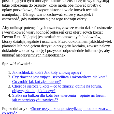
poszukujących tych uroczych kotów. Oszuści często wykorzystują
takie ogłoszenia do oszustw, które mogą obejmować prośby o
opłaty początkowe, fałszywe historie i wiele innych technik
manipulacji. Dlatego warto zachować zdrowy rozsądek i
ostrożność, gdy natkniemy się na tego rodzaju oferty.
Aby uniknąć potencjalnych oszustw, zawsze warto działać ostrożnie
i weryfikować wiarygodność ogłoszeń oraz oferujących kociąt
Devon Rex. Najlepiej jest szukać renomowanych hodowców,
którzy działają legalnie i uczciwie. Przed dokonaniem jakichkolwiek
płatności lub podjęciem decyzji o przyjęciu kociaka, zawsze należy
dokładnie zbadać sytuację i pozyskać odpowiednie informacje, aby
uniknąć nieprzyjemnych niespodzianek.
Sprawdź również :
Jak schłodzić kota? Jak koty znoszą upały?
Czy dracena jest trująca, szkodliwa i rakotwórcza dla kota?
Co zrobić jak kot zje dracenę?
Choroba sieroca u kota – co to znaczy, opinie na forum,
objawy, skutki, jak leczyć?
Siatka na balkon dla kota bez wiercenia – opinie na forum,
jak zabezpieczyć i zawiesić?
Poprzedni artykuł
Zimne uszy u kota po sterylizacji – co to oznacza i
co robić?