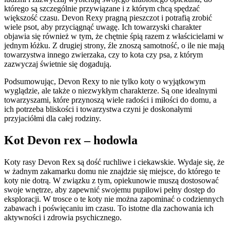
którego są szczególnie przywiązane i z którym chcą spędzać
większość czasu. Devon Rexy pragną pieszczot i potrafią zrobić
wiele psot, aby przyciągnąć uwagę. Ich towarzyski charakter
objawia się również w tym, że chętnie śpią razem z właścicielami w
jednym łóżku. Z drugiej strony, źle znoszą samotność, o ile nie mają
towarzystwa innego zwierzaka, czy to kota czy psa, z którym
zazwyczaj świetnie się dogadują.
Podsumowując, Devon Rexy to nie tylko koty o wyjątkowym
wyglądzie, ale także o niezwykłym charakterze. Są one idealnymi
towarzyszami, które przynoszą wiele radości i miłości do domu, a
ich potrzeba bliskości i towarzystwa czyni je doskonałymi
przyjaciółmi dla całej rodziny.
Kot Devon rex – hodowla
Koty rasy Devon Rex są dość ruchliwe i ciekawskie. Wydaje się, że
w żadnym zakamarku domu nie znajdzie się miejsce, do którego te
koty nie dotrą. W związku z tym, opiekunowie muszą dostosować
swoje wnętrze, aby zapewnić swojemu pupilowi pełny dostęp do
eksploracji. W trosce o te koty nie można zapominać o codziennych
zabawach i poświęcaniu im czasu. To istotne dla zachowania ich
aktywności i zdrowia psychicznego.