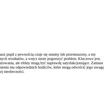
sz pupil z pewnością czuje się smutny lub przestraszony, a my
ywnych rezultatów, a wręcz może pogorszyć problem. Kluczowe jest,
ażowania, ale efekty mogą być naprawdę satysfakcjonujące. Zamiast
pewnieniu mu odpowiednich bodźców, które mogą odwrócić jego uwagę
ej nieobecności.