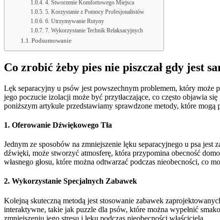
4. Stworzenie Komfortowego Miejsca
5. Korzystanie z Pomocy Profesjonalistów
6. Utrzymywanie Rutyny
7. Wykorzystanie Technik Relaksacyjnych
Podsumowanie
Co zrobić żeby pies nie piszczał gdy jest s
Lęk separacyjny u psów jest powszechnym problemem, który może pro
jego poczucie izolacji może być przytłaczające, co często objawia się
poniższym artykule przedstawiamy sprawdzone metody, które mogą 
1. Oferowanie Dźwiękowego Tła
Jednym ze sposobów na zmniejszenie lęku separacyjnego u psa jest z
dźwięki, może stworzyć atmosferę, która przypomina obecność domo
własnego głosu, które można odtwarzać podczas nieobecności, co moż
2. Wykorzystanie Specjalnych Zabawek
Kolejną skuteczną metodą jest stosowanie zabawek zaprojektowanych
interaktywne, takie jak puzzle dla psów, które można wypełnić sma
zmniejszeniu jego stresu i lęku podczas nieobecności właściciela.