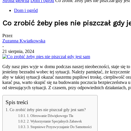
Strona główna
Dom i ogród
Co zrobić żeby pies nie piszczał gdy jes
Dom i ogród
Co zrobić żeby pies nie piszczał gdy 
Przez
Zuzanna Kwiatkowska
-
21 sierpnia, 2024
Gdy nasz pies wyje w domu podczas naszej nieobecności, staje się t
jesteśmy bezradni wobec tej sytuacji. Należy pamiętać, że krzyczen
aby w takiej sytuacji okazać naszemu pupilowi troskę, cierpliwość
karać psa, warto skupić się na budowaniu poczucia bezpieczeństwa
od stresujących sytuacji. Z czasem, przy odpowiednich działaniach, p
Spis treści
Co zrobić żeby pies nie piszczał gdy jest sam?
1. Oferowanie Dźwiękowego Tła
2. Wykorzystanie Specjalnych Zabawek
3. Stopniowe Przyzwyczajanie Do Samotności