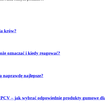
dla krów?
może oznaczać i kiedy reagować?
są naprawdę najlepsze?
y PCV – jak wybrać odpowiednie produkty gumowe dla