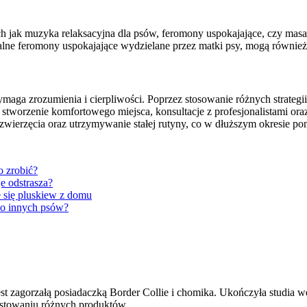
ch jak muzyka relaksacyjna dla psów, feromony uspokajające, czy ma
ralne feromony uspokajające wydzielane przez matki psy, mogą również
ga zrozumienia i cierpliwości. Poprzez stosowanie różnych strategii
tworzenie komfortowego miejsca, konsultacje z profesjonalistami ora
 zwierzęcia oraz utrzymywanie stałej rutyny, co w dłuższym okresie p
o zrobić?
e odstrasza?
 się pluskiew z domu
 do innych psów?
st zagorzałą posiadaczką Border Collie i chomika. Ukończyła studia wet
testowaniu różnych produktów.