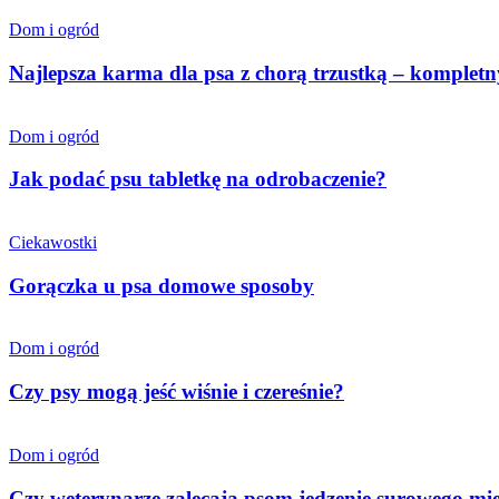
Dom i ogród
Najlepsza karma dla psa z chorą trzustką – komplet
Dom i ogród
Jak podać psu tabletkę na odrobaczenie?
Ciekawostki
Gorączka u psa domowe sposoby
Dom i ogród
Czy psy mogą jeść wiśnie i czereśnie?
Dom i ogród
Czy weterynarze zalecają psom jedzenie surowego mi