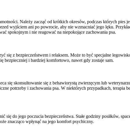
tności. Należy zacząć od krótkich okresów, podczas których pies jes
rzed wyjściem ani po powrocie, aby nie wzmacniać jego lęku. Przykła
awać spokojnym i nie reagować na niepokojące zachowania psa.
rzyć się z bezpieczeństwem i relaksem. Może to być specjalne legowisk
 bezpieczniej i bardziej komfortowo, nawet gdy zostaje sam.
a się skonsultowanie się z behawiorystą zwierzęcym lub weterynarzem
iczne potrzeby i zachowania psa. W niektórych przypadkach, terapia 
ć się do jego poczucia bezpieczeństwa. Stałe godziny posiłków, space
oże znacząco wpłynąć na jego komfort psychiczny.