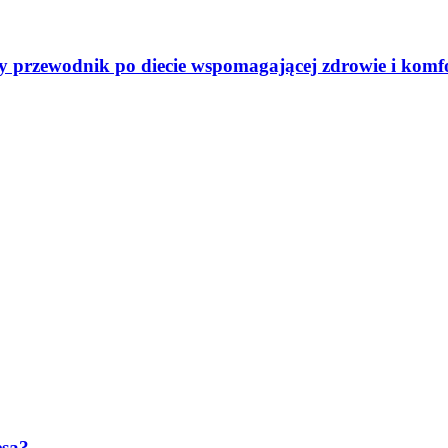
ny przewodnik po diecie wspomagającej zdrowie i komf
ęsa?