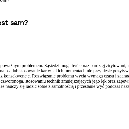
t sam?
jest sam?
o poważnym problemem. Sąsiedzi mogą być coraz bardziej zirytowani, na
ie na psa lub stosowanie kar w takich momentach nie przyniesie pozyt
 oraz konsekwencję. Rozwiązanie problemu wycia wymaga czasu i zaang
 u czworonoga, stosowaniu technik zmniejszających jego lęk oraz za
ies nauczy się radzić sobie z samotnością i przestanie wyć podczas nasz