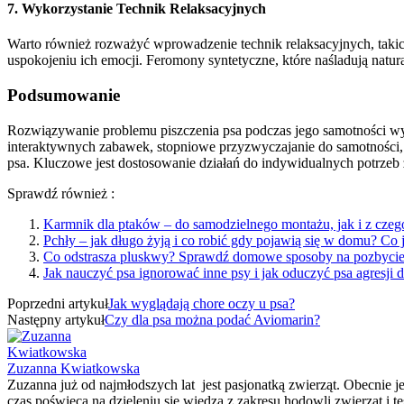
7. Wykorzystanie Technik Relaksacyjnych
Warto również rozważyć wprowadzenie technik relaksacyjnych, taki
uspokojeniu ich emocji. Feromony syntetyczne, które naśladują natu
Podsumowanie
Rozwiązywanie problemu piszczenia psa podczas jego samotności wyma
interaktywnych zabawek, stopniowe przyzwyczajanie do samotności, s
psa. Kluczowe jest dostosowanie działań do indywidualnych potrzeb
Sprawdź również :
Karmnik dla ptaków – do samodzielnego montażu, jak i z czeg
Pchły – jak długo żyją i co robić gdy pojawią się w domu? Co j
Co odstrasza pluskwy? Sprawdź domowe sposoby na pozbycie
Jak nauczyć psa ignorować inne psy i jak oduczyć psa agresji
Poprzedni artykuł
Jak wyglądają chore oczy u psa?
Następny artykuł
Czy dla psa można podać Aviomarin?
Zuzanna Kwiatkowska
Zuzanna już od najmłodszych lat jest pasjonatką zwierząt. Obecnie je
czas poświęca na dzieleniu się wiedzą z zakresu hodowli zwierząt i 