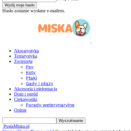
Hasło zostanie wysłane e-mailem.
Akwarystyka
Terrarystyka
Zwierzęta
Psy
Koty
Ptaki
Gady i płazy
Akcesoria i pielęgnacja
Dom i ogród
Ciekawostki
Porady weterynaryjne
Opinie
PustaMiska.pl