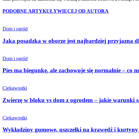
PODOBNE ARTYKUŁY
WIĘCEJ OD AUTORA
Dom i ogród
Jaka posadzka w oborze jest najbardziej przyjazna 
Dom i ogród
Pies ma biegunkę, ale zachowuje się normalnie – co 
Ciekawostki
Zwierzę w bloku vs dom z ogrodem – jakie warunki 
Ciekawostki
Wykładziny gumowe, uszczelki na krawędź i kurtyn