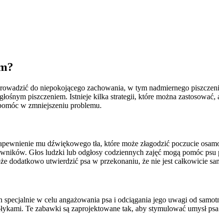
am?
wadzić do niepokojącego zachowania, w tym nadmiernego piszczenia, 
 głośnym piszczeniem. Istnieje kilka strategii, które można zastosować
pomóc w zmniejszeniu problemu.
apewnienie mu dźwiękowego tła, które może złagodzić poczucie osamotn
wników. Głos ludzki lub odgłosy codziennych zajęć mogą pomóc psu p
e dodatkowo utwierdzić psa w przekonaniu, że nie jest całkowicie sa
 specjalnie w celu angażowania psa i odciągania jego uwagi od samot
kołykami. Te zabawki są zaprojektowane tak, aby stymulować umysł ps