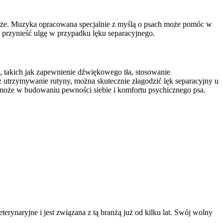
saże. Muzyka opracowana specjalnie z myślą o psach może pomóc w
 przynieść ulgę w przypadku lęku separacyjnego.
, takich jak zapewnienie dźwiękowego tła, stosowanie
z utrzymywanie rutyny, można skutecznie złagodzić lęk separacyjny u
omoże w budowaniu pewności siebie i komfortu psychicznego psa.
erynaryjne i jest związana z tą branżą już od kilku lat. Swój wolny