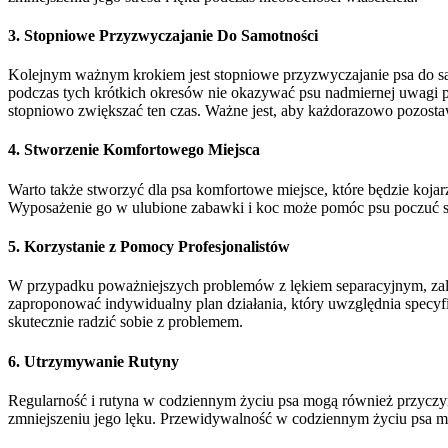
3. Stopniowe Przyzwyczajanie Do Samotności
Kolejnym ważnym krokiem jest stopniowe przyzwyczajanie psa do samo
podczas tych krótkich okresów nie okazywać psu nadmiernej uwagi p
stopniowo zwiększać ten czas. Ważne jest, aby każdorazowo pozost
4. Stworzenie Komfortowego Miejsca
Warto także stworzyć dla psa komfortowe miejsce, które będzie koja
Wyposażenie go w ulubione zabawki i koc może pomóc psu poczuć się
5. Korzystanie z Pomocy Profesjonalistów
W przypadku poważniejszych problemów z lękiem separacyjnym, zalec
zaproponować indywidualny plan działania, który uwzględnia specyf
skutecznie radzić sobie z problemem.
6. Utrzymywanie Rutyny
Regularność i rutyna w codziennym życiu psa mogą również przyczyni
zmniejszeniu jego lęku. Przewidywalność w codziennym życiu psa m