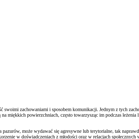
kość swoimi zachowaniami i sposobem komunikacji. Jednym z tych zachowa
ą na miękkich powierzchniach, często towarzysząc im podczas leżenia 
pazurów, może wydawać się agresywne lub terytorialne, tak naprawdę 
korzenie w doświadczeniach z młodości oraz w relacjach społecznych w