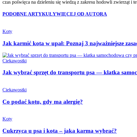
czas poświęca na dzieleniu się wiedzą z zakresu hodowli zwierząt i 
PODOBNE ARTYKUŁY
WIĘCEJ OD AUTORA
Koty
Jak karmić kota w upał: Poznaj 3 najważniejsze zas
Ciekawostki
Jak wybrać sprzęt do transportu psa — klatka samo
Ciekawostki
Co podać kotu, gdy ma alergię?
Koty
Cukrzyca u psa i kota – jaka karma wybrać?