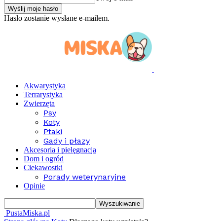
Hasło zostanie wysłane e-mailem.
Akwarystyka
Terrarystyka
Zwierzęta
Psy
Koty
Ptaki
Gady i płazy
Akcesoria i pielęgnacja
Dom i ogród
Ciekawostki
Porady weterynaryjne
Opinie
PustaMiska.pl