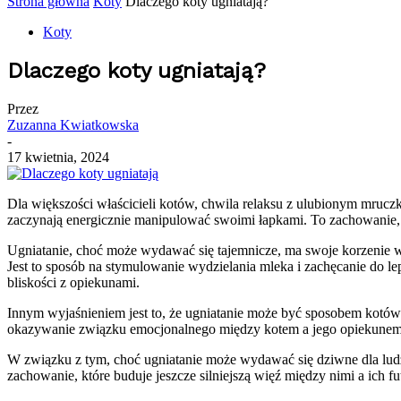
Strona główna
Koty
Dlaczego koty ugniatają?
Koty
Dlaczego koty ugniatają?
Przez
Zuzanna Kwiatkowska
-
17 kwietnia, 2024
Dla większości właścicieli kotów, chwila relaksu z ulubionym mruc
zaczynają energicznie manipulować swoimi łapkami. To zachowanie, 
Ugniatanie, choć może wydawać się tajemnicze, ma swoje korzenie w p
Jest to sposób na stymulowanie wydzielania mleka i zachęcanie do l
bliskości z opiekunami.
Innym wyjaśnieniem jest to, że ugniatanie może być sposobem kotów n
okazywanie związku emocjonalnego między kotem a jego opiekunem
W związku z tym, choć ugniatanie może wydawać się dziwne dla ludzi,
zachowanie, które buduje jeszcze silniejszą więź między nimi a ich 