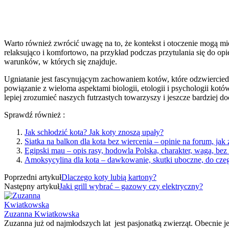
Warto również zwrócić uwagę na to, że kontekst i otoczenie mogą mie
relaksująco i komfortowo, na przykład podczas przytulania się do opi
warunków, w których się znajduje.
Ugniatanie jest fascynującym zachowaniem kotów, które odzwierciedl
powiązanie z wieloma aspektami biologii, etologii i psychologii kotó
lepiej zrozumieć naszych futrzastych towarzyszy i jeszcze bardziej d
Sprawdź również :
Jak schłodzić kota? Jak koty znoszą upały?
Siatka na balkon dla kota bez wiercenia – opinie na forum, jak
Egipski mau – opis rasy, hodowla Polska, charakter, waga, be
Amoksycylina dla kota – dawkowanie, skutki uboczne, do cze
Poprzedni artykuł
Dlaczego koty lubią kartony?
Następny artykuł
Jaki grill wybrać – gazowy czy elektryczny?
Zuzanna Kwiatkowska
Zuzanna już od najmłodszych lat jest pasjonatką zwierząt. Obecnie je