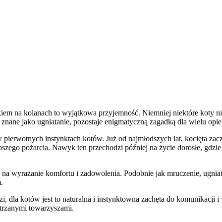
zkiem na kolanach to wyjątkowa przyjemność. Niemniej niektóre koty 
znane jako ugniatanie, pozostaje enigmatyczną zagadką dla wielu opi
ierwotnych instynktach kotów. Już od najmłodszych lat, kocięta zaczy
epszego pożarcia. Nawyk ten przechodzi później na życie dorosłe, gdz
a wyrażanie komfortu i zadowolenia. Podobnie jak mruczenie, ugniatan
.
 dla kotów jest to naturalna i instynktowna zachęta do komunikacji i
futrzanymi towarzyszami.