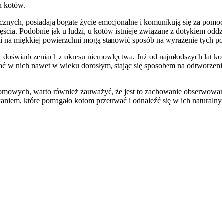
h kotów.
cznych, posiadają bogate życie emocjonalne i komunikują się za pomo
zęścia. Podobnie jak u ludzi, u kotów istnieje związane z dotykiem 
pami na miękkiej powierzchni mogą stanowić sposób na wyrażenie tych
e w doświadczeniach z okresu niemowlęctwa. Już od najmłodszych lat k
wać w nich nawet w wieku dorosłym, stając się sposobem na odtworze
omowych, warto również zauważyć, że jest to zachowanie obserwowane 
aniem, które pomagało kotom przetrwać i odnaleźć się w ich naturaln