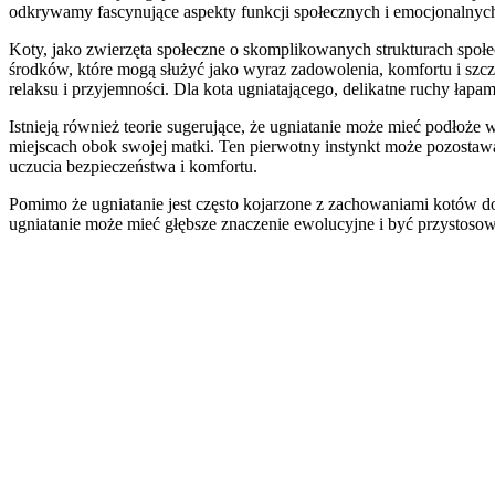
odkrywamy fascynujące aspekty funkcji społecznych i emocjonalnyc
Koty, jako zwierzęta społeczne o skomplikowanych strukturach społe
środków, które mogą służyć jako wyraz zadowolenia, komfortu i szc
relaksu i przyjemności. Dla kota ugniatającego, delikatne ruchy ła
Istnieją również teorie sugerujące, że ugniatanie może mieć podłoż
miejscach obok swojej matki. Ten pierwotny instynkt może pozosta
uczucia bezpieczeństwa i komfortu.
Pomimo że ugniatanie jest często kojarzone z zachowaniami kotów d
ugniatanie może mieć głębsze znaczenie ewolucyjne i być przystosow