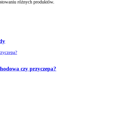
testowaniu różnych produktów.
ady
chodowa czy przyczepa?