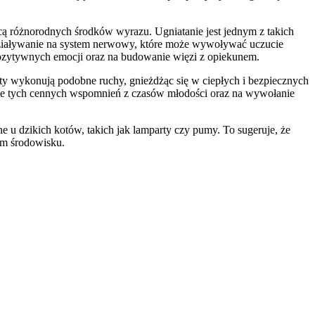
cą różnorodnych środków wyrazu. Ugniatanie jest jednym z takich
oddziaływanie na system nerwowy, które może wywoływać uczucie
 pozytywnych emocji oraz na budowanie więzi z opiekunem.
oty wykonują podobne ruchy, gnieżdżąc się w ciepłych i bezpiecznych
nie tych cennych wspomnień z czasów młodości oraz na wywołanie
u dzikich kotów, takich jak lamparty czy pumy. To sugeruje, że
ym środowisku.