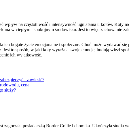
ć wpływ na częstotliwość i intensywność ugniatania u kotów. Koty mog
ekuna w ciepłym i spokojnym środowisku. Jest to więc zachowanie zależ
a ich bogate życie emocjonalne i społeczne. Choć może wydawać się pr
w. Jest to sposób, w jaki koty wyrażają swoje emocje, budują więzi sp
ocenić ich wyjątkowość.
 zabezpieczyć i zawiesić?
z rodowodu, cena
go służy?
st zagorzałą posiadaczką Border Collie i chomika. Ukończyła studia wet