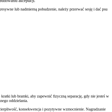
budowaniu akceptacji.
gresywne lub nadmierną pobudzenie, należy przerwać sesję i dać psu
atki lub bramki, aby zapewnić fizyczną separację, gdy nie jesteś w
nego oddzielania.
 cierpliwość, konsekwencja i pozytywne wzmocnienie. Nagradzanie