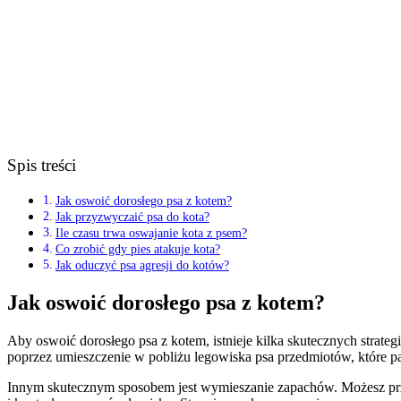
Spis treści
Jak oswoić dorosłego psa z kotem?
Jak przyzwyczaić psa do kota?
Ile czasu trwa oswajanie kota z psem?
Co zrobić gdy pies atakuje kota?
Jak oduczyć psa agresji do kotów?
Jak oswoić dorosłego psa z kotem?
Aby oswoić dorosłego psa z kotem, istnieje kilka skutecznych stra
poprzez umieszczenie w pobliżu legowiska psa przedmiotów, które pa
Innym skutecznym sposobem jest wymieszanie zapachów. Możesz przet