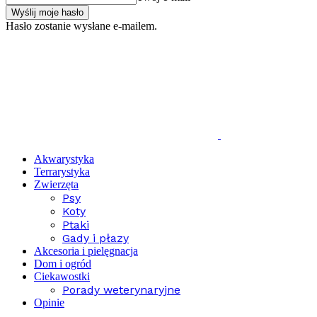
Hasło zostanie wysłane e-mailem.
Akwarystyka
Terrarystyka
Zwierzęta
Psy
Koty
Ptaki
Gady i płazy
Akcesoria i pielęgnacja
Dom i ogród
Ciekawostki
Porady weterynaryjne
Opinie