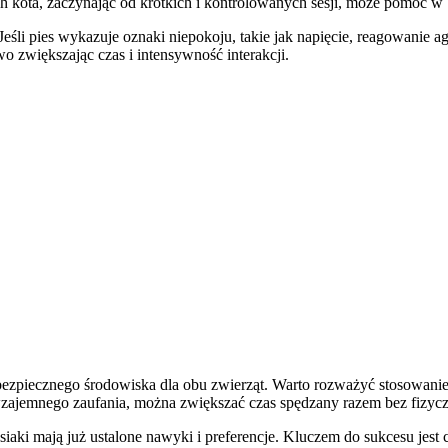
 kota, zaczynając od krótkich i kontrolowanych sesji, może pomóc w 
śli pies wykazuje oznaki niepokoju, takie jak napięcie, reagowanie a
o zwiększając czas i intensywność interakcji.
zpiecznego środowiska dla obu zwierząt. Warto rozważyć stosowanie kr
 wzajemnego zaufania, można zwiększać czas spędzany razem bez fizycz
ki mają już ustalone nawyki i preferencje. Kluczem do sukcesu jest