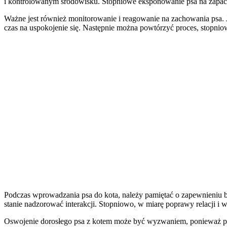
i kontrolowanym środowisku. Stopniowe eksponowanie psa na zapach
Ważne jest również monitorowanie i reagowanie na zachowania psa. Je
czas na uspokojenie się. Następnie można powtórzyć proces, stopniow
Podczas wprowadzania psa do kota, należy pamiętać o zapewnieniu be
stanie nadzorować interakcji. Stopniowo, w miarę poprawy relacji i
Oswojenie dorosłego psa z kotem może być wyzwaniem, ponieważ psia