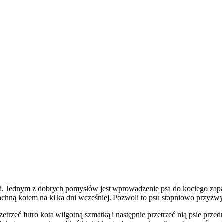
tegii. Jednym z dobrych pomysłów jest wprowadzenie psa do kociego z
chną kotem na kilka dni wcześniej. Pozwoli to psu stopniowo przyzwyc
rzeć futro kota wilgotną szmatką i następnie przetrzeć nią psie prz