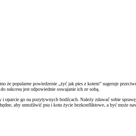
mo że popularne powiedzenie „żyć jak pies z kotem” sugeruje przeciwn
 do sukcesu jest odpowiednie oswajanie ich ze sobą.
y i oparcie go na pozytywnych bodźcach. Należy zdawać sobie sprawę, 
ędne, aby umożliwić psu i kotu życie bezkonfliktowe, a być może nawe