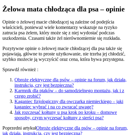
Żelowa mata chłodząca dla psa – opinie
Opinie o żelowej macie chłodzącej są zależne od podejścia
właścicieli, ponieważ wiele komentarzy wskazuje na ryzyko
zatrucia psa żelem, który może się z niej wydostać podczas
uszkodzenia. Czasami także żel nierównomiernie się rozkłada.
Pozytywne opinie o żelowej macie chłodzącej dla psa także się
pojawiają, główne to proste użytkowanie, nie trzeba jej chłodzić,
szybko możecie ją wyczyścić oraz cena, która bywa przystępna.
Sprawdź również :
Obroże elektryczne dla psów – opinie na forum, jak działa,
instrukcja, czy jest bezpieczna?
Karmnik dla ptaków – do samodzielnego montażu, jak i z
czego zrobić?
Kaganiec fizjologiczny dla owczarka niemieckiego – jaki
kaganiec wybrać i na co zwracać uwagę?
Jak rozczesać kołtuny u psa krok po kroku – domowe
sposoby, czym wyczesać kołtuny z sierści psa?
Poprzedni artykuł
Obroże elektryczne dla psów – opinie na forum,
jak działa, instrukcja, czy jest bezpieczna?