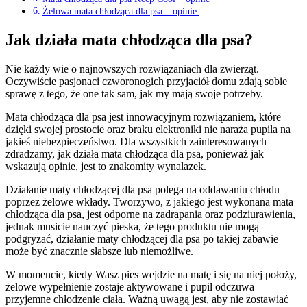
Żelowa mata chłodząca dla psa – opinie
Jak działa mata chłodząca dla psa?
Nie każdy wie o najnowszych rozwiązaniach dla zwierząt.
Oczywiście pasjonaci czworonogich przyjaciół domu zdają sobie
sprawę z tego, że one tak sam, jak my mają swoje potrzeby.
Mata chłodząca dla psa jest innowacyjnym rozwiązaniem, które
dzięki swojej prostocie oraz braku elektroniki nie naraża pupila na
jakieś niebezpieczeństwo. Dla wszystkich zainteresowanych
zdradzamy, jak działa mata chłodząca dla psa, ponieważ jak
wskazują opinie, jest to znakomity wynalazek.
Działanie maty chłodzącej dla psa polega na oddawaniu chłodu
poprzez żelowe wkłady. Tworzywo, z jakiego jest wykonana mata
chłodząca dla psa, jest odporne na zadrapania oraz podziurawienia,
jednak musicie nauczyć pieska, że tego produktu nie mogą
podgryzać, działanie maty chłodzącej dla psa po takiej zabawie
może być znacznie słabsze lub niemożliwe.
W momencie, kiedy Wasz pies wejdzie na matę i się na niej położy,
żelowe wypełnienie zostaje aktywowane i pupil odczuwa
przyjemne chłodzenie ciała. Ważną uwagą jest, aby nie zostawiać