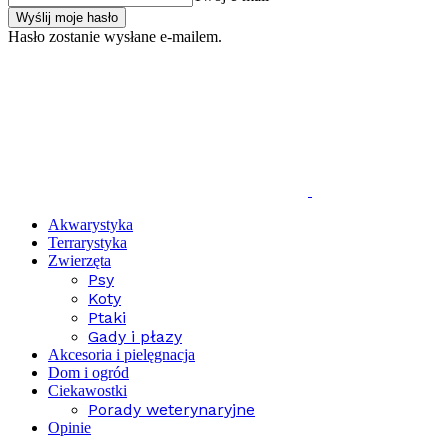
Hasło zostanie wysłane e-mailem.
Akwarystyka
Terrarystyka
Zwierzęta
Psy
Koty
Ptaki
Gady i płazy
Akcesoria i pielęgnacja
Dom i ogród
Ciekawostki
Porady weterynaryjne
Opinie