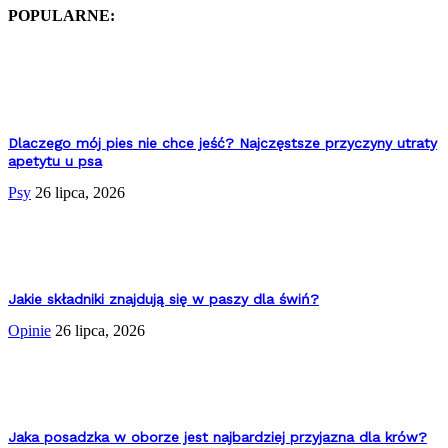
POPULARNE:
Dlaczego mój pies nie chce jeść? Najczęstsze przyczyny utraty
apetytu u psa
Psy
26 lipca, 2026
Jakie składniki znajdują się w paszy dla świń?
Opinie
26 lipca, 2026
Jaka posadzka w oborze jest najbardziej przyjazna dla krów?