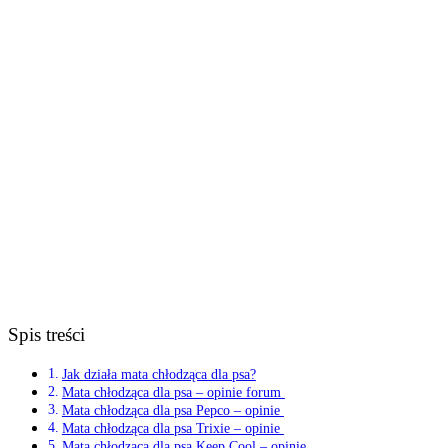
Spis treści
Jak działa mata chłodząca dla psa?
Mata chłodząca dla psa – opinie forum
Mata chłodząca dla psa Pepco – opinie
Mata chłodząca dla psa Trixie – opinie
Mata chłodząca dla psa Keep Cool – opinie