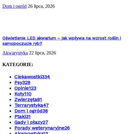
Dom i ogród
26 lipca, 2026
Oświetlenie LED akwarium – jak wpływa na wzrost roślin i
samopoczucie ryb?
Akwarystyka
22 lipca, 2026
KATEGORIE:
Ciekawostki
334
Psy
329
Opinie
123
Koty
110
Zwierzęta
81
Terrarystyka
47
Dom i ogród
36
Ptaki
31
Gady i płazy
27
Porady weterynaryjne
26
Akwarystyka
13