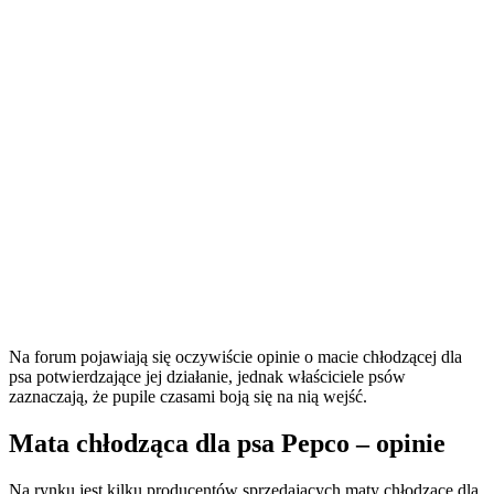
Na forum pojawiają się oczywiście opinie o macie chłodzącej dla
psa potwierdzające jej działanie, jednak właściciele psów
zaznaczają, że pupile czasami boją się na nią wejść.
Mata chłodząca dla psa Pepco – opinie
Na rynku jest kilku producentów sprzedających maty chłodzące dla