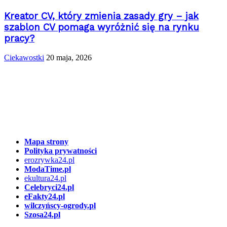
Kreator CV, który zmienia zasady gry – jak
szablon CV pomaga wyróżnić się na rynku
pracy?
Ciekawostki
20 maja, 2026
Mapa strony
Polityka prywatności
erozrywka24.pl
ModaTime.pl
ekultura24.pl
Celebryci24.pl
eFakty24.pl
wilczyńscy-ogrody.pl
Szosa24.pl