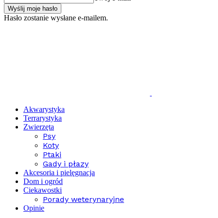
Hasło zostanie wysłane e-mailem.
Akwarystyka
Terrarystyka
Zwierzęta
Psy
Koty
Ptaki
Gady i płazy
Akcesoria i pielęgnacja
Dom i ogród
Ciekawostki
Porady weterynaryjne
Opinie