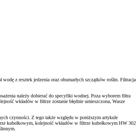
ł wodę z resztek jedzenia oraz obumarłych szczątków roślin. Filtracja
ażenia należy dobierać do specyfiki wodnej. Poza wyborem filtra
ejność wkładów w filtrze zostanie błędnie umieszczona, Wasze
nych czynności. Z tego także względu w poniższym artykule
filtrze kubełkowym, kolejność wkładów w filtrze kubełkowym HW 302
oślinnym.