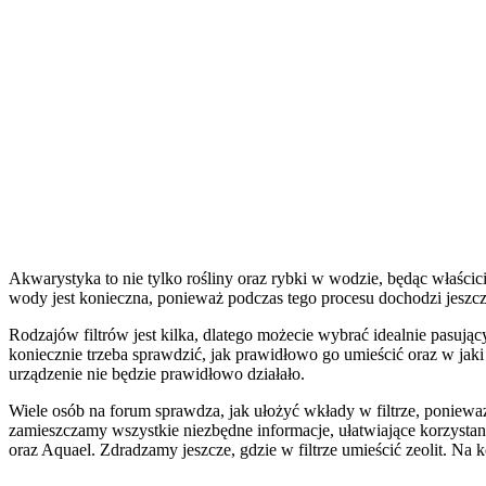
Akwarystyka to nie tylko rośliny oraz rybki w wodzie, będąc właścici
wody jest konieczna, ponieważ podczas tego procesu dochodzi jeszc
Rodzajów filtrów jest kilka, dlatego możecie wybrać idealnie pasu
koniecznie trzeba sprawdzić, jak prawidłowo go umieścić oraz w ja
urządzenie nie będzie prawidłowo działało.
Wiele osób na forum sprawdza, jak ułożyć wkłady w filtrze, poniew
zamieszczamy wszystkie niezbędne informacje, ułatwiające korzysta
oraz Aquael. Zdradzamy jeszcze, gdzie w filtrze umieścić zeolit. Na