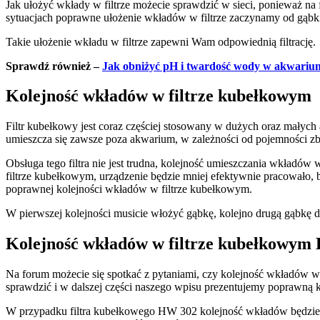
Jak ułożyć wkłady w filtrze możecie sprawdzić w sieci, ponieważ na f
sytuacjach poprawne ułożenie wkładów w filtrze zaczynamy od gąbki,
Takie ułożenie wkładu w filtrze zapewni Wam odpowiednią filtrację.
Sprawdź również –
Jak obniżyć pH i twardość wody w akwariu
Kolejność wkładów w filtrze kubełkowym
Filtr kubełkowy jest coraz częściej stosowany w dużych oraz małych
umieszcza się zawsze poza akwarium, w zależności od pojemności zb
Obsługa tego filtra nie jest trudna, kolejność umieszczania wkładów
filtrze kubełkowym, urządzenie będzie mniej efektywnie pracowało, 
poprawnej kolejności wkładów w filtrze kubełkowym.
W pierwszej kolejności musicie włożyć gąbkę, kolejno drugą gąbkę dla
Kolejność wkładów w filtrze kubełkowym
Na forum możecie się spotkać z pytaniami, czy kolejność wkładów w
sprawdzić i w dalszej części naszego wpisu prezentujemy poprawn
W przypadku filtra kubełkowego HW 302 kolejność wkładów będzie tr