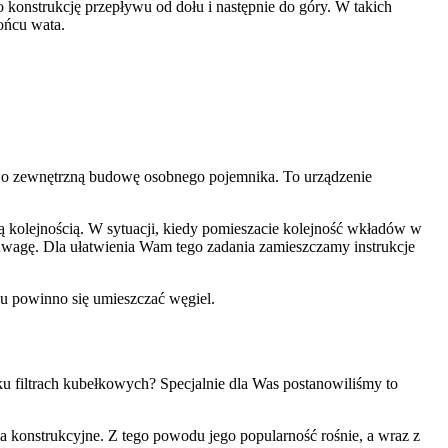
o konstrukcję przepływu od dołu i następnie do góry. W takich
końcu wata.
się o zewnętrzną budowę osobnego pojemnika. To urządzenie
ną kolejnością. W sytuacji, kiedy pomieszacie kolejność wkładów w
 uwagę. Dla ułatwienia Wam tego zadania zamieszczamy instrukcje
ońcu powinno się umieszczać węgiel.
u filtrach kubełkowych? Specjalnie dla Was postanowiliśmy to
 konstrukcyjne. Z tego powodu jego popularność rośnie, a wraz z