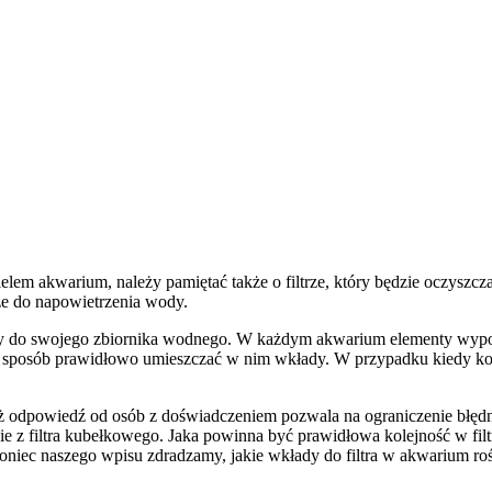
elem akwarium, należy pamiętać także o filtrze, który będzie oczyszcza
ze do napowietrzenia wody.
jący do swojego zbiornika wodnego. W każdym akwarium elementy wypos
ki sposób prawidłowo umieszczać w nim wkłady. W przypadku kiedy kol
aż odpowiedź od osób z doświadczeniem pozwala na ograniczenie błęd
nie z filtra kubełkowego. Jaka powinna być prawidłowa kolejność w 
 koniec naszego wpisu zdradzamy, jakie wkłady do filtra w akwarium r