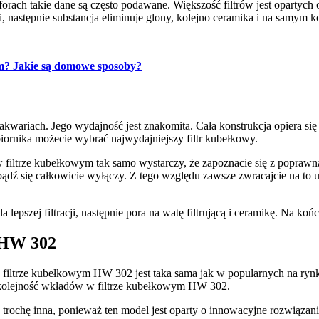
orach takie dane są często podawane. Większość filtrów jest opartych 
 następnie substancja eliminuje glony, kolejno ceramika i na samym 
m? Jakie są domowe sposoby?
 akwariach. Jego wydajność jest znakomita. Cała konstrukcja opiera 
iornika możecie wybrać najwydajniejszy filtr kubełkowy.
 w filtrze kubełkowym tak samo wystarczy, że zapoznacie się z popraw
bądź się całkowicie wyłączy. Z tego względu zawsze zwracajcie na to
 lepszej filtracji, następnie pora na watę filtrującą i ceramikę. Na k
 HW 302
 filtrze kubełkowym HW 302 jest taka sama jak w popularnych na rynk
ą kolejność wkładów w filtrze kubełkowym HW 302.
ochę inna, ponieważ ten model jest oparty o innowacyjne rozwiązania